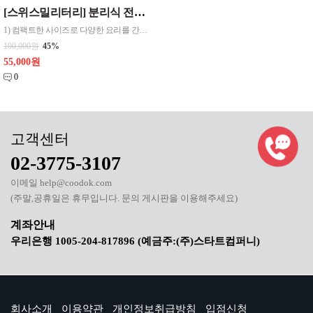
[스위스밀리터리] 분리식 전기 그릴 (분리형 그릴 세척가능)
1) 컴팩트한 사이즈로 다양한 요리를 간편하게 즐길 수 있습니다. 2) 음식을 골고루 익혀주는 뛰어난 열효율 3) 논스틱 불소수지 코팅으로 음식물이 쉽게 눌러 붙지 않습니다. 4) 강화유리 뚜껑으로 조리과정을 볼 수 있어 편리합니다.
100,000원
45%
55,000원
0
02-3775-3107
이메일 help@coodok.com
(주말,공휴일은 휴무입니다. 문의 게시판을 이용해주세요)
우리은행 1005-204-817896 (예금주:(주)스타트컴퍼니)
회사소개
이용약관
개인정보취급방침
입점신청