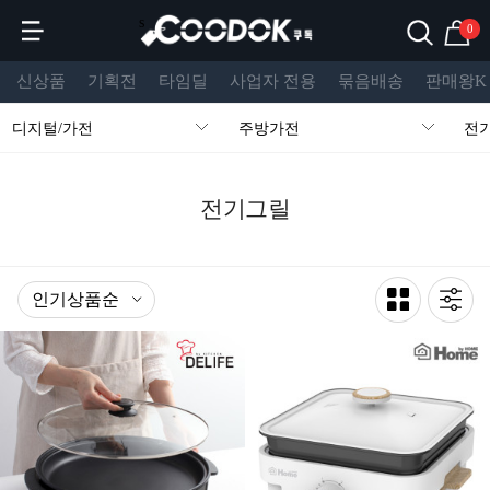
s
0
신상품
기획전
타임딜
사업자 전용
묶음배송
판매왕K
디지털/가전
주방가전
전
전기그릴