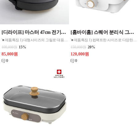
[디라이프] 마스터 47cm 전기그릴 (피자팬)
[홈바이홈] 스퀘어 분리식 그릴 전기식 1
'■ 제품특징 1) 대형사이즈의 그릴로 대용량 요리도 빠르게! 2) 47cm 대형사이즈로 명절,기념일,잔치 등 많은 양의 음식을 빠르게 조리 가능 3) 전,생선구이,삼겹살,피자,전골,감자탕,해물찜 등등 다양한 요리 가능 4) 1~5단계 맞춤 온도 조절이 가능 5) 투명 내열유리 뚜껑으로 기름이나 국물이 튀는것을 방지하면서 조리과정을 눈으로 쉽게 봄 6)
'■ 제품특징 1) 컴팩트한 사이즈로 다양한 요리를 간편하게 즐길 수 있습니다. 2) 음식을 골고루 익혀주는 뛰어난 열효율 3) 논스틱 불소수지 코팅으로 음식물이 쉽게 눌러 붙지 않습니다. 4) 전골&구이 다용도 사용가능 5) 하부에 미끄럼방지 패드가 부착되어 있어 조리시 흔들임 없이 사용할수 있습니다.
100,000원
15%
150,000원
20%
85,000원
120,000원
0
0