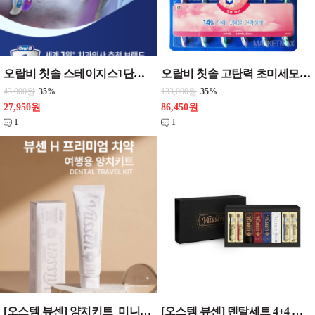
오랄비 칫솔 스테이지스1단계 , 2단계 , 3단계, 4단계 선택 {12개씩 한케이스단위 판매} 치솔 유아 어린이
오랄비 칫솔 고탄력 초미세모 잇몸케어 6입_{12개 한통} 칫솔 미세모
43,000원
35%
133,000원
35%
27,950원
86,450원
1
1
[오스템 뷰센] 양치키트_미니치약x더블와이드칫솔1p(랜덤) 뷰센 여행용 양치키트 H
[오스템 뷰센] 덴탈세트 4+4 치약칫솔 8종 _쇼핑백포함