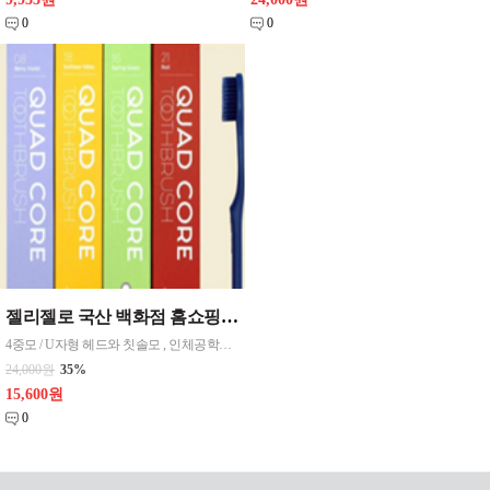
0
0
젤리젤로 국산 백화점 홈쇼핑 칫솔 4입세트 선물케이스 랜덤
4중모 / U자형 헤드와 칫솔모 , 인체공학적 설계 , 24가지 색상 , 위생적인 클린캡 , 지구를 위한 칫솔대 PLA재질
24,000원
35%
15,600원
0