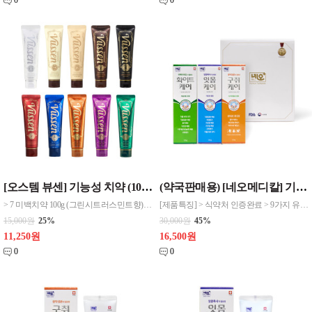
0
0
[오스템 뷰센] 기능성 치약 (10종 선택)
(약국판매용) [네오메디칼] 기능성 치약 3종세트 (화이트케어120g+잇몸케어120g+구취케어120g)
> 7 미백치약 100g (그린시트러스민트향) > 15 치아미백제 80g (플로랄민트향) > 28 치아미백제 80g (플로랄민트향) > 30 치아미백제 80g (클로브민트향) > H 프리미엄치약 120g > S 시린이케어치약 120g (후레쉬민트향) > C 충치케어치약 120g (아쿠아민트향) > G 잇몸케어치약 120g (클린포레스
[제품특징] > 식약처 인증완료 > 9가지 유해성분 무첨가 (PHMG, C/MIT, 트리클로산, 파라벤 등) *네오케어 화이트 치약 > 아파타이트 성분으로 치아에 착색된 색소 및 세균을 흡착 제거하여 화이트닝 극대화 > 침강탄산칼슘/키토산 함유로 각종 잇몸질환 예방 > 불소 대신 자일리톨 첨가로 구취제거 > 유칼리유(유칼립투스 어린잎) 첨가로
15,000원
25%
30,000원
45%
11,250원
16,500원
0
0