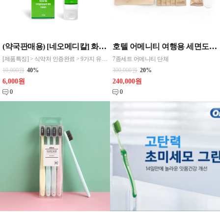
(약국판매용) [네오메디칼] 화이트케어 기능성 치약 120g
호텔 어메니티 여행용 세면도구 50세트 대박스로만 판매 친환경 트레블세트 해외여행준비물 여행세트 일회용세면도구 어메니티세트
[제품특징] > 식약처 인증완료 > 9가지 유해성분 무첨가 (PHMG, C/MIT, 트리클로산, 파라벤 등) *네오케어 화이트 치약 > 전국 약국에서 판매 베스트 구강케어 기능성 치약 > 아파타이트 성분으로 치아에 착색된 색소 및 세균을 흡착 제거하여 화이트닝 극대화 > 침강탄산칼슘/키토산 함유로 각종 잇몸질환 예방 > 불소 대신 자일리톨 첨가
7종세트 어메니티 단체
10,000원
40%
300,000원
20%
6,000원
240,000원
0
0