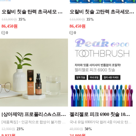
오랄비 칫솔 탄력 초극세모 블랙티6개입_{12입 한통판매} 치솔 극세모
오랄비 칫솔 고탄력 초극세모 그린티 6개입_{12개 한통판매} 치솔 극세모
133,000원
35%
133,000원
35%
86,450원
86,450원
0
0
[상아제약] 프로폴리스&스프레이 [제품구성] > 프로폴리스&스프레이 30g
젤리젤로 피크 6900 칫솔 10입세트 파스텔칼라 10개
[제품특징] > 인공적으로 합성이 불가한 귀한 원료 > 항산화 성분인 플라보노이드 다량 함유 > 구강관리를 위한 사양벌꿀, 자일리톨 함유 > 언제어디서나 구강전차에 골고루 분사 > HACCP 인증 제조시설에서 생산
국내 유일 6900가닥 컬러 4중 미세모 탄력모 위생적인 클린캡 트렌디한 30가지 컬러 백화점 홈쇼핑 판매상품
12,900원
23%
48,000원
50%
9,933원
24,000원