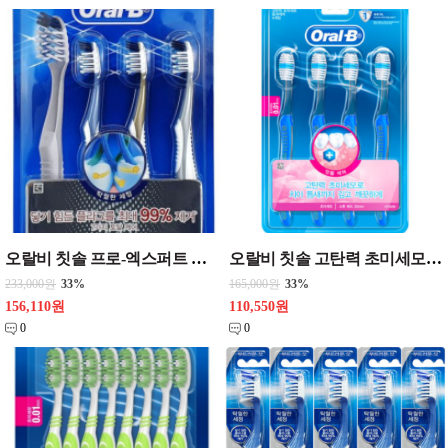
오랄비 칫솔 프로-엑스퍼트 클리니컬 프로플렉스 3입_{12개 한통판매}
오랄비 칫솔 고탄력 초미세모 틈새케어 4입_{12개 한통단위판매} 치솔 미세모
233,000원
33%
165,000원
33%
156,110원
110,550원
0
0