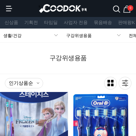
s
0
신상품
기획전
타임딜
사업자 전용
묶음배송
판매왕K
생활/건강
구강위생용품
전
구강위생용품