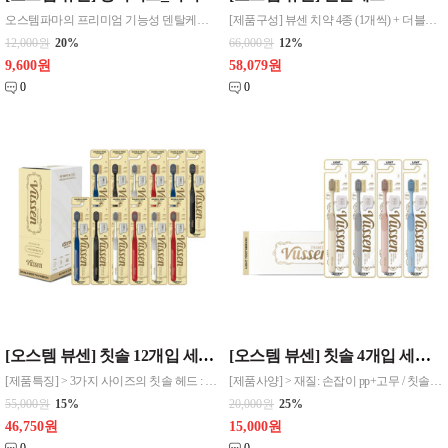
오스템파마의 프리미엄 기능성 덴탈케어 브랜드, 뷰센 [제품구성 및 사양] > 용량: 미니치약 120g > 구성 : 여행용 케이스+뷰센 H프리미엄 미니치약+뷰센 더블와이드 칫솔1p(색상랜덤)+보호캡 > 슬리브케이스 사이즈: 19.5*7.4cm (가로*세로) [제품특징] > 여행, 업무, 이동 중 휴대와 사용하기 좋은 컴팩트한 사이즈 > 기능
[제품구성] 뷰센 치약 4종 (1개씩) + 더블와이드 칫솔 4개 > 치약 4종: 28 미백 80g + S 시린이 120g + C 충치 120g + H 프리미엄 120g > 더블와이드 칫솔 4개
12,000원
20%
66,000원
12%
9,600원
58,079원
0
0
[오스템 뷰센] 칫솔 12개입 세트 (3종 선택) > 더블와이드 칫솔 12개입 > 울트라 칫솔 12개입 > 라이트 칫솔 12개입
[오스템 뷰센] 칫솔 4개입 세트 (3종 선택) [제품구성] 뷰센 칫솔 (아래 3종 중 택 1) > 더블와이드 칫솔 4개입 > 울트라 칫솔 4개입 >
[제품특징] > 3가지 사이즈의 칫솔 헤드 : 라이트, 더블와이드, 울트라 > 소프트 & 하드 2종 칫솔모 : 안쪽의 단단한 모, 바깥쪽의 부드러운 미세모로 치아와 잇몸 종합 케어 > 세정력을 높이는 칫솔 단차 : 상층모와 하층모로 나뉘어 구석구석 꼼꼼한 세정 > 치아 표면은 물론, 치간, 치주포켓까지 케어하는 칫솔 > 칫솔 보호캡 포함으로 위생과
[제품사양] > 재질: 손잡이 pp+고무 / 칫솔모 PBT / 보호캡: PP > 내열온도: 80℃ [제품특징] > 3가지 사이즈의 칫솔 헤드 : 라이트, 더블와이드, 울트라 > 소프트 & 하드 칫솔모 : 안쪽의 단단한 모, 바깥쪽의 부드러운 미세모로 치아와 잇몸 종합 케어 > 세정력을 높이는 칫솔모 단차 : 상층모와 하층모로 나뉘어 구석구석 꼼꼼한
55,000원
15%
20,000원
25%
46,750원
15,000원