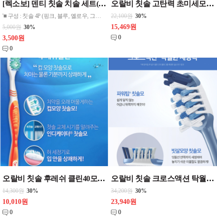
[렉소보] 덴티 칫솔 치솔 세트(4P)
오랄비 칫솔 고탄력 초미세모 그린티 1입 {12개 한케이스단위 판매} 치솔
'■ 구성 : 칫솔 4P (핑크, 블루, 옐로우, 그레이) - 섬세한 칫솔모가 치아 표면과 틈새까지 깨끗하게 관리 가능 - 부드러운 칫솔모로 잇몸에 자극 없이 편안한 사용감 - 숯(비초탄) 함유로 구취 제거에 도움을 줄 수 있음
22,100원
30%
15,469원
5,000원
30%
0
3,500원
0
오랄비 칫솔 후레쉬 클린40모1입_(12개 한케이스단위 판매} 치솔
오랄비 칫솔 크로스액션 탁월한세정 35모 1입_{12개 한케이스단위 판매}
14,300원
30%
34,200원
30%
10,010원
23,940원
0
0