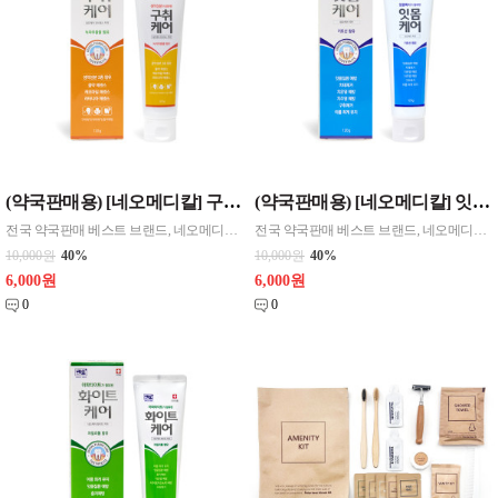
(약국판매용) [네오메디칼] 구취케어 기능성 치약 120g
(약국판매용) [네오메디칼] 잇몸케어 기능성 치약 120g
전국 약국판매 베스트 브랜드, 네오메디컬 [제품사양] > 내용량 : 120g > 구성: 구취케어 치약 1개 [제품특징] > 식약처 인증완료 > 9가지 유해성분 무첨가 (PHMG, C/MIT, 트리클로산, 파라벤 등) *네오케어 구취 치약 > 생약성분 3종 함유 (물약, 캐모마일, 라타니아 에센스) - 물약 에센스: 향균 및 항염작용
전국 약국판매 베스트 브랜드, 네오메디칼의 검증된 기능성 치약! [제품사양] > 내용량 : 120g > 구성: 잇몸케어 치약 1개 [제품특징] > 식약처 인증완료 > 9가지 유해성분 무첨가 (PHMG, C/MIT, 트리클로산, 파라벤 등) *네오케어 잇몸 치약 > 침강탄칼슘/키토산 함유로 각종 잇몸질환 예방 효과 > 프로폴리스 추출물
10,000원
40%
10,000원
40%
6,000원
6,000원
0
0