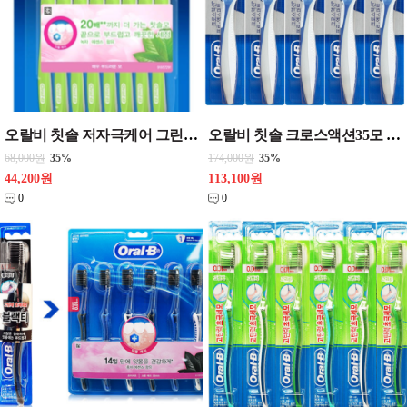
오랄비 칫솔 저자극케어 그린티 8개입_{6개 한통판매} 치솔
오랄비 칫솔 크로스액션35모 3+2멀티팩_{12개 한통판매}
68,000원
35%
174,000원
35%
44,200원
113,100원
0
0