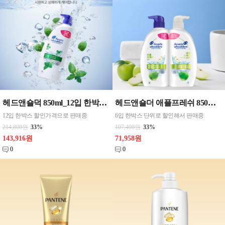
헤드앤숄덕 850ml_12입 한박스 샴푸, 린스 가려운두피케어샴푸, 딥클린샴푸, 애플샴푸, 쿨멘솔샴푸, 두피트리트먼트가려운린스, 두피트리트먼트쿨멘솔린스
헤드앤숄더 애플프레쉬 850ML_{6입 한박스} 애플프레쉬린스 , 딥클린린스 선택
12입 한박스 할인가격으로 판매중
6입 한박스 단위로 할인해서 판매중
214,800원
33%
107,400원
33%
143,916원
71,958원
0
0