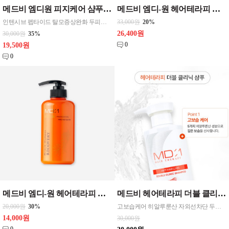
메드비 엠디원 피지케어 샴푸 500ml 1개
메드비 엠디-원 헤어테라피 미라클 리커버리 샴푸 , 컨디셔너 선택 할인 500ml CPNP
인텐시브 펩타이드 탈모증상완화 두피보호 두피트러블 비듬 가려운두피 모발영양 집중케어 열감 시원 진정성분 염증억제 문주란
33,000원
20%
26,400원
30,000원
35%
0
19,500원
0
메드비 엠디-원 헤어테라피 미라클 리커버리 샴푸 , 컨디셔너 선택 1 500ml CPNP
메드비 헤어테라피 더블 클리닉 샴푸 1개
20,000원
30%
고보습케어 히알루룬산 자외선차단 두피진정
14,000원
30,000원