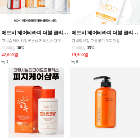
메드비 헤어테라피 더블 클리닉 샴푸1 ,트리트먼트1 = 세트 1 할인상품
메드비 헤어테라피 더블 클리닉 트리트먼트 린스 1개
고보습케어 히알루룬산 자외선차단 두피진정 고급스런향 단백질보강
단백질보강 고급향기 두피건강
60,000원
30%
30,000원
35%
42,000원
19,500원
1
0