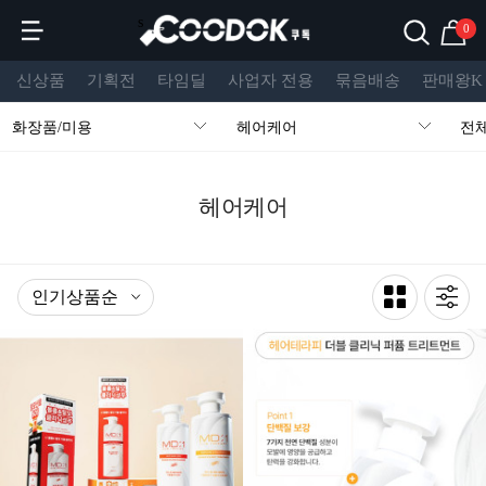
s
0
신상품
기획전
타임딜
사업자 전용
묶음배송
판매왕K
화장품/미용
헤어케어
전
헤어케어