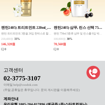
팬틴2405) 트리트먼트 220ml_{24입 한박스} 극손상케어 , 엑스트라볼륨케어 , 실키스무디케어
팬틴2405) 샴푸, 린스 선택 750ml_ 6입 한박스 극손상케어, 엑스트라볼륨,실키스무드
팬틴 트리트먼트 3종을 24입 한박스로 할인해서 판매중
팬틴 750ml 3종류 샴푸 및 린스를 6입 박스단위 할인해서 판매중
218,400원
33%
100,800원
30%
146,328원
70,560원
0
0
02-3775-3107
이메일 help@coodok.com
(주말,공휴일은 휴무입니다. 문의 게시판을 이용해주세요)
우리은행 1005-204-817896 (예금주:(주)스타트컴퍼니)