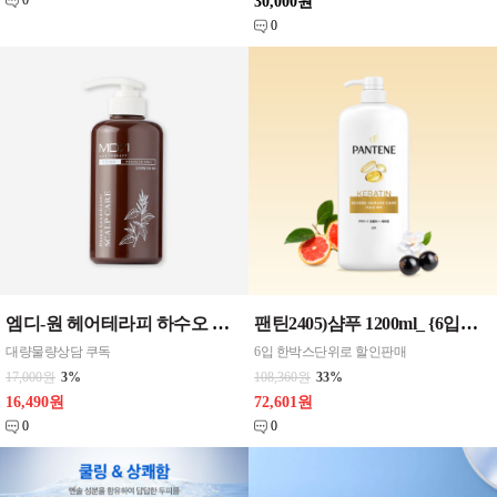
0
30,000원
0
엠디-원 헤어테라피 하수오 스칼프 케어 샴푸 트리트먼트 선택 500ml CPNP 1개단위판매
팬틴2405)샴푸 1200ml_ {6입한박스단위} 극손상케어샴푸 , 극손상케어린스 , 실키스무드케어샴푸 , 엑스트라볼륨케어샴푸
대량물량상담 쿠독
6입 한박스단위로 할인판매
17,000원
3%
108,360원
33%
16,490원
72,601원
0
0