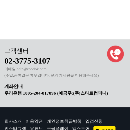
02-3775-3107
이메일 help@coodok.com
(주말,공휴일은 휴무입니다. 문의 게시판을 이용해주세요)
우리은행 1005-204-817896 (예금주:(주)스타트컴퍼니)
회사소개
이용약관
개인정보취급방침
입점신청
인스타그램
유튜브
구글플레이
앱스토어