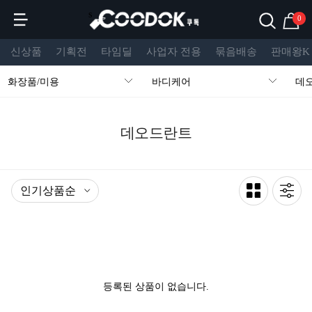
s
0
신상품
기획전
타임딜
사업자 전용
묶음배송
판매왕K
화장품/미용
바디케어
데
데오드란트
등록된 상품이 없습니다.