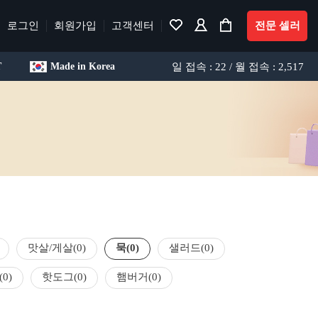
로그인
회원가입
고객센터
전문 셀러
일 접속 : 22 / 월 접속 : 2,517
T
Made in Korea
맛살/게살
(0)
묵
(0)
샐러드
(0)
(0)
핫도그
(0)
햄버거
(0)