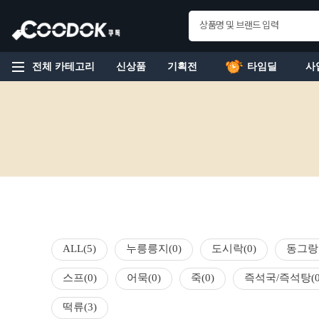
전체 카테고리
신상품
기획전
타임딜
사
ALL
(5)
누릉릉지
(0)
도시락
(0)
동그랑
스프
(0)
어묵
(0)
죽
(0)
즉석국/즉석탕
(
떡류
(3)