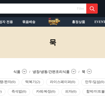
Filter
업자 전용
묶음배송
흥정상품
EVEN
묵
식품
냉장/냉동/간편조리식품
묵
/
/
땡/완자
(0)
떡복기
(2)
라이스페이퍼
(0)
만두/딤섬
(0)
0)
즉석밥
(0)
카레/짜장
(0)
피자
(0)
함박/미트볼