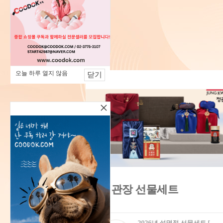
오늘 하루 열지 않음
닫기
×
트
폴라로이드 상설 기획전
28
2026-07-07 ~ 2026-12-31
2026년 설명절 선물세트 [정관장] 홍삼정 에브리타임 롱기스트 10ml*20포 _건강기능식품 무료배송
폴라로이드 그라피 스텐컵 400ml 아이보리 / 네이비 선택 머그 선물용케이스