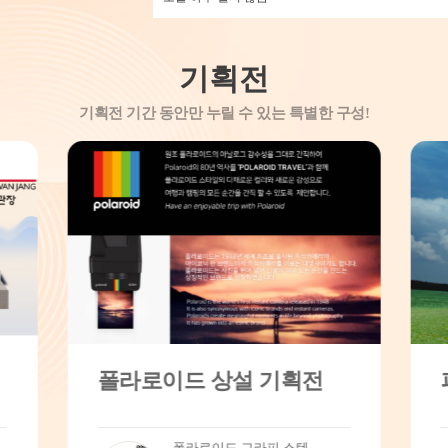
기획전
파크골프기획전
2025-10-21 ~ 2026-12-31
2
휠라 파크골프 남녀 프리미엄 남성 논슬립 양손골프장갑 (22호/23호/24호/25호) 여성 논슬립 양손장갑 (18호/19호/20호/21호)