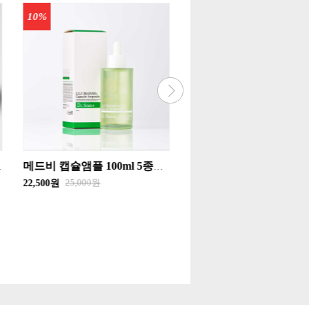
20%
30%
메드비 플로럴가든 립 마스크 20g - 튜베로즈 , 피치블로썸 - 택 1`립글로스 화장품
20,000원
5,000원
16,000원
3,500원