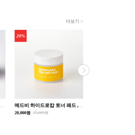
더보기 >
30%
20%
메드비 하이드로캄 토너 패드 , 엑스포클린필링패드 2종류중 1개선택 입수60장 화장품
메드비 라벤더 힐링 수딩 젤 . 알로에 카밍 자몽 모이스처라이징 수딩 젤 선택1 300ml
8,000원
15,000원
5,600원
12,000원