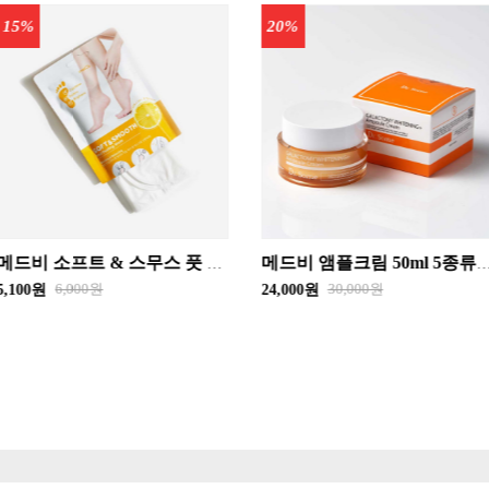
20%
10%
메드비 앰플크림 50ml 5종류 닥터썸에이지컨트롤/닥터썸워터드롭/닥터썸E.G.F.리커버/닥터썸갈락토미미백/닥터썸레드클리어
메드비 캡슐앰플 100ml 5종류 / 닥터썸에이지컨트롤 / 닥터썸워터드롭 / 닥터썸E.G.F.리커버 / 닥터썸갈락토미미백 / 닥터썸레드클리어 화장품
30,000원
25,000원
24,000원
22,500원