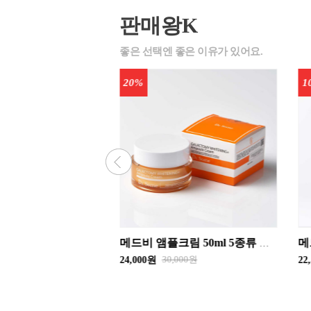
판매왕K
10%
2
메드비 앰플크림 50ml 5종류 닥터썸에이지컨트롤/닥터썸워터드롭/닥터썸E.G.F.리커버/닥터썸갈락토미미백/닥터썸레드클리어
메드비 캡슐앰플 100ml 5종류 / 닥터썸에이지컨트롤 / 닥터썸워터드롭 / 닥터썸E.G.F.리커버 / 닥터썸갈락토미미백 / 닥터썸레드클리어 화장품
000원
25,000원
22,500원
16