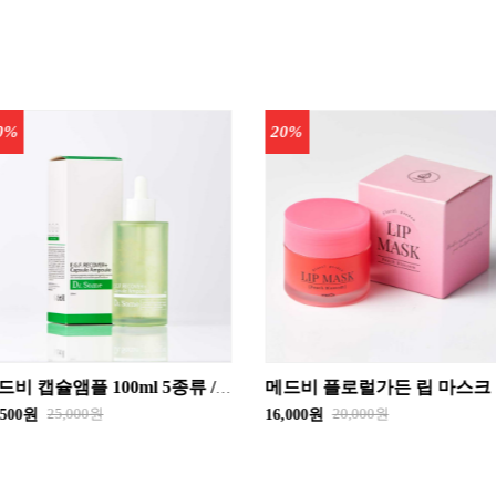
0%
20%
메드비 플로럴가든 립 마스크 20g - 튜베로즈 , 피치블로썸 - 택 1`립글로스 화장품
20,000원
25,000원
,000원
20,000원