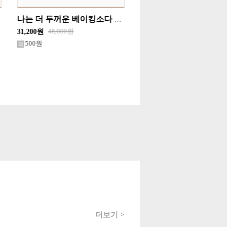
베비랑 프리미엄 물티슈 더화이트 캡형(70매) 20개 한박스단위 판매
48,000원
48,000원
28,800원
31,200원
500원
500원
더보기 >