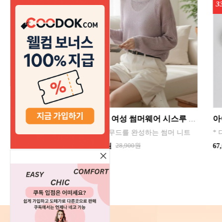
33%
1
데일리 여성 썸머웨어 시스루 니트 긴팔 커버업
아이랩 폴드 팬 휴대용선풍기 5개묶음 할인판매 색상 선택
13
 완성하는 썸머 니트
* 디자인 특허 * 조용하고 강력한 바람 BLDC 모터 * 리튬 폴리머 배터리 사용 * 1~5단계 바람 세기 조절 * 접이식 타입의 거치 기능 * 목걸이 줄
리
900원
100,000원
67,000원
×
오늘 하루 열지 않음
닫기