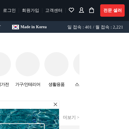
로그인
회원가입
고객센터
전문 셀러
일 접속 : 401 / 월 접속 : 2,221
T
Made in Korea
털가전
가구/인테리어
생활용품
스포츠/레져
건강용품
×
더보기 >