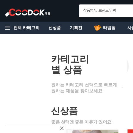
전체 카테고리
신상품
기획전
타임딜
사
/레져
건강용품
식품
패션잡화
화장품
신상품
×