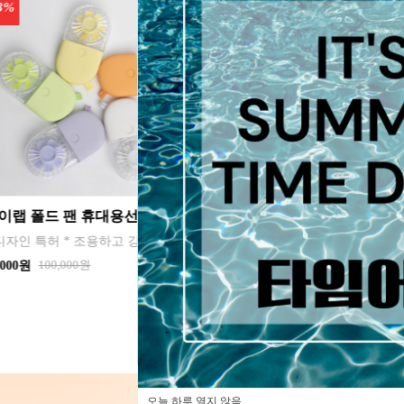
3%
22%
아이랩 클래식 LED 팬 2026년신형 3단계바람조절 LED 무선 테이블가능
15,900원
,833원
[제품구성] > 퍼펙트 클린 데일리 폼 클렌져
2
뷰
10,000원
7,800원
오늘 하루 열지 않음