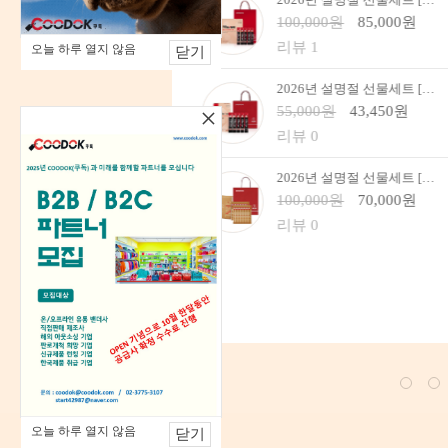
원
85,000원
20,000원
13,800원
리뷰 0
오늘 하루 열지 않음
닫기
2026년 설명절 선물세트 [정관장] 홍삼정 에브리타임 롱기스트 10ml*10포 _건강기능식품
폴라로이드 메모리폼 발매트-베이지 / 라이트그레이 선택 1
×
43,450원
25,000원
20,750원
리뷰 0
2026년 설명절 선물세트 [정관장] 홍삼기보데일리스틱 10ml*20포 무료배송
polaroid 문라이트 극세사 담요(이불 겸 패드) (어둠속에 빛나는 폴라로이드 로고) 1 이불포장 선물고급가방포함
원
70,000원
99,000원
88,110원
리뷰 0
오늘 하루 열지 않음
닫기