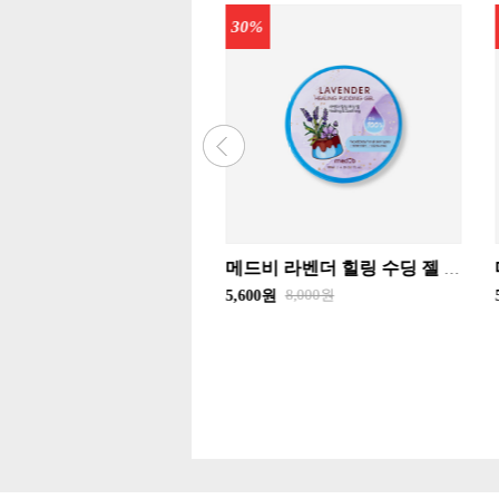
15%
메드비 라벤더 힐링 수딩 젤 . 알로에 카밍 자몽 모이스처라이징 수딩 젤 선택1 300ml
메드비 소프트 & 스무스 풋 필링 마스크 17g * 2개 세트 화장품
8,000원
6,000원
원
5,100원