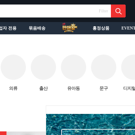
Filter
업자 전용
묶음배송
흥정상품
EVEN
의류
출산
유아동
문구
디지