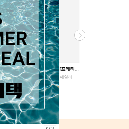
22%
31%
(롯데면세점판매상품) [프레티] 퍼펙트 클린 데일리 폼 클렌져 150g 1
[Guy Laroche] 기라로쉬 시어서커 세트 S 싱글 (이불,패드,베게커버1P) 크림색
 150g [제품규격] > 70*174mm [제품특징] > 모공케어+영양공급, 상쾌한 클렌징 > 피부 노폐물 배출 > 쫀쫀한 미세거품 > 당김없이 촉촉한 저자극 클렌징
3. 색 상 : 아이보리 4. 사이즈 (규격): 누빔이불S ( 160X200cm ) 누빔패드S ( 115X200cm ) 베개커버1장 ( 50X70cm )
선풍기 2026년 신상품
150,000원
36,500원
117,000원
32,850원
1
1
리뷰
리뷰