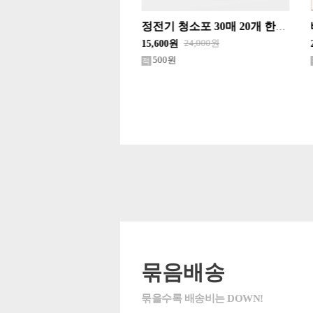
정전기 청소포 30매 20개 한박스단위 판매 물티슈
베이킹소다 물청소포 50매 16개 한박스단위 판매 물티슈
24,000원
38,400원
0원
24,960원
0원
500원
묶음배송