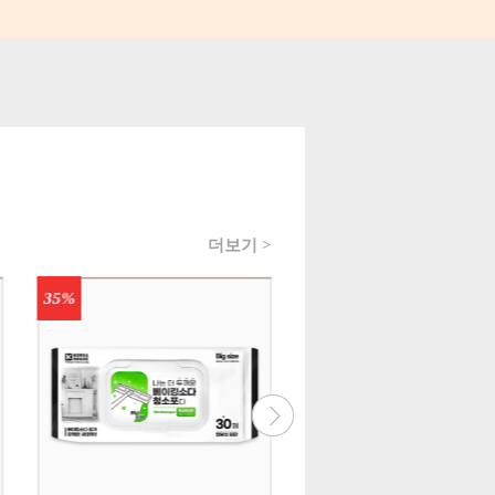
더보기 >
40%
35%