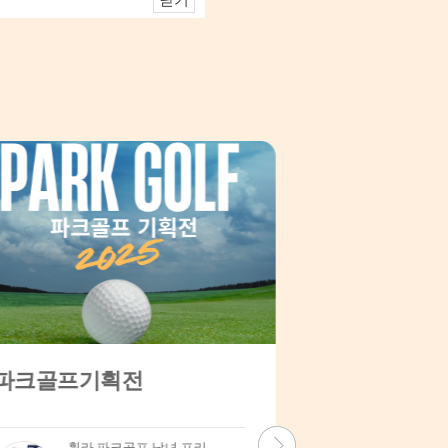
닫기
골프용품 기획전 타이틀리스트 / 테일러메이드/ 브리지스톤 / 볼빅 / PGA / 캘러웨이 / 스릭슨 / 세인트나인 / 이지골프 / 조이골프 / 몽크로스 / 에르메스
테이프&안
025-10-14 ~ 2026-10-30
2025-09-29 ~ 2030
타이틀리스트 골프공 포장 이미지