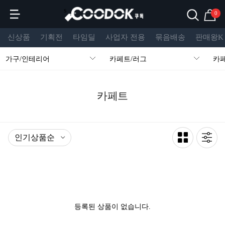
s
0
신상품
기획전
타임딜
사업자 전용
묶음배송
판매왕K
가구/인테리어
카페트/러그
카
카페트
등록된 상품이 없습니다.