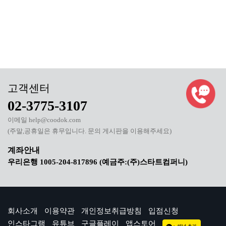
02-3775-3107
이메일 help@coodok.com
(주말,공휴일은 휴무입니다. 문의 게시판을 이용해주세요)
우리은행 1005-204-817896 (예금주:(주)스타트컴퍼니)
회사소개
이용약관
개인정보취급방침
입점신청
인스타그램
유튜브
구글플레이
앱스토어