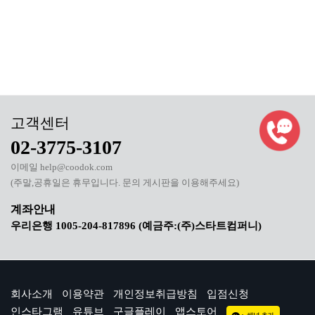
02-3775-3107
이메일 help@coodok.com
(주말,공휴일은 휴무입니다. 문의 게시판을 이용해주세요)
우리은행 1005-204-817896 (예금주:(주)스타트컴퍼니)
회사소개
이용약관
개인정보취급방침
입점신청
인스타그램
유튜브
구글플레이
앱스토어