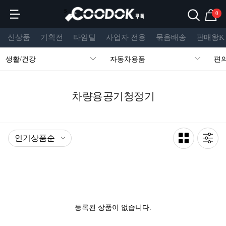
s
0
신상품
기획전
타임딜
사업자 전용
묶음배송
판매왕K
생활/건강
자동차용품
편
차량용공기청정기
등록된 상품이 없습니다.