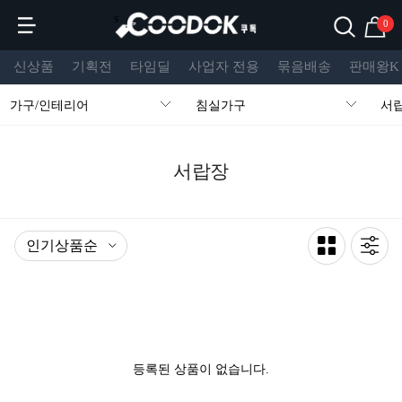
s
0
신상품
기획전
타임딜
사업자 전용
묶음배송
판매왕K
가구/인테리어
침실가구
서
서랍장
등록된 상품이 없습니다.