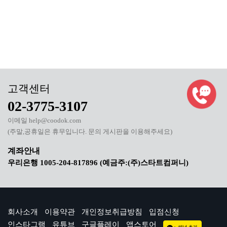
02-3775-3107
이메일 help@coodok.com
(주말,공휴일은 휴무입니다. 문의 게시판을 이용해주세요)
우리은행 1005-204-817896 (예금주:(주)스타트컴퍼니)
회사소개
이용약관
개인정보취급방침
입점신청
인스타그램
유튜브
구글플레이
앱스토어