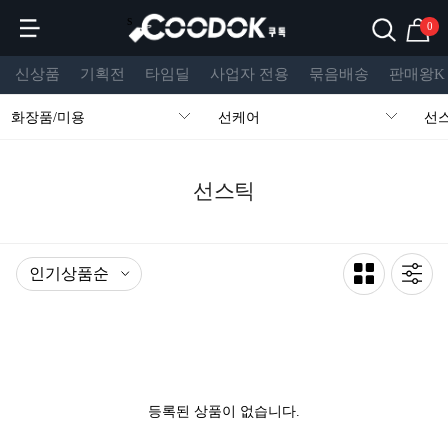
s
0
신상품
기획전
타임딜
사업자 전용
묶음배송
판매왕K
화장품/미용
선케어
선
선스틱
등록된 상품이 없습니다.