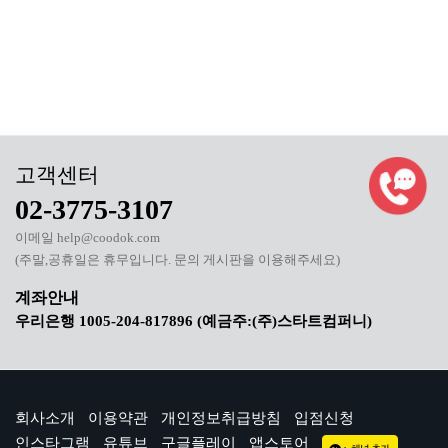
02-3775-3107
이메일 help@coodok.com
(주말,공휴일은 휴무입니다. 문의 게시판을 이용해주세요)
우리은행 1005-204-817896 (예금주:(주)스타트컴퍼니)
회사소개
이용약관
개인정보취급방침
입점신청
인스타그램
유튜브
구글플레이
앱스토어