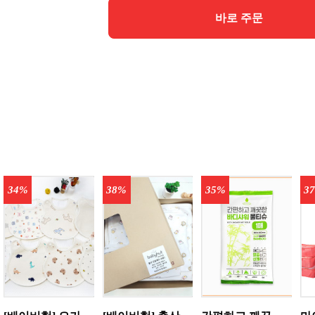
바로 주문
34%
38%
35%
3