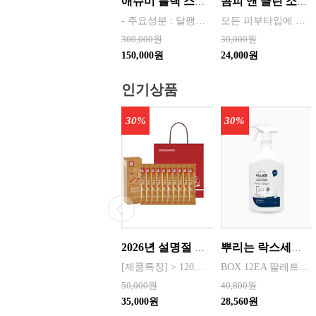
애슈미 블랙 스네일 퍼펙트 하이드레이터 6종 세트(쇼핑백 포함) - 구성 : 스킨 120ml, 로션 120ml, 크림 55ml, 앰플 35ml, 화장품
콤피 앤 클린 소프트 물티슈 캡형 100매 30개 한박스 단위판매
- 주요성분 : 달팽이 점액 여과물, 대추 추출물, 청귤 추출물, 시어버터 * 제품특징 - 달팽이 뮤신의 효능 피부보습, 피부 노화 방지, 상처 치유 효과 등 - 안티에이징효과 피부 수분감, 피부 결 개선, 피부 윤기, 광채, 피부 생기, 에너지, 피부 탄력 개선
모든 피부타입에 안심하고 사용 산뜻한 수분감 부드럽게 닦아지고 촉촉함을 유지합니다 7단계 정수과정을 거친 깨끗하고 순수한 물을 사용
300,000원
30,000원
150,000원
24,000원
인기상품
30%
30%
2026년 설명절 선물세트 [정관장] 홍삼기보데일리스틱 10ml*10포
뿌리는 락스세제(욕실용) 1,000ml 12개 한박스단위 판매
[제품특징] > 120여 년 노하우로 재배된 6년근 홍과 제조기술로 추출 > 100% 계약재배를 통한 6년근 인삼 > 430여 가지의까다로운 품질 검사 > 액상형 농축액으로 음용이 쉬움 [제품성분] > 덱스트린, 정제수, 홍삼농축액(6년근, 고형분 64%, 홍삼성분 70mg/g 이상, 국산) 6.5%, 녹용추출액(뉴질랜드산), 식물혼합농축액(작약
BOX 12EA 팔레트 0.0123 원산지 한국 BARCODE 8809367760815
50,000원
40,800원
35,000원
28,560원