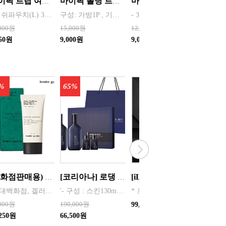
마이픽 트립 여행용 파우치 6종 / 네이비 , 핑크 , 그레이
마이픽 폴딩 트래블백 / 네이비블루 , 스카이민트
마이픽 메이비 여행용 행거 파우치 화이트 블루 그레이 택 1
- 매쉬파우치(L) 36*27*10cm, 매쉬파우치(M) 28.5*20*10cm, 매쉬파우치(S) 19.5*10.5*9.5cm - 대형파우치(L) 30.5*19cm, 중형파우치(M) 24*16.5cm, 소형파우치(S) 16*13cm * 기본 opp포장/ 박스 550원 추가(박스작업시 출고일 1~2일 추가), 추가 박스 사이즈 : 5.5*5.5*28.5cm
구성: 가방1P , 기본 OPP포장 사이즈: 480 * 320 * 160mm - 접어서 편리하게 휴대가능 - 캐리어에 결합이 가능해 여행시에 편리하게 쓸수 있습니다. - 기본적인 생활방수가 가능해 비나, 먼지로 부터 보호합니다.
- 3단 분리 수납 파우치로 물건을 용도별로 섞이지 않도록 깔끔하게 수납이 가능 - 내부는 투명PP와 그물망으로 제작되어 물건의 위치를 찾기가 쉬움 - 대용량으로 세면용품, 메이크업 용품 등 다양한 제품을 한번에 수납이 가능함 - 행거형 파우치로 후크를 고리에 걸어서 사용하면 실용적으로 공간을 활용할 수 있음 - 발수원단으로 제작되어 제품을 물기로부터 보호
,000원
15,000원
12,000원
30,000
450원
9,000원
9,000원
24,000
%
65%
10%
(백화점판매용) [텐더가든] 하이드로 바이탈라이징 선 프로텍터(50ml) [화장품]
[코리아나] 로댕 쇼 젠틀 옴므 탑 솔루션 세트(쇼핑백포함) 화장품 남성
[iLAB] 아이랩 윈드스톰 에어건 청소기 130,000RPM / iLAB-WST
‘현대백화점, 겔러리아 명품관, 롯데백화점, 신세계백화점 판매중인 프리미엄 브랜드’ 신비의 헤르티지를 가진 베르가못 성분을 함유한 진정라인으로 하루종일 빛나는 수분 방어로 유리알처럼 맑고 투명한 피부를 선사하며 민감한 피부를 달래주고 건조한 피부에 수분을 공급, 자극받은 피부를 빠르게 진정시커주는 베르가모트잎 추출물, 티트리 함유한 자외선차단 및 미백 기능
'- 구성 : 스킨130ml, 증정용스킨 35ml, 로션130ml, 증정용로션30ml, 쇼핑백
* 프리미엄 터보 BLDC 모터 탑재 * 130,000RPM 초고속 회전
,000원
190,000원
300,00
99,000원
,250원
66,500원
270,00