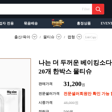
Filter
업자 전용
묶음배송
흥정상품
EVEN
출산/육아
물티슈
캡형
/
/
Link Copy
나는 더 두꺼운 베이킹소다 
20개 한박스 물티슈
31,200
판매가격
원
전문셀러회원만 확인 가능 
전문셀러가격
시중가격
48,000
원
적립금
500원