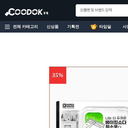
전체 카테고리
신상품
기획전
타임딜
사
35%