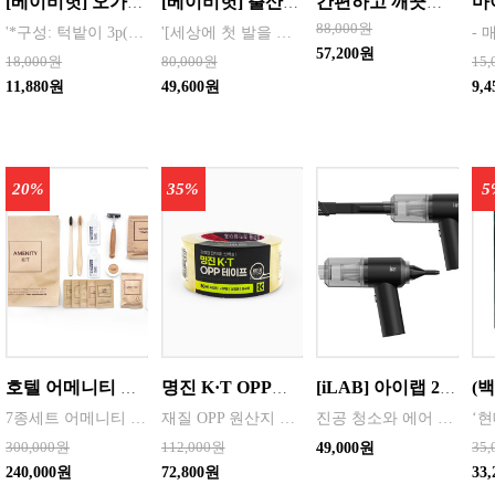
[베이비헛] 오가닉 방수턱받이3종(랜덤)발송됩니다 /// (브라운베어,왕관,구름토끼,목마,미니곰,동물나라,래빗,미니공룡,해피,미니곰,북극곰등) 건조기금지
[베이비헛] 출산선물 8종세트 * 구성: 배냇저고리+속싸개+방수요+모자+손싸개+발싸개+턱받이+손수건, 고급포장박
간편하고 깨끗한 바디샤워 물티슈(1매) 100개 한박스단위 판매
88,000원
'*구성: 턱밭이 3p(패턴랜덤발송), 개별opp포장 *소재: 겉감- 오가닉 코튼 100% (유기농 순면), 안감-폴리우레탄 방수코팅(오염 방지 기능) *사이즈: 23 × 25cm - 오가닉 코튼 소재로 아기 피부에 자극이 적고 부드러움 - 세탁이 용이하여 위생적으로 사용 가능 - 구강기(생후3-4개월)를 시작으로 늘어나는 침분비량으로부터 옷과 피부를
'[세상에 첫 발을 내딛는 소중한 아기를 위한 첫 번째 선물. 부드러운 100% 순면으로 아기의 피부를 감싸고, 꼭 필요한 8가지 구성으로 실용성까지 더한 구성]
57,200원
18,000원
80,000원
15
11,880원
49,600원
9,
20%
35%
5
호텔 어메니티 여행용 세면도구 50세트 대박스로만 판매 친환경 트레블세트 해외여행준비물 여행세트 일회용세면도구 어메니티세트
명진 K·T OPP테이프 80M(투명) 48mmx80M 50개 한박스단위 판매
[iLAB] 아이랩 2in1 무선청소기 / iR1-PWVC
7종세트 어메니티 단체
재질 OPP 원산지 한국 BARCODE 8809357185789
진공 청소와 에어 건 두 가지 기능을 동시 사용
300,000원
112,000원
35
49,000원
240,000원
72,800원
33