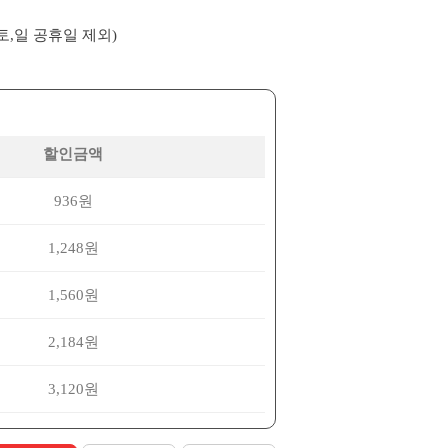
(토,일 공휴일 제외)
할인금액
936원
1,248원
1,560원
2,184원
3,120원