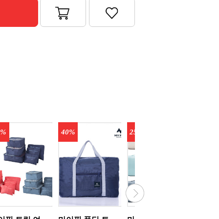
7%
40%
25%
20%