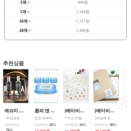
3개 ~
998원
5개 ~
1,248원
10개 ~
1,747원
20개 ~
2,496원
추천상품
애슈미 블랙 스네일 퍼펙트 하이드레이터 6종 세트(쇼핑백 포함) - 구성 : 스킨 120ml, 로션 120ml, 크림 55ml, 앰플 35ml, 화장품
콤피 앤 클린 소프트 물티슈 캡형 100매 30개 한박스 단위판매
[베이비헛] 오가닉 방수턱받이3종(랜덤)발송됩니다 /// (브라운베어,왕관,구름토끼,목마,미니곰,동물나라,래빗,미니공룡,해피,미니곰,북극곰등) 건조기금지
[베이비헛] 출산선물 8종세트 * 구성: 배냇저고리+속싸개+방수요+모자+손싸개+발싸개+턱받이+손수건, 고급포장박
- 주요성분 : 달팽이 점액 여과물, 대추 추출물, 청귤 추출물, 시어버터 * 제품특징 - 달팽이 뮤신의 효능 피부보습, 피부 노화 방지, 상처 치유 효과 등 - 안티에이징효과 피부 수분감, 피부 결 개선, 피부 윤기, 광채, 피부 생기, 에너지, 피부 탄력 개선
모든 피부타입에 안심하고 사용 산뜻한 수분감 부드럽게 닦아지고 촉촉함을 유지합니다 7단계 정수과정을 거친 깨끗하고 순수한 물을 사용
'*구성: 턱밭이 3p(패턴랜덤발송), 개별opp포장 *소재: 겉감- 오가닉 코튼 100% (유기농 순면), 안감-폴리우레탄 방수코팅(오염 방지 기능) *사이즈: 23 × 25cm - 오가닉 코튼 소재로 아기 피부에 자극이 적고 부드러움 - 세탁이 용이하여 위생적으로 사용 가능 - 구강기(생후3-4개월)를 시작으로 늘어나는 침분비량으로부터 옷과 피부를
'[세상에 첫 발을 내딛는 소중한 아기를 위한 첫 번째 선물. 부드러운 100% 순면으로 아기의 피부를 감싸고, 꼭 필요한 8가지 구성으로 실용성까지 더한 구성]
88,
57
300,000원
30,000원
20%
18,000원
34%
80,000원
38%
78%