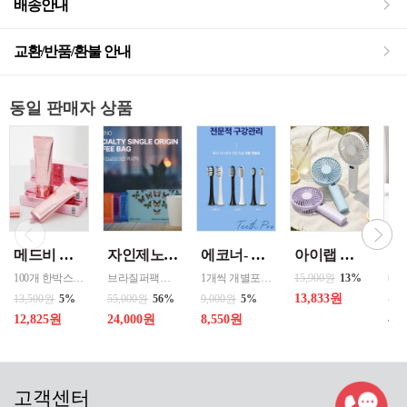
배송안내
교환/반품/환불 안내
동일 판매자 상품
메드비 원더핏 비비 13호 50ml
자인제노 3종 21입 싱글 로스팅 커피백 13ml 고용량 1케이스 단위 판매
에코너- MS2 티스프로 음파 전동칫솔모 1입 단품 *3개 / 색상선택 화이트 블랙 선택
아이랩 클래식 LED 팬 2026년신형 3단계바람조절 LED 무선 테이블가능
100개 한박스 도매 상담환영 - 문의 쿠독 -
브라질퍼팩트내추럴커피 7개 에티오피아 게데브 워시드커피 7개 콜롬비아 슈가케인 7개
1개씩 개별포장되어있고 3개 단위로 판매중입니다
15,900원
13%
13,833원
13,500원
5%
55,000원
56%
9,000원
5%
50,
12,825원
24,000원
8,550원
40