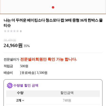
나는 더 두꺼운 베이킹소다 청소포다 캡 50매 중형 16개 한박스 물
티슈
0
38,400원
24,960원
35%
전문셀러회원만 확인 가능 합니다.
전문셀러가
적립금
500원
배송비
[유료배송] 3,500원
수량별 할인 금액
수량
할인금액
2개 ~
748원