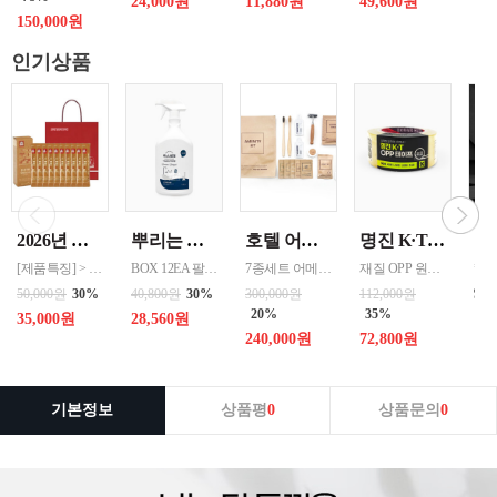
24,000원
11,880원
49,600원
150,000원
인기상품
2026년 설명절 선물세트 [정관장] 홍삼기보데일리스틱 10ml*10포
뿌리는 락스세제(욕실용) 1,000ml 12개 한박스단위 판매
호텔 어메니티 여행용 세면도구 50세트 대박스로만 판매 친환경 트레블세트 해외여행준비물 여행세트 일회용세면도구 어메니티세트
명진 K·T OPP테이프 80M(투명) 48mmx80M 50개 한박스단위 판매
[제품특징] > 120여 년 노하우로 재배된 6년근 홍과 제조기술로 추출 > 100% 계약재배를 통한 6년근 인삼 > 430여 가지의까다로운 품질 검사 > 액상형 농축액으로 음용이 쉬움 [제품성분] > 덱스트린, 정제수, 홍삼농축액(6년근, 고형분 64%, 홍삼성분 70mg/g 이상, 국산) 6.5%, 녹용추출액(뉴질랜드산), 식물혼합농축액(작약
BOX 12EA 팔레트 0.0123 원산지 한국 BARCODE 8809367760815
7종세트 어메니티 단체
재질 OPP 원산지 한국 BARCODE 8809357185789
99
50,000원
30%
40,800원
30%
300,000원
112,000원
20%
35%
35,000원
28,560원
240,000원
72,800원
기본정보
상품평
0
상품문의
0