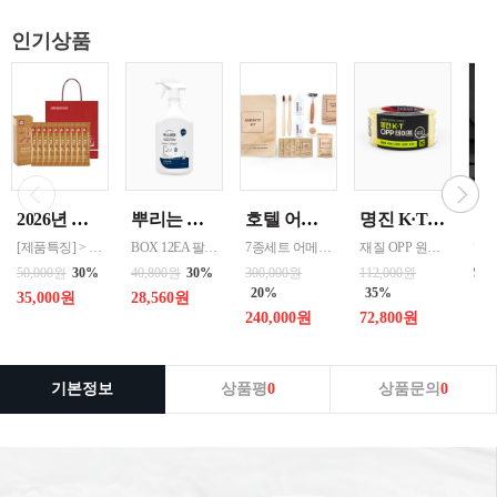
인기상품
2026년 설명절 선물세트 [정관장] 홍삼기보데일리스틱 10ml*10포
뿌리는 락스세제(욕실용) 1,000ml 12개 한박스단위 판매
호텔 어메니티 여행용 세면도구 50세트 대박스로만 판매 친환경 트레블세트 해외여행준비물 여행세트 일회용세면도구 어메니티세트
명진 K·T OPP테이프 80M(투명) 48mmx80M 50개 한박스단위 판매
[제품특징] > 120여 년 노하우로 재배된 6년근 홍과 제조기술로 추출 > 100% 계약재배를 통한 6년근 인삼 > 430여 가지의까다로운 품질 검사 > 액상형 농축액으로 음용이 쉬움 [제품성분] > 덱스트린, 정제수, 홍삼농축액(6년근, 고형분 64%, 홍삼성분 70mg/g 이상, 국산) 6.5%, 녹용추출액(뉴질랜드산), 식물혼합농축액(작약
BOX 12EA 팔레트 0.0123 원산지 한국 BARCODE 8809367760815
7종세트 어메니티 단체
재질 OPP 원산지 한국 BARCODE 8809357185789
99
50,000원
30%
40,800원
30%
300,000원
112,000원
20%
35%
35,000원
28,560원
240,000원
72,800원
기본정보
상품평
0
상품문의
0