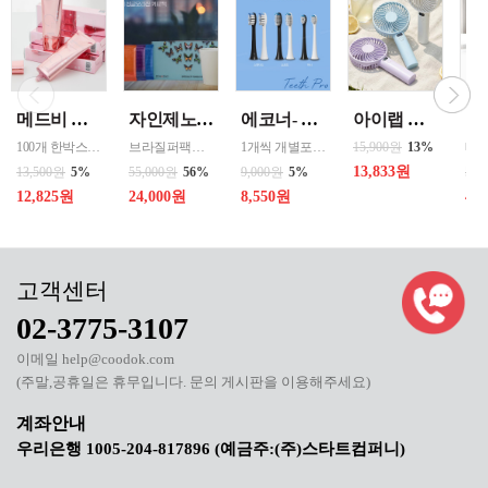
메드비 원더핏 비비 13호 50ml
자인제노 3종 21입 싱글 로스팅 커피백 13ml 고용량 1케이스 단위 판매
에코너- MS2 티스프로 음파 전동칫솔모 1입 단품 *3개 / 색상선택 화이트 블랙 선택
아이랩 클래식 LED 팬 2026년신형 3단계바람조절 LED 무선 테이블가능
100개 한박스 도매 상담환영 - 문의 쿠독 -
브라질퍼팩트내추럴커피 7개 에티오피아 게데브 워시드커피 7개 콜롬비아 슈가케인 7개
1개씩 개별포장되어있고 3개 단위로 판매중입니다
15,900원
13%
13,833원
13,500원
5%
55,000원
56%
9,000원
5%
50,
12,825원
24,000원
8,550원
40
02-3775-3107
이메일 help@coodok.com
(주말,공휴일은 휴무입니다. 문의 게시판을 이용해주세요)
우리은행 1005-204-817896 (예금주:(주)스타트컴퍼니)