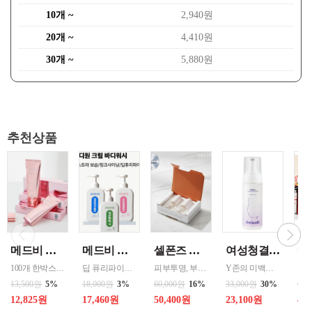
10개 ~
2,940원
20개 ~
4,410원
30개 ~
5,880원
추천상품
메드비 원더핏 비비 13호 50ml
메드비 엠디-원 바디워시 바디클렌져 500ml 3종 선택
셀폰즈 바르는 녹는실 리프팅 앰플 2병 고래 펩타이드 FGF2 탄력 세럼 마스크 2주
여성청결제 150ml ( 스위셀 페미닌 와쉬 ) 1통
100개 한박스 도매 상담환영 - 문의 쿠독 -
딥 퓨리파이크림바디워시/엑스트라 보습크림바디워시/핑크샤이닝크림 바디 워시 3종 500ml CGMP 화장품 바디클렌져 고기능 저자극샤워 피부자극테스트
피부투명, 부드러운 발림, 모공케어, 피부탄력 페이스용, 팔자주름 원터치형 3.3ml(g) 촉촉함(수분공급), 흡수력 ,모든피부용, 복합, 지성
Y존의 미백부터 보습까지 한 번에 채워주는 케어상품으로 보습력 높은 시어버터까지 더해 건조하고 연약한 Y존을 부드럽게 케어합니다 - 속부터 케어하는 진짜 이너 솔루션 - 부드럽고 산뜻한 데일리케어 - 거품타입으로 민감한 오음부를 자극없이 세정 - 세정후에도 보습감과 프리지아 향 지속 - 저자극성으로 아이와 함께 사용가능함 / 적당량을 손에 덜어 부
13,500원
5%
18,000원
3%
60,000원
16%
33,000원
30%
60,
12,825원
17,460원
50,400원
23,100원
42