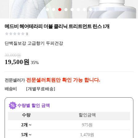
메드비 헤어테라피 더블 클리닉 트리트먼트 린스 1개
0
단백질보강 고급향기 두피건강
30,000원
19,500원
35%
전문셀러회원만 확인 가능 합니다.
전문셀러가
배송비
[개별무료배송]
수량별 할인 금액
수량
할인금액
2개 ~
975원
5개 ~
1,470원