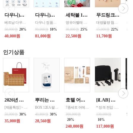
다우니)세탁세제 1.8리터 리필 _{3입 한박스단위판매 } 인도어 드라이(실내건조) / 썬라이즈 프레시 / 미스티크 / 가든볼륨
다우니)섬유유연제 3리터 프레쉬 리필 _{ 4입 한박스단위 판매 } 선라이즈 / 프레쉬 브리즈 / 미스티크
세탁볼 1개 500회 1년사용 살균 세정 탈취작용 중금속 및 스케일 방지 색상랜덤
무드링크 코코미니 스텐텀블러 200ml / 색상선택 화이트 , 핑크 , 민트 / MDK-COCO
베트남 다우니 공장 병행수입상품입니다
다우니 정품으로 병행수입 할인상품
영유아빨래 반려동물옷 세탁 아토피 피부 민감 예민시 호흡기예민할 시 세제없이 빨래
대량물량 협의 - 파우치, 가방 구석에 쏙 들어가는 미니멀한 크기로 언제나 휴대하기 편리. - 한 번에 깔끔하게 마실 수 있는 적당한 소용량으로 설계. - 식약청 정식 허가를 받은 316 스테인레스 스틸 소재로 위생적이고 안전함. - 진공 보온 공법으로 보온과 보냉 효과가 뛰어남.
50,000원
20%
90,000원
10%
30,000원
25%
15,000원
22%
28,
40,000원
81,000원
22,500원
11,700원
18
인기상품
2026년 설명절 선물세트 [정관장] 홍삼기보데일리스틱 10ml*10포
뿌리는 락스세제(욕실용) 1,000ml 12개 한박스단위 판매
호텔 어메니티 여행용 세면도구 50세트 대박스로만 판매 친환경 트레블세트 해외여행준비물 여행세트 일회용세면도구 어메니티세트
[iLAB] 아이랩 윈드 블라스터 에어건 iLAB-WBT 140,000RPM > 새틴블랙 > 크림화이트 선택 1
[제품특징] > 120여 년 노하우로 재배된 6년근 홍과 제조기술로 추출 > 100% 계약재배를 통한 6년근 인삼 > 430여 가지의까다로운 품질 검사 > 액상형 농축액으로 음용이 쉬움 [제품성분] > 덱스트린, 정제수, 홍삼농축액(6년근, 고형분 64%, 홍삼성분 70mg/g 이상, 국산) 6.5%, 녹용추출액(뉴질랜드산), 식물혼합농축액(작약
BOX 12EA 팔레트 0.0123 원산지 한국 BARCODE 8809367760815
7종세트 어메니티 단체
* 정격 전압 : 5V 2A * 소비 전력 : 30W * 최대 출력 : 200W(max) * 배터리 용량 : 4,000mAh x 2 (병렬) * 사용 시간 : 최저속도 약 120분 / 최고속도 약 12분 * 완충 시간 : 약 3시간 * 풍속 : 최대 22m/s, 최소 6m/s * 모터 스피드 : 140,000 RPM * 흡입력 : 8000 Pa * 규격 :
99
50,000원
30%
40,800원
30%
300,000원
130,000원
20%
10%
35,000원
28,560원
240,000원
117,000원