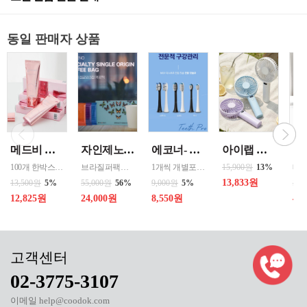
동일 판매자 상품
메드비 원더핏 비비 13호 50ml
자인제노 3종 21입 싱글 로스팅 커피백 13ml 고용량 1케이스 단위 판매
에코너- MS2 티스프로 음파 전동칫솔모 1입 단품 *3개 / 색상선택 화이트 블랙 선택
아이랩 클래식 LED 팬 2026년신형 3단계바람조절 LED 무선 테이블가능
100개 한박스 도매 상담환영 - 문의 쿠독 -
브라질퍼팩트내추럴커피 7개 에티오피아 게데브 워시드커피 7개 콜롬비아 슈가케인 7개
1개씩 개별포장되어있고 3개 단위로 판매중입니다
15,900원
13%
13,833원
13,500원
5%
55,000원
56%
9,000원
5%
50,
12,825원
24,000원
8,550원
40
02-3775-3107
이메일 help@coodok.com