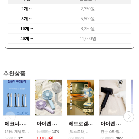
2개 ~
2,750원
5개 ~
5,500원
10개 ~
8,250원
40개 ~
11,000원
추천상품
에코너- MS2 티스프로 음파 전동칫솔모 1입 단품 *3개 / 색상선택 화이트 블랙 선택
아이랩 클래식 LED 팬 2026년신형 3단계바람조절 LED 무선 테이블가능
레트로갬성선풍기 F20[도매대박스20개]
아이랩 윈드소닉 헤어드라이어 화이트 블랙 드라이기 헤어드라이기
1개씩 개별포장되어있고 3개 단위로 판매중입니다
15,900원
13%
[엑스트라] 블루스톰 F20 레트로 BLDC 벽걸이겸 탁상용 무선 선풍기
전문 스타일리스트 WIND SINIC Hair Dryer 음이온
13,833원
9,000원
5%
696,000원
99,000원
20%
36,