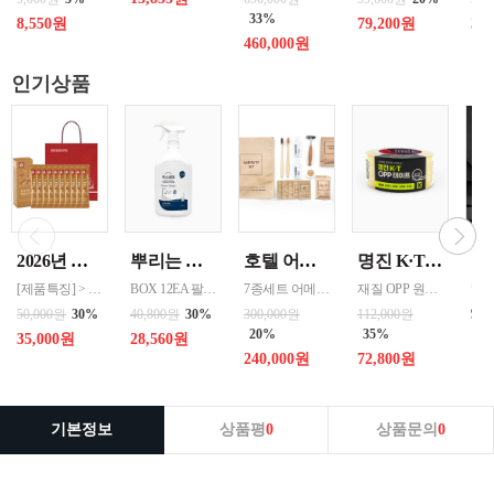
33%
8,550원
79,200원
32
460,000원
인기상품
2026년 설명절 선물세트 [정관장] 홍삼기보데일리스틱 10ml*10포
뿌리는 락스세제(욕실용) 1,000ml 12개 한박스단위 판매
호텔 어메니티 여행용 세면도구 50세트 대박스로만 판매 친환경 트레블세트 해외여행준비물 여행세트 일회용세면도구 어메니티세트
명진 K·T OPP테이프 80M(투명) 48mmx80M 50개 한박스단위 판매
[제품특징] > 120여 년 노하우로 재배된 6년근 홍과 제조기술로 추출 > 100% 계약재배를 통한 6년근 인삼 > 430여 가지의까다로운 품질 검사 > 액상형 농축액으로 음용이 쉬움 [제품성분] > 덱스트린, 정제수, 홍삼농축액(6년근, 고형분 64%, 홍삼성분 70mg/g 이상, 국산) 6.5%, 녹용추출액(뉴질랜드산), 식물혼합농축액(작약
BOX 12EA 팔레트 0.0123 원산지 한국 BARCODE 8809367760815
7종세트 어메니티 단체
재질 OPP 원산지 한국 BARCODE 8809357185789
99
50,000원
30%
40,800원
30%
300,000원
112,000원
20%
35%
35,000원
28,560원
240,000원
72,800원
기본정보
상품평
0
상품문의
0