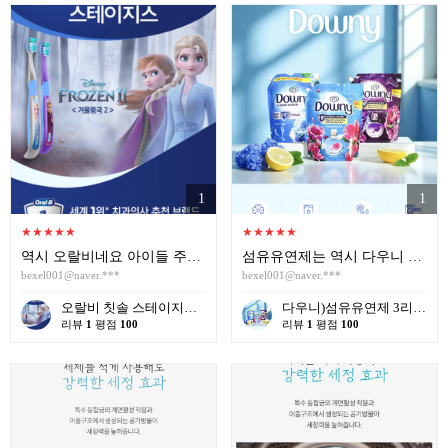
1
1
★
★
★
★
★
★
★
★
★
★
역시 오랄비네요 아이들 주려고 샀고 애들이 무척 좋아하네요 가격도 제일 싼거 같습니다 자주 애용해야겠습니다 재구매의향있습니다
섬유유연제는 역시 다우니 좋은 가격으로 구매했습니다 많이 파세요
bexel001@naver.***
bexel001@naver.***
오랄비 칫솔 스테이지스1단계 , 2단계 , 3단계, 4단계 선택 {12개씩 한케이스단위 판매} 치솔 유아 어린이
다우니)섬유유연제 3리터 프레쉬 리필 _{ 4입 한박스단위 판매 } 선라이즈 / 프레쉬 브리즈 / 미스티크
리뷰
1
평점
100
리뷰
1
평점
100