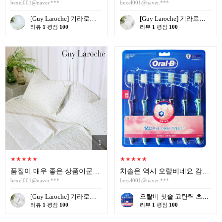
bexel001@naver.***
bexel001@naver.***
[Guy Laroche] 기라로쉬 여름 홑이불 (160*200) 싱글 / 디자인 크림, 테라피 큐브
[Guy Laroche] 기라로쉬 시어서커 세트 S 싱글 (이불,패드,베게커버1P) 크림색
리뷰
1
평점
100
리뷰
1
평점
100
1
★
★
★
★
★
★
★
★
★
★
품질이 매우 좋은 상품이군요 감사합니다 또 구매하겠습니다
치솔은 역시 오랄비네요 감사합니다
bexel001@naver.***
bexel001@naver.***
[Guy Laroche] 기라로쉬 크림 시어서커 세트 Q (이불,패드,베게커버2P)
오랄비 칫솔 고탄력 초미세모 잇몸케어 6입_{12개 한통} 칫솔 미세모
리뷰
1
평점
100
리뷰
1
평점
100