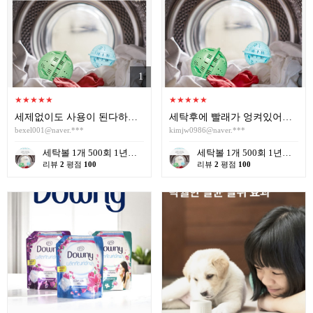
1
★
★
★
★
★
★
★
★
★
★
세제없이도 사용이 된다하니 혁명이네요 그래도 조금만 넣고 돌리면 좋더라구요 500회라고하니 일년을 쓰겠네요 감사합니다 또 주문하겠습니다
세탁후에 빨래가 엉켜있어서 주름이 잘 안펴졌는데 이 제품을 사용하니 그부분이 많이 줄어들어 만족합니다.
bexel001@naver.***
kimjw0986@naver.***
세탁볼 1개 500회 1년사용 살균 세정 탈취작용 중금속 및 스케일 방지 색상랜덤
세탁볼 1개 500회 1년사용 살균 세정 탈취작용 중금속 및 스케일 방지 색상랜덤
리뷰
2
평점
100
리뷰
2
평점
100