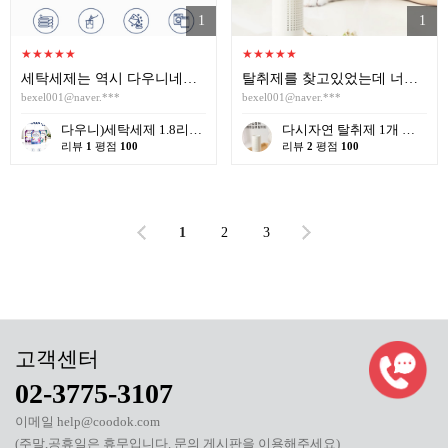
1
1
★
★
★
★
★
★
★
★
★
★
세탁세제는 역시 다우니네요 감사합니다 정말 좋은 가격으로 샀어요 재구매 의사 있어요
탈취제를 찾고있었는데 너무 좋은데요 냄새가 순삭입니다 감사합니다 재구매의향있습니다
bexel001@naver.***
bexel001@naver.***
다우니)세탁세제 1.8리터 리필 _{3입 한박스단위판매 } 인도어 드라이(실내건조) / 썬라이즈 프레시 / 미스티크 / 가든볼륨
다시자연 탈취제 1개 냉장고 차안 옷장 싱크대하부장 신발장 화장실등
리뷰
1
평점
100
리뷰
2
평점
100
1
2
3
02-3775-3107
이메일 help@coodok.com
(주말,공휴일은 휴무입니다. 문의 게시판을 이용해주세요)