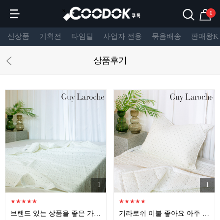
s
0
신상품
기획전
타임딜
사업자 전용
묶음배송
판매왕K
상품후기
1
1
★
★
★
★
★
★
★
★
★
★
브랜드 있는 상품을 좋은 가격에 샀습니다 많이 파세요
기라로쉬 이불 좋아요 아주 좋아 !!!