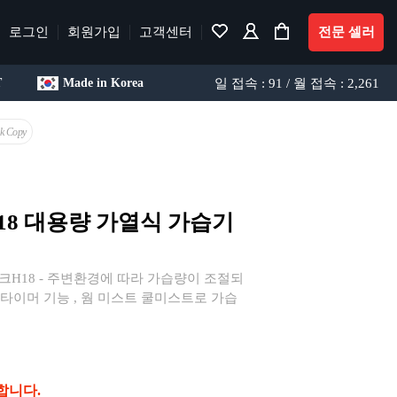
로그인
회원가입
고객센터
전문 셀러
일 접속 : 91 / 월 접속 : 2,261
T
Made in Korea
nk Copy
18 대용량 가열식 가습기
크H18 - 주변환경에 따라 가습량이 조절되
한 타이머 기능 , 웜 미스트 쿨미스트로 가습
합니다.