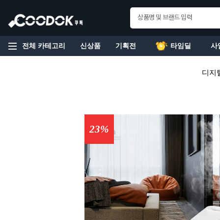
전체 카테고리
신상품
기획전
타임딜
사
디지
23%