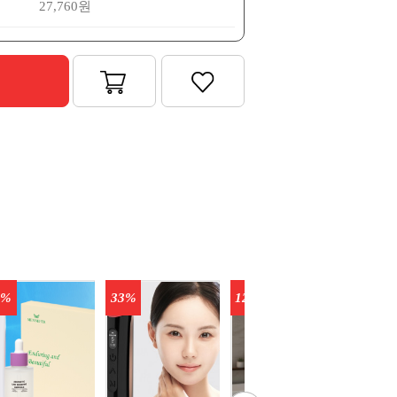
27,760원
6%
33%
12%