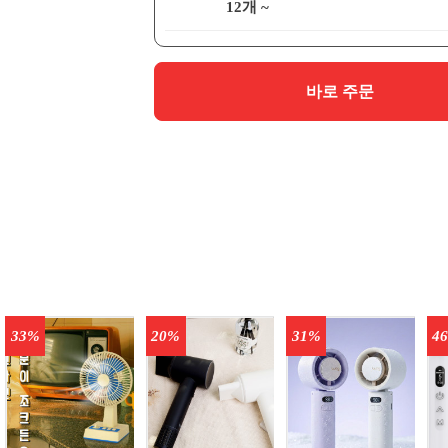
12개 ~
바로 주문
33%
20%
31%
4