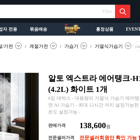
Filter
업자 전용
묶음배송
흥정상품
EVEN
털/가전
계절가전
가습기
가열식가습기
/
/
/
Li
알토 엑스트라 에어탱크-H
(4.2L) 화이트 1개
6입 대박스 - 대용량의 가열식 가습기 에어탱
면 AI 가습기 - 최대 12시간 까지 설정가능
온도 설정가능 -
138,600
판매가격
원
전문셀러회원만 확인 가능 
전문셀러가격