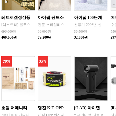
레트로갬성선풍기 F20[도매대박스20개]
아이랩 윈드소닉 헤어드라이어 화이트 블랙 드라이기 헤어드라이기
아이랩 100단계 프로즌 팬 냉각팬 LED 화면표시 10,000RPM 접이식 무선
[엑스트라] 블루스톰 F20 레트로 BLDC 벽걸이겸 탁상용 무선 선풍기
전문 스타일리스트 WIND SINIC Hair Dryer 음이온
선풍기 2026년 신상품
696,000원
99,000원
36,500원
55
460,000원
79,200원
32,850원
29
20%
35%
호텔 어메니티 여행용 세면도구 50세트 대박스로만 판매 친환경 트레블세트 해외여행준비물 여행세트 일회용세면도구 어메니티세트
명진 K·T OPP테이프 80M(투명) 48mmx80M 50개 한박스단위 판매
[iLAB] 아이랩 윈드스톰 에어건 청소기 130,000RPM / iLAB-WST
7종세트 어메니티 단체
재질 OPP 원산지 한국 BARCODE 8809357185789
* 프리미엄 터보 BLDC 모터 탑재 * 130,000RPM 초고속 회전