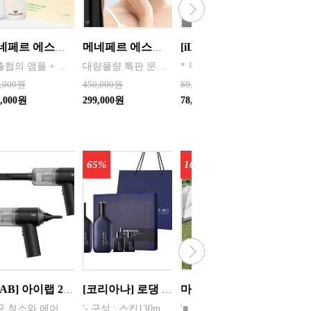
메네페르 에스테틱 라인 부스터 갈바닉 중저주파 고주파 얼굴 마사지기 뷰티디바이스 LED EMS 맛사지기
메네페르 에스테틱 라인 부스터 갈바닉 중저주파 고주파 얼굴 마사지기 뷰티디바이스 LED EMS 맛사지기
[iLAB] 아이랩 따숨 순간발열 무타공 욕실 온풍기 화이트 1대
수출협의 앰플 + 마스크팩 세트 상품 /// 대량물량 특판 문의 - 쿠독 - 제조 한국 - 국산
대량물량 특판 문의 - 쿠독 - 제조 한국 - 국산
* 무타공 간편 설치, 순간 발열 욕실 온풍기 *약 345 x 305 x 170 mm / 약 1.9KG * 발열방식 : PTC 히터 / * 방수등급 : IPX 4 * 정격전압 : 220V, 60Hz * 소비전력 : 송풍 10W, 온풍1단 750W, 온풍2단 1500W * 재질 : PP 외 * 코드선 길이 : 1.5m * 송풍구 최고 온도 : 155도
0,000원
450,000원
89,000원
44,800
7,000원
299,000원
78,320원
44,800
65%
10%
5%
[iLAB] 아이랩 2in1 무선청소기 / iR1-PWVC
[코리아나] 로댕 쇼 젠틀 옴므 탑 솔루션 세트(쇼핑백포함) 화장품 남성
마이픽 미니멀 피크닉 와이드 세트 (텐트, 와이드 롤테이블, 중형 의자 4개, 대형 캠핑 방수 더블백)
진공 청소와 에어 건 두 가지 기능을 동시 사용
'- 구성 : 스킨130ml, 증정용스킨 35ml, 로션130ml, 증정용로션30ml, 쇼핑백
'■ 상품구성 : 텐트 1P, 와이드 롤테이블 1P, 의자(중형) 4P, 캠핑 방수 더블백(대형) 1개 -배송비 7,000/ 변심반품비 7,000+5,000(박스갈이 및 재포장 작업비용)