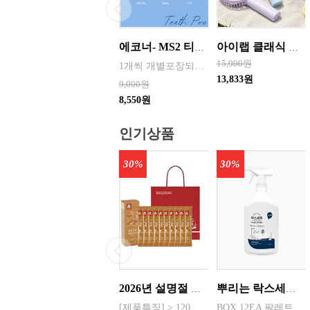
에코너- MS2 티스프로 음파 전동칫솔모 1입 단품 *3개 / 색상선택 화이트 블랙 선택
아이랩 클래식 LED 팬 2026년신형 3단계바람조절 LED 무선 테이블가능
15,900원
1개씩 개별포장되어있고 3개 단위로 판매중입니다
13,833원
9,000원
8,550원
인기상품
30%
30%
2026년 설명절 선물세트 [정관장] 홍삼기보데일리스틱 10ml*10포
뿌리는 락스세제(욕실용) 1,000ml 12개 한박스단위 판매
[제품특징] > 120여 년 노하우로 재배된 6년근 홍과 제조기술로 추출 > 100% 계약재배를 통한 6년근 인삼 > 430여 가지의까다로운 품질 검사 > 액상형 농축액으로 음용이 쉬움 [제품성분] > 덱스트린, 정제수, 홍삼농축액(6년근, 고형분 64%, 홍삼성분 70mg/g 이상, 국산) 6.5%, 녹용추출액(뉴질랜드산), 식물혼합농축액(작약
BOX 12EA 팔레트 0.0123 원산지 한국 BARCODE 8809367760815