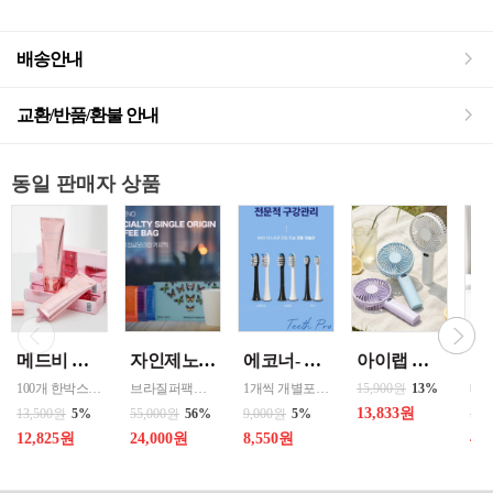
배송안내
교환/반품/환불 안내
동일 판매자 상품
메드비 원더핏 비비 13호 50ml
자인제노 3종 21입 싱글 로스팅 커피백 13ml 고용량 1케이스 단위 판매
에코너- MS2 티스프로 음파 전동칫솔모 1입 단품 *3개 / 색상선택 화이트 블랙 선택
아이랩 클래식 LED 팬 2026년신형 3단계바람조절 LED 무선 테이블가능
100개 한박스 도매 상담환영 - 문의 쿠독 -
브라질퍼팩트내추럴커피 7개 에티오피아 게데브 워시드커피 7개 콜롬비아 슈가케인 7개
1개씩 개별포장되어있고 3개 단위로 판매중입니다
15,900원
13%
13,833원
13,500원
5%
55,000원
56%
9,000원
5%
50,
12,825원
24,000원
8,550원
40