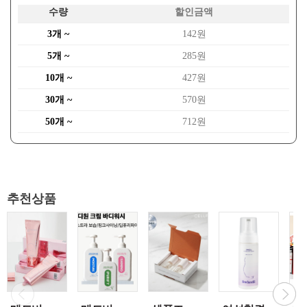
수량
할인금액
3개 ~
142원
5개 ~
285원
10개 ~
427원
30개 ~
570원
50개 ~
712원
추천상품