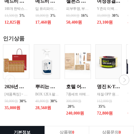
메드비 원더핏 비비 13호 50ml
메드비 엠디-원 바디워시 바디클렌져 500ml 3종 선택
셀폰즈 바르는 녹는실 리프팅 앰플 2병 고래 펩타이드 FGF2 탄력 세럼 마스크 2주
여성청결제 150ml ( 스위셀 페미닌 와쉬 ) 1통
100개 한박스 도매 상담환영 - 문의 쿠독 -
딥 퓨리파이크림바디워시/엑스트라 보습크림바디워시/핑크샤이닝크림 바디 워시 3종 500ml CGMP 화장품 바디클렌져 고기능 저자극샤워 피부자극테스트
피부투명, 부드러운 발림, 모공케어, 피부탄력 페이스용, 팔자주름 원터치형 3.3ml(g) 촉촉함(수분공급), 흡수력 ,모든피부용, 복합, 지성
Y존의 미백부터 보습까지 한 번에 채워주는 케어상품으로 보습력 높은 시어버터까지 더해 건조하고 연약한 Y존을 부드럽게 케어합니다 - 속부터 케어하는 진짜 이너 솔루션 - 부드럽고 산뜻한 데일리케어 - 거품타입으로 민감한 오음부를 자극없이 세정 - 세정후에도 보습감과 프리지아 향 지속 - 저자극성으로 아이와 함께 사용가능함 / 적당량을 손에 덜어 부
13,500원
5%
18,000원
3%
60,000원
16%
33,000원
30%
60,
12,825원
17,460원
50,400원
23,100원
42
인기상품
2026년 설명절 선물세트 [정관장] 홍삼기보데일리스틱 10ml*10포
뿌리는 락스세제(욕실용) 1,000ml 12개 한박스단위 판매
호텔 어메니티 여행용 세면도구 50세트 대박스로만 판매 친환경 트레블세트 해외여행준비물 여행세트 일회용세면도구 어메니티세트
명진 K·T OPP테이프 80M(투명) 48mmx80M 50개 한박스단위 판매
[제품특징] > 120여 년 노하우로 재배된 6년근 홍과 제조기술로 추출 > 100% 계약재배를 통한 6년근 인삼 > 430여 가지의까다로운 품질 검사 > 액상형 농축액으로 음용이 쉬움 [제품성분] > 덱스트린, 정제수, 홍삼농축액(6년근, 고형분 64%, 홍삼성분 70mg/g 이상, 국산) 6.5%, 녹용추출액(뉴질랜드산), 식물혼합농축액(작약
BOX 12EA 팔레트 0.0123 원산지 한국 BARCODE 8809367760815
7종세트 어메니티 단체
재질 OPP 원산지 한국 BARCODE 8809357185789
50,000원
30%
40,800원
30%
300,000원
112,000원
190
20%
35%
65
35,000원
28,560원
240,000원
72,800원
66
기본정보
상품평
0
상품문의
0