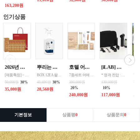
163,200원
인기상품
2026년 설명절 선물세트 [정관장] 홍삼기보데일리스틱 10ml*10포
뿌리는 락스세제(욕실용) 1,000ml 12개 한박스단위 판매
호텔 어메니티 여행용 세면도구 50세트 대박스로만 판매 친환경 트레블세트 해외여행준비물 여행세트 일회용세면도구 어메니티세트
[iLAB] 아이랩 윈드 블라스터 에어건 iLAB-WBT 140,000RPM > 새틴블랙 > 크림화이트 선택 1
[제품특징] > 120여 년 노하우로 재배된 6년근 홍과 제조기술로 추출 > 100% 계약재배를 통한 6년근 인삼 > 430여 가지의까다로운 품질 검사 > 액상형 농축액으로 음용이 쉬움 [제품성분] > 덱스트린, 정제수, 홍삼농축액(6년근, 고형분 64%, 홍삼성분 70mg/g 이상, 국산) 6.5%, 녹용추출액(뉴질랜드산), 식물혼합농축액(작약
BOX 12EA 팔레트 0.0123 원산지 한국 BARCODE 8809367760815
7종세트 어메니티 단체
* 정격 전압 : 5V 2A * 소비 전력 : 30W * 최대 출력 : 200W(max) * 배터리 용량 : 4,000mAh x 2 (병렬) * 사용 시간 : 최저속도 약 120분 / 최고속도 약 12분 * 완충 시간 : 약 3시간 * 풍속 : 최대 22m/s, 최소 6m/s * 모터 스피드 : 140,000 RPM * 흡입력 : 8000 Pa * 규격 :
50,000원
30%
40,800원
30%
300,000원
130,000원
300
20%
10%
10
35,000원
28,560원
240,000원
117,000원
27
기본정보
상품평
0
상품문의
0