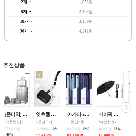
2개 ~
1,053원
5개 ~
2,106원
10개 ~
3,159원
30개 ~
4,212원
추천상품
[폰티악] 테스 메탈PC 여행용캐리어24인치 +레디백+파우치5종 [제품구성] > 화물용(24인치), 레디백(14인치), 파우치5종 [제품사양] > 재질: 캐
잇츠웰 크로스바디 폰스트랩
아가타 23단 팬던트 슬림암막 우양산 세트 (UV코팅) 4가지색상 선택
마이픽 로웰 이지버클 완자동 양우산 /화이트 / 블랙 선택
[제품특징] > 독일 바이엘사의 최고급 PC(폴리카보네이트)를 사용하여 충격에 강함. > 360°도 회전하는 더블휠(채용으로 회전이 자유롭고 주행감이 우수 > TSA 멀티락 시스템 적용으로 보안 및 안전성을 높임 > 24인치 캐리어는 늘림지퍼 기능을 추가하여 사용시 용적율을 높임 > 메탈 느낌의 PC을 사용하여 유광 실버 느낌을 강조하여 고급스러
'- 충전구가 있는 모든케이스에 적용하여 사용가능 - 길이조절이 가능하여, 목걸이, 팔찌 등으로 사용 - 강한 인장력의 패치를 사용하여, 더욱더 안전하게 사용할수있습니다. - 사이즈 30~80cm 까지 조절 가능 - 크로스바디 스타일, 목걸이 스타일등 다양한 패션아이템으로도 어울리는 제품입니다. - 고급스러운 컬러박스로 다양하게 선물도 가능합니다
1. 원 단 : 폴리에스텔 100% (폰지컬러코팅) 2. 살 대 : 3단-니켈살대(크롬도금,전착도장)-화이바살대 2단-니켈살대(크롬도금,전착도장) 3. 손잡이 : 고급 플라스틱 손잡이 4. 사이즈 : 2단(58cm * 8k)//3단(53cm * 6k) 5. 색 상 : 민트, 블루, 블랙, 네이비
*대량협의 - 버클 고리형 손잡이로 어디든 쉽게 걸어둘 수 있어 휴대, 수납이 편리하며 활용도가 높음 - 원터치 자동형 우산으로 버튼 하나로 손쉽게 우산을 펼치고 접을 수 있음 - 양산과 우산 겸용으로 햇빛이 강한 날이나 비 오는 날 모두 편리하게 사용 가능 - UVF+50 자외선 차단 암막 코팅으로 강한 자외선을 효과적으
220
10
272,000원
12,900원
10%
60,000원
12%
40,000원
25%
19
40%
11,610원
52,800원
30,000원