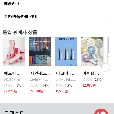
배송안내
교환/반품/환불 안내
동일 판매자 상품
메드비 원더핏 비비 13호 50ml
자인제노 3종 21입 싱글 로스팅 커피백 13ml 고용량 1케이스 단위 판매
에코너- MS2 티스프로 음파 전동칫솔모 1입 단품 *3개 / 색상선택 화이트 블랙 선택
아이랩 클래식 LED 팬 2026년신형 3단계바람조절 LED 무선 테이블가능
100개 한박스 도매 상담환영 - 문의 쿠독 -
브라질퍼팩트내추럴커피 7개 에티오피아 게데브 워시드커피 7개 콜롬비아 슈가케인 7개
1개씩 개별포장되어있고 3개 단위로 판매중입니다
15,900원
24%
12,000원
13,500원
5%
55,000원
56%
9,000원
5%
50,
12,825원
24,000원
8,550원
40