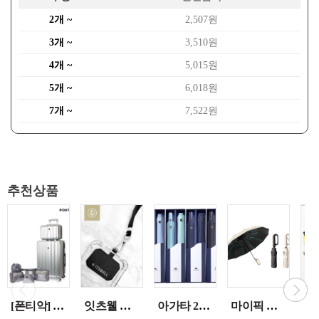
2개 ~
2,507원
3개 ~
3,510원
4개 ~
5,015원
5개 ~
6,018원
7개 ~
7,522원
추천상품
[폰티악] 테스 메탈PC 여행용캐리어24인치 +레디백+파우치5종 [제품구성] > 화물용(24인치), 레디백(14인치), 파우치5종 [제품사양] > 재질: 캐
잇츠웰 크로스바디 폰스트랩
아가타 23단 팬던트 슬림암막 우양산 세트 (UV코팅) 4가지색상 선택
마이픽 로웰 이지버클 완자동 양우산 /화이트 / 블랙 선택