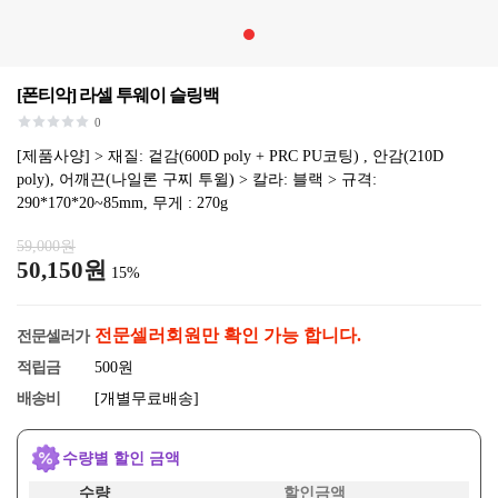
[폰티악] 라셀 투웨이 슬링백
0
[제품사양] > 재질: 겉감(600D poly + PRC PU코팅) , 안감(210D
poly), 어깨끈(나일론 구찌 투윌) > 칼라: 블랙 > 규격:
290*170*20~85mm, 무게 : 270g
59,000원
50,150원
15%
전문셀러회원만 확인 가능 합니다.
전문셀러가
적립금
500원
배송비
[개별무료배송]
수량별 할인 금액
수량
할인금액