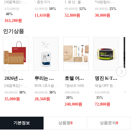
[제품특징] > 독일 바이엘사의 최고급 PC(폴리카보네이트)를 사용하여 충격에 강함. > 360°도 회전하는 더블휠(채용으로 회전이 자유롭고 주행감이 우수 > TSA 멀티락 시스템 적용으로 보안 및 안전성을 높임 > 24인치 캐리어는 늘림지퍼 기능을 추가하여 사용시 용적율을 높임 > 메탈 느낌의 PC을 사용하여 유광 실버 느낌을 강조하여 고급스러
'- 충전구가 있는 모든케이스에 적용하여 사용가능 - 길이조절이 가능하여, 목걸이, 팔찌 등으로 사용 - 강한 인장력의 패치를 사용하여, 더욱더 안전하게 사용할수있습니다. - 사이즈 30~80cm 까지 조절 가능 - 크로스바디 스타일, 목걸이 스타일등 다양한 패션아이템으로도 어울리는 제품입니다. - 고급스러운 컬러박스로 다양하게 선물도 가능합니다
1. 원 단 : 폴리에스텔 100% (폰지컬러코팅) 2. 살 대 : 3단-니켈살대(크롬도금,전착도장)-화이바살대 2단-니켈살대(크롬도금,전착도장) 3. 손잡이 : 고급 플라스틱 손잡이 4. 사이즈 : 2단(58cm * 8k)//3단(53cm * 6k) 5. 색 상 : 민트, 블루, 블랙, 네이비
*대량협의 - 버클 고리형 손잡이로 어디든 쉽게 걸어둘 수 있어 휴대, 수납이 편리하며 활용도가 높음 - 원터치 자동형 우산으로 버튼 하나로 손쉽게 우산을 펼치고 접을 수 있음 - 양산과 우산 겸용으로 햇빛이 강한 날이나 비 오는 날 모두 편리하게 사용 가능 - UVF+50 자외선 차단 암막 코팅으로 강한 자외선을 효과적으
220
10
272,000원
12,900원
10%
60,000원
12%
40,000원
25%
19
40%
11,610원
52,800원
30,000원
163,200원
인기상품
2026년 설명절 선물세트 [정관장] 홍삼기보데일리스틱 10ml*10포
뿌리는 락스세제(욕실용) 1,000ml 12개 한박스단위 판매
호텔 어메니티 여행용 세면도구 50세트 대박스로만 판매 친환경 트레블세트 해외여행준비물 여행세트 일회용세면도구 어메니티세트
명진 K·T OPP테이프 80M(투명) 48mmx80M 50개 한박스단위 판매
[제품특징] > 120여 년 노하우로 재배된 6년근 홍과 제조기술로 추출 > 100% 계약재배를 통한 6년근 인삼 > 430여 가지의까다로운 품질 검사 > 액상형 농축액으로 음용이 쉬움 [제품성분] > 덱스트린, 정제수, 홍삼농축액(6년근, 고형분 64%, 홍삼성분 70mg/g 이상, 국산) 6.5%, 녹용추출액(뉴질랜드산), 식물혼합농축액(작약
BOX 12EA 팔레트 0.0123 원산지 한국 BARCODE 8809367760815
7종세트 어메니티 단체
재질 OPP 원산지 한국 BARCODE 8809357185789
99
50,000원
30%
40,800원
30%
300,000원
112,000원
20%
35%
35,000원
28,560원
240,000원
72,800원
기본정보
상품평
0
상품문의
0