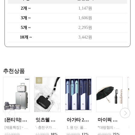
2개 ~
1,147원
3개 ~
1,606원
5개 ~
2,295원
10개 ~
3,442원
추천상품
[폰티악] 테스 메탈PC 여행용캐리어24인치 +레디백+파우치5종 [제품구성] > 화물용(24인치), 레디백(14인치), 파우치5종 [제품사양] > 재질: 캐
잇츠웰 크로스바디 폰스트랩
아가타 23단 팬던트 슬림암막 우양산 세트 (UV코팅) 4가지색상 선택
마이픽 로웰 이지버클 완자동 양우산 /화이트 / 블랙 선택
[제품특징] > 독일 바이엘사의 최고급 PC(폴리카보네이트)를 사용하여 충격에 강함. > 360°도 회전하는 더블휠(채용으로 회전이 자유롭고 주행감이 우수 > TSA 멀티락 시스템 적용으로 보안 및 안전성을 높임 > 24인치 캐리어는 늘림지퍼 기능을 추가하여 사용시 용적율을 높임 > 메탈 느낌의 PC을 사용하여 유광 실버 느낌을 강조하여 고급스러
'- 충전구가 있는 모든케이스에 적용하여 사용가능 - 길이조절이 가능하여, 목걸이, 팔찌 등으로 사용 - 강한 인장력의 패치를 사용하여, 더욱더 안전하게 사용할수있습니다. - 사이즈 30~80cm 까지 조절 가능 - 크로스바디 스타일, 목걸이 스타일등 다양한 패션아이템으로도 어울리는 제품입니다. - 고급스러운 컬러박스로 다양하게 선물도 가능합니다
1. 원 단 : 폴리에스텔 100% (폰지컬러코팅) 2. 살 대 : 3단-니켈살대(크롬도금,전착도장)-화이바살대 2단-니켈살대(크롬도금,전착도장) 3. 손잡이 : 고급 플라스틱 손잡이 4. 사이즈 : 2단(58cm * 8k)//3단(53cm * 6k) 5. 색 상 : 민트, 블루, 블랙, 네이비
*대량협의 - 버클 고리형 손잡이로 어디든 쉽게 걸어둘 수 있어 휴대, 수납이 편리하며 활용도가 높음 - 원터치 자동형 우산으로 버튼 하나로 손쉽게 우산을 펼치고 접을 수 있음 - 양산과 우산 겸용으로 햇빛이 강한 날이나 비 오는 날 모두 편리하게 사용 가능 - UVF+50 자외선 차단 암막 코팅으로 강한 자외선을 효과적으
220
10
272,000원
12,900원
10%
60,000원
12%
40,000원
25%