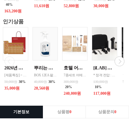
19
40%
11,610원
52,800원
30,000원
163,200원
인기상품
2026년 설명절 선물세트 [정관장] 홍삼기보데일리스틱 10ml*10포
뿌리는 락스세제(욕실용) 1,000ml 12개 한박스단위 판매
호텔 어메니티 여행용 세면도구 50세트 대박스로만 판매 친환경 트레블세트 해외여행준비물 여행세트 일회용세면도구 어메니티세트
[iLAB] 아이랩 윈드 블라스터 에어건 iLAB-WBT 140,000RPM > 새틴블랙 > 크림화이트 선택 1
[제품특징] > 120여 년 노하우로 재배된 6년근 홍과 제조기술로 추출 > 100% 계약재배를 통한 6년근 인삼 > 430여 가지의까다로운 품질 검사 > 액상형 농축액으로 음용이 쉬움 [제품성분] > 덱스트린, 정제수, 홍삼농축액(6년근, 고형분 64%, 홍삼성분 70mg/g 이상, 국산) 6.5%, 녹용추출액(뉴질랜드산), 식물혼합농축액(작약
BOX 12EA 팔레트 0.0123 원산지 한국 BARCODE 8809367760815
7종세트 어메니티 단체
* 정격 전압 : 5V 2A * 소비 전력 : 30W * 최대 출력 : 200W(max) * 배터리 용량 : 4,000mAh x 2 (병렬) * 사용 시간 : 최저속도 약 120분 / 최고속도 약 12분 * 완충 시간 : 약 3시간 * 풍속 : 최대 22m/s, 최소 6m/s * 모터 스피드 : 140,000 RPM * 흡입력 : 8000 Pa * 규격 :
99
50,000원
30%
40,800원
30%
300,000원
130,000원
20%
10%
35,000원
28,560원
240,000원
117,000원
기본정보
상품평
0
상품문의
0