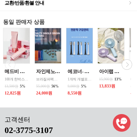
교환/반품/환불 안내
동일 판매자 상품
메드비 원더핏 비비 13호 50ml
자인제노 3종 21입 싱글 로스팅 커피백 13ml 고용량 1케이스 단위 판매
에코너- MS2 티스프로 음파 전동칫솔모 1입 단품 *3개 / 색상선택 화이트 블랙 선택
아이랩 클래식 LED 팬 2026년신형 3단계바람조절 LED 무선 테이블가능
100개 한박스 도매 상담환영 - 문의 쿠독 -
브라질퍼팩트내추럴커피 7개 에티오피아 게데브 워시드커피 7개 콜롬비아 슈가케인 7개
1개씩 개별포장되어있고 3개 단위로 판매중입니다
15,900원
13%
13,833원
13,500원
5%
55,000원
56%
9,000원
5%
50,
12,825원
24,000원
8,550원
40
02-3775-3107