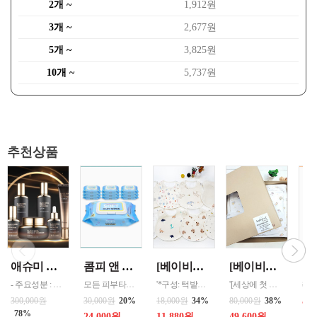
2개 ~
1,912원
3개 ~
2,677원
5개 ~
3,825원
10개 ~
5,737원
추천상품
애슈미 블랙 스네일 퍼펙트 하이드레이터 6종 세트(쇼핑백 포함) - 구성 : 스킨 120ml, 로션 120ml, 크림 55ml, 앰플 35ml, 화장품
콤피 앤 클린 소프트 물티슈 캡형 100매 30개 한박스 단위판매
[베이비헛] 오가닉 방수턱받이3종(랜덤)발송됩니다 /// (브라운베어,왕관,구름토끼,목마,미니곰,동물나라,래빗,미니공룡,해피,미니곰,북극곰등) 건조기금지
[베이비헛] 출산선물 8종세트 * 구성: 배냇저고리+속싸개+방수요+모자+손싸개+발싸개+턱받이+손수건, 고급포장박
- 주요성분 : 달팽이 점액 여과물, 대추 추출물, 청귤 추출물, 시어버터 * 제품특징 - 달팽이 뮤신의 효능 피부보습, 피부 노화 방지, 상처 치유 효과 등 - 안티에이징효과 피부 수분감, 피부 결 개선, 피부 윤기, 광채, 피부 생기, 에너지, 피부 탄력 개선
모든 피부타입에 안심하고 사용 산뜻한 수분감 부드럽게 닦아지고 촉촉함을 유지합니다 7단계 정수과정을 거친 깨끗하고 순수한 물을 사용
'*구성: 턱밭이 3p(패턴랜덤발송), 개별opp포장 *소재: 겉감- 오가닉 코튼 100% (유기농 순면), 안감-폴리우레탄 방수코팅(오염 방지 기능) *사이즈: 23 × 25cm - 오가닉 코튼 소재로 아기 피부에 자극이 적고 부드러움 - 세탁이 용이하여 위생적으로 사용 가능 - 구강기(생후3-4개월)를 시작으로 늘어나는 침분비량으로부터 옷과 피부를
'[세상에 첫 발을 내딛는 소중한 아기를 위한 첫 번째 선물. 부드러운 100% 순면으로 아기의 피부를 감싸고, 꼭 필요한 8가지 구성으로 실용성까지 더한 구성]
88,
57
300,000원
30,000원
20%
18,000원
34%
80,000원
38%
78%
24,000원
11,880원
49,600원