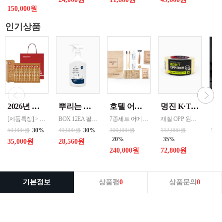
150,000원
인기상품
2026년 설명절 선물세트 [정관장] 홍삼기보데일리스틱 10ml*10포
뿌리는 락스세제(욕실용) 1,000ml 12개 한박스단위 판매
호텔 어메니티 여행용 세면도구 50세트 대박스로만 판매 친환경 트레블세트 해외여행준비물 여행세트 일회용세면도구 어메니티세트
명진 K·T OPP테이프 80M(투명) 48mmx80M 50개 한박스단위 판매
[제품특징] > 120여 년 노하우로 재배된 6년근 홍과 제조기술로 추출 > 100% 계약재배를 통한 6년근 인삼 > 430여 가지의까다로운 품질 검사 > 액상형 농축액으로 음용이 쉬움 [제품성분] > 덱스트린, 정제수, 홍삼농축액(6년근, 고형분 64%, 홍삼성분 70mg/g 이상, 국산) 6.5%, 녹용추출액(뉴질랜드산), 식물혼합농축액(작약
BOX 12EA 팔레트 0.0123 원산지 한국 BARCODE 8809367760815
7종세트 어메니티 단체
재질 OPP 원산지 한국 BARCODE 8809357185789
99
50,000원
30%
40,800원
30%
300,000원
112,000원
20%
35%
35,000원
28,560원
240,000원
72,800원
기본정보
상품평
0
상품문의
0