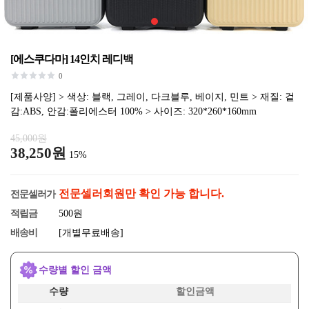
[에스쿠다마] 14인치 레디백
0
[제품사양] > 색상: 블랙, 그레이, 다크블루, 베이지, 민트 > 재질: 겉
감:ABS, 안감:폴리에스터 100% > 사이즈: 320*260*160mm
45,000원
38,250원
15%
전문셀러회원만 확인 가능 합니다.
전문셀러가
적립금
500원
배송비
[개별무료배송]
수량별 할인 금액
수량
할인금액