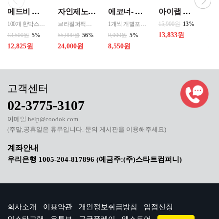
메드비 원더핏 비비 13호 50ml
자인제노 3종 21입 싱글 로스팅 커피백 13ml 고용량 1케이스 단위 판매
에코너- MS2 티스프로 음파 전동칫솔모 1입 단품 *3개 / 색상선택 화이트 블랙 선택
아이랩 클래식 LED 팬 2026년신형 3단계바람조절 LED 무선 테이블가능
100개 한박스 도매 상담환영 - 문의 쿠독 -
브라질퍼팩트내추럴커피 7개 에티오피아 게데브 워시드커피 7개 콜롬비아 슈가케인 7개
1개씩 개별포장되어있고 3개 단위로 판매중입니다
15,900원
13%
13,833원
13,500원
5%
55,000원
56%
9,000원
5%
50,
12,825원
24,000원
8,550원
40
02-3775-3107
이메일 help@coodok.com
(주말,공휴일은 휴무입니다. 문의 게시판을 이용해주세요)
우리은행 1005-204-817896 (예금주:(주)스타트컴퍼니)
회사소개
이용약관
개인정보취급방침
입점신청