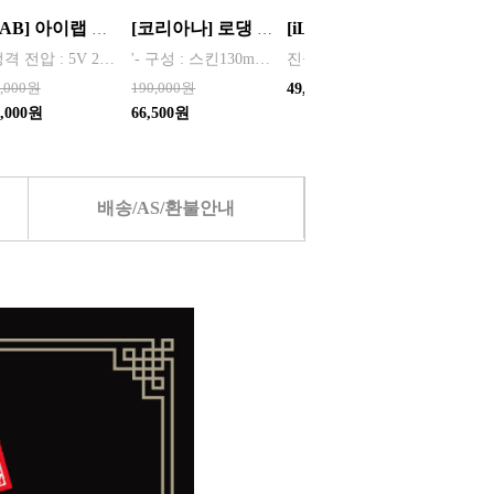
[iLAB] 아이랩 윈드 블라스터 에어건 iLAB-WBT 140,000RPM > 새틴블랙 > 크림화이트 선택 1
[코리아나] 로댕 쇼 젠틀 옴므 탑 솔루션 세트(쇼핑백포함) 화장품 남성
[iLAB] 아이랩 2in1 무선청소기 / iR1-PWVC
* 정격 전압 : 5V 2A * 소비 전력 : 30W * 최대 출력 : 200W(max) * 배터리 용량 : 4,000mAh x 2 (병렬) * 사용 시간 : 최저속도 약 120분 / 최고속도 약 12분 * 완충 시간 : 약 3시간 * 풍속 : 최대 22m/s, 최소 6m/s * 모터 스피드 : 140,000 RPM * 흡입력 : 8000 Pa * 규격 :
'- 구성 : 스킨130ml, 증정용스킨 35ml, 로션130ml, 증정용로션30ml, 쇼핑백
진공 청소와 에어 건 두 가지 기능을 동시 사용
0,000원
190,000원
40,000
49,000원
7,000원
66,500원
32,000
배송/AS/환불안내