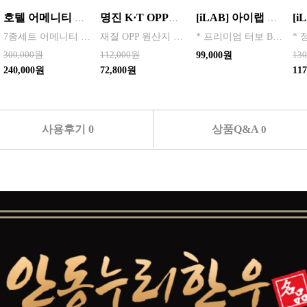
호텔 어메니티 여행용 세면도구 50세트 대박스로만 판매 친환경 트레블세트 해외여행준비물 여행세트 일회용세면도구 어메니티세트
명진 K·T OPP테이프 80M(투명) 48mmx80M 50개 한박스단위 판매
[iLAB] 아이랩 윈드스톰 에어건 청소기 130,000RPM / iLAB-WST
7종세트 어메니티 단체
재질 OPP 원산지 한국 BARCODE 8809357185789
* 프리미엄 터보 BLDC 모터 탑재 * 130,000RPM 초고속 회전
300,000원
112,000원
13
99,000원
240,000원
72,800원
11
사용후기 0
상품Q&A
0