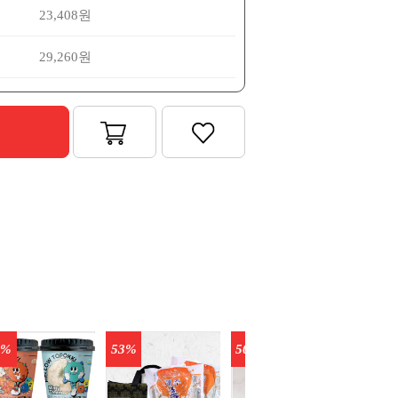
23,408원
29,260원
6%
53%
50%
42%