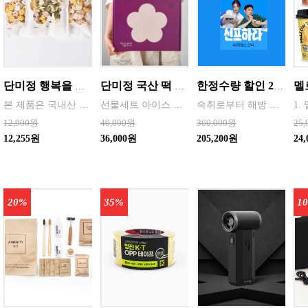
단미정 행복을 담은 떡국떡 500g 파우치 1팩 국산 3종류중 선택 1
단미정 국산 떡 6종 총 10개 개별포장 * 2세트
한정수량 할인 20통 ( 한박스 ) 숙취해방 선포하라 에너지 젤리스틱 음주전후 글루타치온 65mg 숙취해소제 (18g x 10포/박스) [원산지:국산 등]
본 제품은 국내산 쌀을 사용하여 제조한 떡국으로,안정적인 품질 관리와 냉동 유통 기준을 준수하여 생산되고 있습니다. 천연분말로 든 재료
선물세트 아이스 냉동포장지원
숙취로부터 해방 에너지향맛
12,900원
40,000원
360,000원
25
12,255원
36,000원
205,200원
24
20%
35%
1