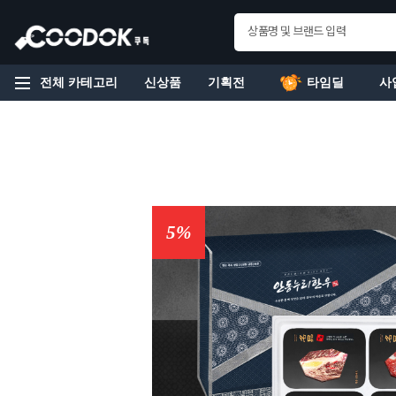
전체 카테고리
신상품
기획전
타임딜
사
5%