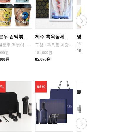
멜로우 컵떡볶이 115g - 래리매운 / 루리짜장 / 민트크림 / 옐리치즈 맛별 8개씩 포장
제주 흑옥돔세트 900g
명품 명란세트 500g
96,000원
1. 멜로우 떡볶이 캐릭터는 “맵지만 마음은 멜로우한 떡볶이”를 시각화한 브랜드 얼굴 ◆ 부드럽고 편안한 감성을 시각적으로 표현한 힐링형 마스코트 ◆ 둥글고 말랑한 실루엣 → 떡볶이의 ‘쫀득함·말랑함’을 캐릭터 형태로 표현 ◆ 단순한 얼굴 (점눈 + 작은 입) → 누구나 부담 없이 느끼는 귀여운 감성/친근함(MZ세대,SNS친화) ◆ 파스텔·뉴트럴 톤 색감
구성 : 혹옥돔 미당 300g 내외/3미/ 총 900g 내외
48,000원
,000원
181,000원
67,000
,000원
85,070원
38,860
0%
65%
30%