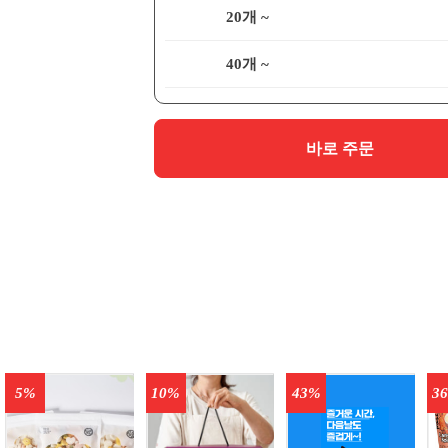
20개 ~
40개 ~
바로 주문
5%
10%
43%
3