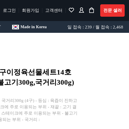
로그인
회원가입
고객센터
전문 셀러
일 접속 : 239 / 월 접속 : 2,468
T
Made in Korea
 구이정육선물세트14호
,불고기300g,국거리300g)
, 국거리300g (4구) - 등심 : 육즙이 진하고
에 주로 이용되는 부위 - 재끝 : 고기 결
 스테이크에 주로 이용되는 부위 - 불고기
되는 부위 - 국거리 :