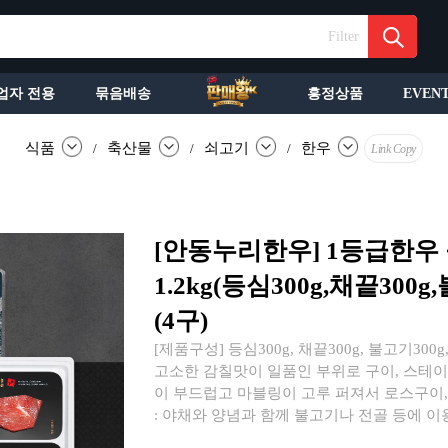
Filter
업자 전용
묶음배송
흥정상품
EVEN
식품
축산물
쇠고기
한우
/
/
/
Link Copy
[안동누리한우] 1등급한우
1.2kg(등심300g,채끝300g
(4구)
[제품구성] 등심300g, 채끝300g, 불고기300g
고소한 감칠맛이 일품인 부위로 구이, 스테이크
이 부드럽고 마블링이 고루 퍼져서 로스구이,
: 야채와 양념과 함께 불고기나 전골 등에 이용