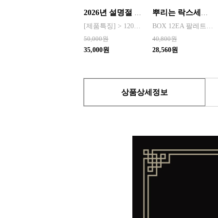
2026년 설명절 선물세트 [정관장] 홍삼기보데일리스틱 10ml*10포
뿌리는 락스세제(욕실용) 1,000ml 12개 한박스단위 판매
[제품특징] > 120여 년 노하우로 재배된 6년근 홍과 제조기술로 추출 > 100% 계약재배를 통한 6년근 인삼 > 430여 가지의까다로운 품질 검사 > 액상형 농축액으로 음용이 쉬움 [제품성분] > 덱스트린, 정제수, 홍삼농축액(6년근, 고형분 64%, 홍삼성분 70mg/g 이상, 국산) 6.5%, 녹용추출액(뉴질랜드산), 식물혼합농축액(작약
BOX 12EA 팔레트 0.0123 원산지 한국 BARCODE 8809367760815
50,000원
40,800원
35,000원
28,560원
상품상세정보