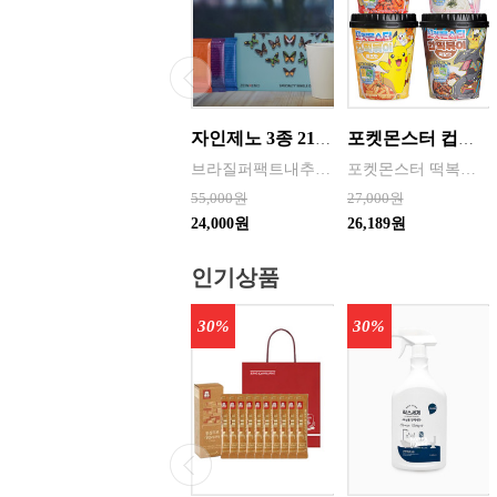
자인제노 3종 21입 싱글 로스팅 커피백 13ml 고용량 1케이스 단위 판매
포켓몬스터 컵떡볶이 115g 4가지맛 8통씩 한박스 발송
브라질퍼팩트내추럴커피 7개 에티오피아 게데브 워시드커피 7개 콜롬비아 슈가케인 7개
포켓몬스터 떡복이 캐릭터는 ‘포켓몬의 개성 + 떡볶이 맛’을 결합한 수집형·체험형 푸드 캐릭터로 어린이 + MZ세대를 동시에 겨냥한 친근·유쾌한 푸드 캐릭터 ◆ 기존 포켓몬의 외형 유지 → 피카츄, 파이리, 꼬부기 등 인지도가 높은 포켓몬 중심 ◆ 떡볶이 요소 결합 → 떡, 어묵, 소스, 컵·접시를 소품처럼 활용 / 빨간 소스
55,000원
27,000원
24,000원
26,189원
인기상품
30%
30%