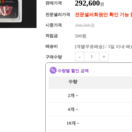
292,600
판매가격
원
전문셀러회원만 확인 가능 
전문셀러가격
시중가격
308,000
원
적립금
500원
배송비
[개별무료배송] / 3일 이내 
-
+
구매수량
수량별 할인 금액
수량
2개 ~
4개 ~
10개 ~