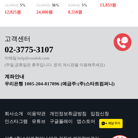
13,833원
13,500원
5%
55,000원
56%
9,000원
5%
50,
12,825원
24,000원
8,550원
40
02-3775-3107
이메일 help@coodok.com
(주말,공휴일은 휴무입니다. 문의 게시판을 이용해주세요)
우리은행 1005-204-817896 (예금주:(주)스타트컴퍼니)
회사소개
이용약관
개인정보취급방침
입점신청
인스타그램
유튜브
구글플레이
앱스토어