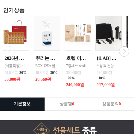
인기상품
2026년 설명절 선물세트 [정관장] 홍삼기보데일리스틱 10ml*10포
뿌리는 락스세제(욕실용) 1,000ml 12개 한박스단위 판매
호텔 어메니티 여행용 세면도구 50세트 대박스로만 판매 친환경 트레블세트 해외여행준비물 여행세트 일회용세면도구 어메니티세트
[iLAB] 아이랩 윈드 블라스터 에어건 iLAB-WBT 140,000RPM > 새틴블랙 > 크림화이트 선택 1
[제품특징] > 120여 년 노하우로 재배된 6년근 홍과 제조기술로 추출 > 100% 계약재배를 통한 6년근 인삼 > 430여 가지의까다로운 품질 검사 > 액상형 농축액으로 음용이 쉬움 [제품성분] > 덱스트린, 정제수, 홍삼농축액(6년근, 고형분 64%, 홍삼성분 70mg/g 이상, 국산) 6.5%, 녹용추출액(뉴질랜드산), 식물혼합농축액(작약
BOX 12EA 팔레트 0.0123 원산지 한국 BARCODE 8809367760815
7종세트 어메니티 단체
* 정격 전압 : 5V 2A * 소비 전력 : 30W * 최대 출력 : 200W(max) * 배터리 용량 : 4,000mAh x 2 (병렬) * 사용 시간 : 최저속도 약 120분 / 최고속도 약 12분 * 완충 시간 : 약 3시간 * 풍속 : 최대 22m/s, 최소 6m/s * 모터 스피드 : 140,000 RPM * 흡입력 : 8000 Pa * 규격 :
99
50,000원
30%
40,800원
30%
300,000원
130,000원
20%
10%
35,000원
28,560원
240,000원
117,000원
기본정보
상품평
0
상품문의
0