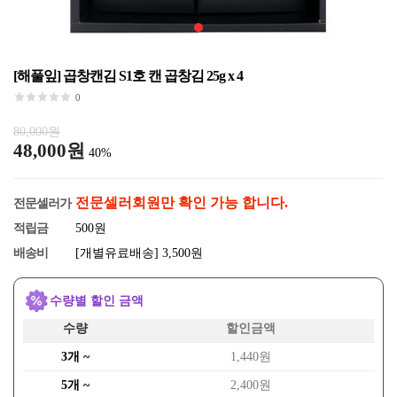
[해풀잎] 곱창캔김 S1호 캔 곱창김 25g x 4
0
80,000원
48,000원
40%
전문셀러회원만 확인 가능 합니다.
전문셀러가
적립금
500원
배송비
[개별유료배송] 3,500원
수량별 할인 금액
수량
할인금액
3개 ~
1,440원
5개 ~
2,400원