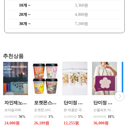
10개 ~
3,360원
20개 ~
4,800원
30개 ~
7,200원
추천상품
자인제노 3종 21입 싱글 로스팅 커피백 13ml 고용량 1케이스 단위 판매
포켓몬스터 컵떡볶이 115g 4가지맛 8통씩 한박스 발송
단미정 행복을 담은 떡국떡 500g 파우치 1팩 국산 3종류중 선택 1
단미정 국산 떡 6종 총 10개 개별포장 * 2세트
브라질퍼팩트내추럴커피 7개 에티오피아 게데브 워시드커피 7개 콜롬비아 슈가케인 7개
포켓몬스터 떡복이 캐릭터는 ‘포켓몬의 개성 + 떡볶이 맛’을 결합한 수집형·체험형 푸드 캐릭터로 어린이 + MZ세대를 동시에 겨냥한 친근·유쾌한 푸드 캐릭터 ◆ 기존 포켓몬의 외형 유지 → 피카츄, 파이리, 꼬부기 등 인지도가 높은 포켓몬 중심 ◆ 떡볶이 요소 결합 → 떡, 어묵, 소스, 컵·접시를 소품처럼 활용 / 빨간 소스
본 제품은 국내산 쌀을 사용하여 제조한 떡국으로,안정적인 품질 관리와 냉동 유통 기준을 준수하여 생산되고 있습니다. 천연분말로 든 재료
선물세트 아이스 냉동포장지원
55,000원
56%
27,000원
3%
12,900원
5%
40,000원
10%
360
43
24,000원
26,189원
12,255원
36,000원
20