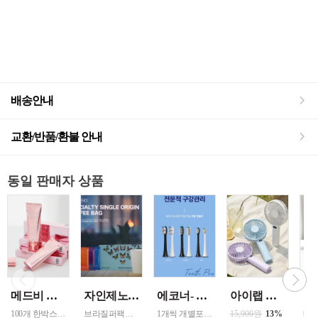
배송안내
교환/반품/환불 안내
동일 판매자 상품
메드비 원더핏 비비 13호 50ml
자인제노 3종 21입 싱글 로스팅 커피백 13ml 고용량 1케이스 단위 판매
에코너- MS2 티스프로 음파 전동칫솔모 1입 단품 *3개 / 색상선택 화이트 블랙 선택
아이랩 클래식 LED 팬 2026년신형 3단계바람조절 LED 무선 테이블가능
100개 한박스 도매 상담환영 - 문의 쿠독 -
브라질퍼팩트내추럴커피 7개 에티오피아 게데브 워시드커피 7개 콜롬비아 슈가케인 7개
1개씩 개별포장되어있고 3개 단위로 판매중입니다
15,900원
13%