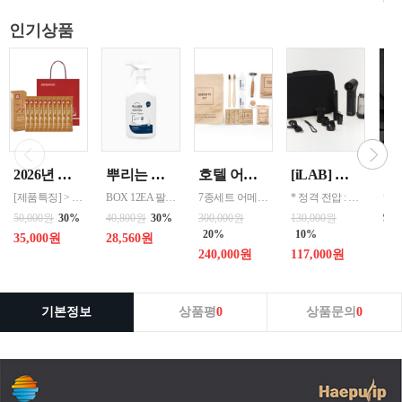
인기상품
2026년 설명절 선물세트 [정관장] 홍삼기보데일리스틱 10ml*10포
뿌리는 락스세제(욕실용) 1,000ml 12개 한박스단위 판매
호텔 어메니티 여행용 세면도구 50세트 대박스로만 판매 친환경 트레블세트 해외여행준비물 여행세트 일회용세면도구 어메니티세트
[iLAB] 아이랩 윈드 블라스터 에어건 iLAB-WBT 140,000RPM > 새틴블랙 > 크림화이트 선택 1
[제품특징] > 120여 년 노하우로 재배된 6년근 홍과 제조기술로 추출 > 100% 계약재배를 통한 6년근 인삼 > 430여 가지의까다로운 품질 검사 > 액상형 농축액으로 음용이 쉬움 [제품성분] > 덱스트린, 정제수, 홍삼농축액(6년근, 고형분 64%, 홍삼성분 70mg/g 이상, 국산) 6.5%, 녹용추출액(뉴질랜드산), 식물혼합농축액(작약
BOX 12EA 팔레트 0.0123 원산지 한국 BARCODE 8809367760815
7종세트 어메니티 단체
* 정격 전압 : 5V 2A * 소비 전력 : 30W * 최대 출력 : 200W(max) * 배터리 용량 : 4,000mAh x 2 (병렬) * 사용 시간 : 최저속도 약 120분 / 최고속도 약 12분 * 완충 시간 : 약 3시간 * 풍속 : 최대 22m/s, 최소 6m/s * 모터 스피드 : 140,000 RPM * 흡입력 : 8000 Pa * 규격 :
99
50,000원
30%
40,800원
30%
300,000원
130,000원
20%
10%
35,000원
28,560원
240,000원
117,000원
기본정보
상품평
0
상품문의
0