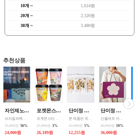
10개 ~
1,624원
20개 ~
2,320원
30개 ~
3,480원
추천상품
자인제노 3종 21입 싱글 로스팅 커피백 13ml 고용량 1케이스 단위 판매
포켓몬스터 컵떡볶이 115g 4가지맛 8통씩 한박스 발송
단미정 행복을 담은 떡국떡 500g 파우치 1팩 국산 3종류중 선택 1
단미정 국산 떡 6종 총 10개 개별포장 * 2세트
브라질퍼팩트내추럴커피 7개 에티오피아 게데브 워시드커피 7개 콜롬비아 슈가케인 7개
포켓몬스터 떡복이 캐릭터는 ‘포켓몬의 개성 + 떡볶이 맛’을 결합한 수집형·체험형 푸드 캐릭터로 어린이 + MZ세대를 동시에 겨냥한 친근·유쾌한 푸드 캐릭터 ◆ 기존 포켓몬의 외형 유지 → 피카츄, 파이리, 꼬부기 등 인지도가 높은 포켓몬 중심 ◆ 떡볶이 요소 결합 → 떡, 어묵, 소스, 컵·접시를 소품처럼 활용 / 빨간 소스
본 제품은 국내산 쌀을 사용하여 제조한 떡국으로,안정적인 품질 관리와 냉동 유통 기준을 준수하여 생산되고 있습니다. 천연분말로 든 재료
선물세트 아이스 냉동포장지원
55,000원
56%
27,000원
3%
12,900원
5%
40,000원
10%
360
43
24,000원
26,189원
12,255원
36,000원
20