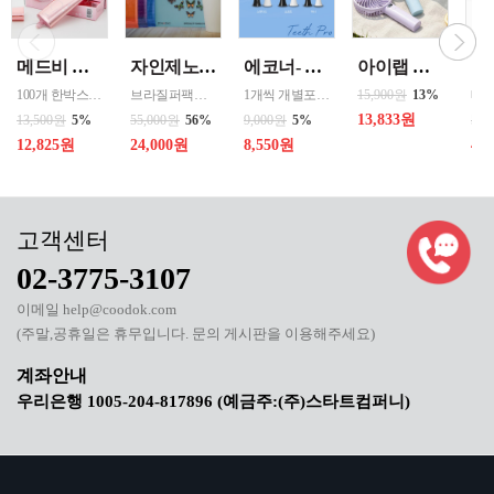
메드비 원더핏 비비 13호 50ml
자인제노 3종 21입 싱글 로스팅 커피백 13ml 고용량 1케이스 단위 판매
에코너- MS2 티스프로 음파 전동칫솔모 1입 단품 *3개 / 색상선택 화이트 블랙 선택
아이랩 클래식 LED 팬 2026년신형 3단계바람조절 LED 무선 테이블가능
100개 한박스 도매 상담환영 - 문의 쿠독 -
브라질퍼팩트내추럴커피 7개 에티오피아 게데브 워시드커피 7개 콜롬비아 슈가케인 7개
1개씩 개별포장되어있고 3개 단위로 판매중입니다
15,900원
13%
13,833원
13,500원
5%
55,000원
56%
9,000원
5%
50,
12,825원
24,000원
8,550원
40
02-3775-3107
이메일 help@coodok.com
(주말,공휴일은 휴무입니다. 문의 게시판을 이용해주세요)
우리은행 1005-204-817896 (예금주:(주)스타트컴퍼니)