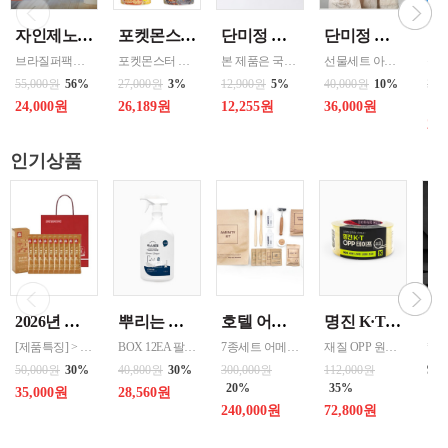
자인제노 3종 21입 싱글 로스팅 커피백 13ml 고용량 1케이스 단위 판매
포켓몬스터 컵떡볶이 115g 4가지맛 8통씩 한박스 발송
단미정 행복을 담은 떡국떡 500g 파우치 1팩 국산 3종류중 선택 1
단미정 국산 떡 6종 총 10개 개별포장 * 2세트
브라질퍼팩트내추럴커피 7개 에티오피아 게데브 워시드커피 7개 콜롬비아 슈가케인 7개
포켓몬스터 떡복이 캐릭터는 ‘포켓몬의 개성 + 떡볶이 맛’을 결합한 수집형·체험형 푸드 캐릭터로 어린이 + MZ세대를 동시에 겨냥한 친근·유쾌한 푸드 캐릭터 ◆ 기존 포켓몬의 외형 유지 → 피카츄, 파이리, 꼬부기 등 인지도가 높은 포켓몬 중심 ◆ 떡볶이 요소 결합 → 떡, 어묵, 소스, 컵·접시를 소품처럼 활용 / 빨간 소스
본 제품은 국내산 쌀을 사용하여 제조한 떡국으로,안정적인 품질 관리와 냉동 유통 기준을 준수하여 생산되고 있습니다. 천연분말로 든 재료
선물세트 아이스 냉동포장지원
55,000원
56%
27,000원
3%
12,900원
5%
40,000원
10%
360
43
24,000원
26,189원
12,255원
36,000원
20
인기상품
2026년 설명절 선물세트 [정관장] 홍삼기보데일리스틱 10ml*10포
뿌리는 락스세제(욕실용) 1,000ml 12개 한박스단위 판매
호텔 어메니티 여행용 세면도구 50세트 대박스로만 판매 친환경 트레블세트 해외여행준비물 여행세트 일회용세면도구 어메니티세트
명진 K·T OPP테이프 80M(투명) 48mmx80M 50개 한박스단위 판매
[제품특징] > 120여 년 노하우로 재배된 6년근 홍과 제조기술로 추출 > 100% 계약재배를 통한 6년근 인삼 > 430여 가지의까다로운 품질 검사 > 액상형 농축액으로 음용이 쉬움 [제품성분] > 덱스트린, 정제수, 홍삼농축액(6년근, 고형분 64%, 홍삼성분 70mg/g 이상, 국산) 6.5%, 녹용추출액(뉴질랜드산), 식물혼합농축액(작약
BOX 12EA 팔레트 0.0123 원산지 한국 BARCODE 8809367760815
7종세트 어메니티 단체
재질 OPP 원산지 한국 BARCODE 8809357185789
99
50,000원
30%
40,800원
30%
300,000원
112,000원
20%
35%
35,000원
28,560원
240,000원
72,800원