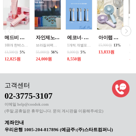
메드비 원더핏 비비 13호 50ml
자인제노 3종 21입 싱글 로스팅 커피백 13ml 고용량 1케이스 단위 판매
에코너- MS2 티스프로 음파 전동칫솔모 1입 단품 *3개 / 색상선택 화이트 블랙 선택
아이랩 클래식 LED 팬 2026년신형 3단계바람조절 LED 무선 테이블가능
100개 한박스 도매 상담환영 - 문의 쿠독 -
브라질퍼팩트내추럴커피 7개 에티오피아 게데브 워시드커피 7개 콜롬비아 슈가케인 7개
1개씩 개별포장되어있고 3개 단위로 판매중입니다
15,900원
13%
13,833원
13,500원
5%
55,000원
56%
9,000원
5%
50,
12,825원
24,000원
8,550원
40
02-3775-3107
이메일 help@coodok.com
(주말,공휴일은 휴무입니다. 문의 게시판을 이용해주세요)
우리은행 1005-204-817896 (예금주:(주)스타트컴퍼니)