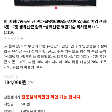
[비비씨] 7종 유산균 견과 올넛츠 100입(무지박스) 프리미엄 견과
6종 + 7종 생유산균 함유 *생유산균 코팅기술 특허등록 : 10-
151190
0
[제품특징] > 하루견과+7종 유산균의 만남, 견과의 영양성분과 살아
있는 유산균 동시 섭취 > 빛, 산소, 수분 차단으로 최상의 품질 유지
(산패방지 >알루미늄 증착필름, 식감유지 >습기제거제) > 7종 유산
균 아몬드 40%, 피칸 10%, 마카다미아 10%, 볶음 캐슈넛 20%, 호두
20%, 볶음 헤이즐넛 10%
130,000원
104,000원
20%
전문셀러회원만 확인 가능 합니다.
전문셀러가
적립금
500원
배송비
[개별무료배송]