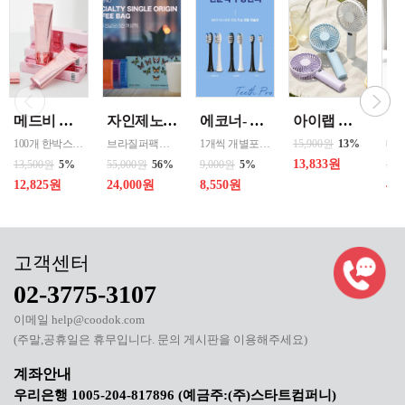
메드비 원더핏 비비 13호 50ml
자인제노 3종 21입 싱글 로스팅 커피백 13ml 고용량 1케이스 단위 판매
에코너- MS2 티스프로 음파 전동칫솔모 1입 단품 *3개 / 색상선택 화이트 블랙 선택
아이랩 클래식 LED 팬 2026년신형 3단계바람조절 LED 무선 테이블가능
100개 한박스 도매 상담환영 - 문의 쿠독 -
브라질퍼팩트내추럴커피 7개 에티오피아 게데브 워시드커피 7개 콜롬비아 슈가케인 7개
1개씩 개별포장되어있고 3개 단위로 판매중입니다
15,900원
13%
13,833원
13,500원
5%
55,000원
56%
9,000원
5%
50,
12,825원
24,000원
8,550원
40
02-3775-3107
이메일 help@coodok.com
(주말,공휴일은 휴무입니다. 문의 게시판을 이용해주세요)
우리은행 1005-204-817896 (예금주:(주)스타트컴퍼니)