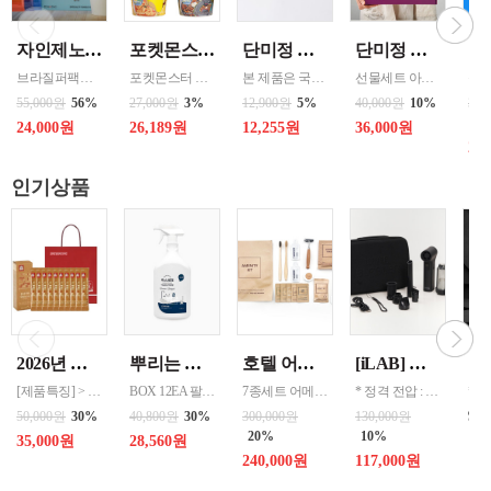
자인제노 3종 21입 싱글 로스팅 커피백 13ml 고용량 1케이스 단위 판매
포켓몬스터 컵떡볶이 115g 4가지맛 8통씩 한박스 발송
단미정 행복을 담은 떡국떡 500g 파우치 1팩 국산 3종류중 선택 1
단미정 국산 떡 6종 총 10개 개별포장 * 2세트
브라질퍼팩트내추럴커피 7개 에티오피아 게데브 워시드커피 7개 콜롬비아 슈가케인 7개
포켓몬스터 떡복이 캐릭터는 ‘포켓몬의 개성 + 떡볶이 맛’을 결합한 수집형·체험형 푸드 캐릭터로 어린이 + MZ세대를 동시에 겨냥한 친근·유쾌한 푸드 캐릭터 ◆ 기존 포켓몬의 외형 유지 → 피카츄, 파이리, 꼬부기 등 인지도가 높은 포켓몬 중심 ◆ 떡볶이 요소 결합 → 떡, 어묵, 소스, 컵·접시를 소품처럼 활용 / 빨간 소스
본 제품은 국내산 쌀을 사용하여 제조한 떡국으로,안정적인 품질 관리와 냉동 유통 기준을 준수하여 생산되고 있습니다. 천연분말로 든 재료
선물세트 아이스 냉동포장지원
55,000원
56%
27,000원
3%
12,900원
5%
40,000원
10%
360
43
24,000원
26,189원
12,255원
36,000원
20
인기상품
2026년 설명절 선물세트 [정관장] 홍삼기보데일리스틱 10ml*10포
뿌리는 락스세제(욕실용) 1,000ml 12개 한박스단위 판매
호텔 어메니티 여행용 세면도구 50세트 대박스로만 판매 친환경 트레블세트 해외여행준비물 여행세트 일회용세면도구 어메니티세트
[iLAB] 아이랩 윈드 블라스터 에어건 iLAB-WBT 140,000RPM > 새틴블랙 > 크림화이트 선택 1
[제품특징] > 120여 년 노하우로 재배된 6년근 홍과 제조기술로 추출 > 100% 계약재배를 통한 6년근 인삼 > 430여 가지의까다로운 품질 검사 > 액상형 농축액으로 음용이 쉬움 [제품성분] > 덱스트린, 정제수, 홍삼농축액(6년근, 고형분 64%, 홍삼성분 70mg/g 이상, 국산) 6.5%, 녹용추출액(뉴질랜드산), 식물혼합농축액(작약
BOX 12EA 팔레트 0.0123 원산지 한국 BARCODE 8809367760815
7종세트 어메니티 단체
* 정격 전압 : 5V 2A * 소비 전력 : 30W * 최대 출력 : 200W(max) * 배터리 용량 : 4,000mAh x 2 (병렬) * 사용 시간 : 최저속도 약 120분 / 최고속도 약 12분 * 완충 시간 : 약 3시간 * 풍속 : 최대 22m/s, 최소 6m/s * 모터 스피드 : 140,000 RPM * 흡입력 : 8000 Pa * 규격 :
99
50,000원
30%
40,800원
30%
300,000원
130,000원
20%
10%
35,000원
28,560원
240,000원
117,000원