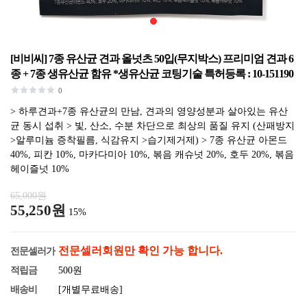
[비비씨] 7종 유산균 견과 올넛츠 50입(무지박스) 프리미엄 견과 6
종 + 7종 생유산균 함유 *생유산균 코팅기술 특허등록 : 10-151190
0
> 하루견과+7종 유산균의 만남, 견과의 영양성분과 살아있는 유산
균 동시 섭취 > 빛, 산소, 수분 차단으로 최상의 품질 유지 (산패방지
>알루미늄 증착필름, 식감유지 >습기제거제) > 7종 유산균 아몬드
40%, 피칸 10%, 마카다미아 10%, 볶음 캐슈넛 20%, 호두 20%, 볶음
헤이즐넛 10%
65,000원
55,250원
15%
전문셀러회원만 확인 가능 합니다.
전문셀러가
적립금
500원
배송비
[개별무료배송]