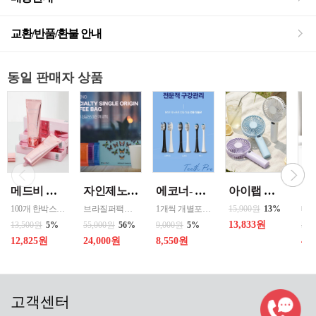
교환/반품/환불 안내
동일 판매자 상품
메드비 원더핏 비비 13호 50ml
자인제노 3종 21입 싱글 로스팅 커피백 13ml 고용량 1케이스 단위 판매
에코너- MS2 티스프로 음파 전동칫솔모 1입 단품 *3개 / 색상선택 화이트 블랙 선택
아이랩 클래식 LED 팬 2026년신형 3단계바람조절 LED 무선 테이블가능
100개 한박스 도매 상담환영 - 문의 쿠독 -
브라질퍼팩트내추럴커피 7개 에티오피아 게데브 워시드커피 7개 콜롬비아 슈가케인 7개
1개씩 개별포장되어있고 3개 단위로 판매중입니다
15,900원
13%
13,833원
13,500원
5%
55,000원
56%
9,000원
5%
50,
12,825원
24,000원
8,550원
40