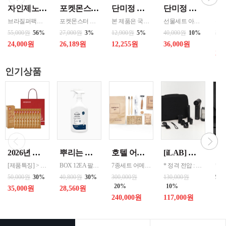
자인제노 3종 21입 싱글 로스팅 커피백 13ml 고용량 1케이스 단위 판매
포켓몬스터 컵떡볶이 115g 4가지맛 8통씩 한박스 발송
단미정 행복을 담은 떡국떡 500g 파우치 1팩 국산 3종류중 선택 1
단미정 국산 떡 6종 총 10개 개별포장 * 2세트
브라질퍼팩트내추럴커피 7개 에티오피아 게데브 워시드커피 7개 콜롬비아 슈가케인 7개
포켓몬스터 떡복이 캐릭터는 ‘포켓몬의 개성 + 떡볶이 맛’을 결합한 수집형·체험형 푸드 캐릭터로 어린이 + MZ세대를 동시에 겨냥한 친근·유쾌한 푸드 캐릭터 ◆ 기존 포켓몬의 외형 유지 → 피카츄, 파이리, 꼬부기 등 인지도가 높은 포켓몬 중심 ◆ 떡볶이 요소 결합 → 떡, 어묵, 소스, 컵·접시를 소품처럼 활용 / 빨간 소스
본 제품은 국내산 쌀을 사용하여 제조한 떡국으로,안정적인 품질 관리와 냉동 유통 기준을 준수하여 생산되고 있습니다. 천연분말로 든 재료
선물세트 아이스 냉동포장지원
55,000원
56%
27,000원
3%
12,900원
5%
40,000원
10%
360
43
24,000원
26,189원
12,255원
36,000원
20
인기상품
2026년 설명절 선물세트 [정관장] 홍삼기보데일리스틱 10ml*10포
뿌리는 락스세제(욕실용) 1,000ml 12개 한박스단위 판매
호텔 어메니티 여행용 세면도구 50세트 대박스로만 판매 친환경 트레블세트 해외여행준비물 여행세트 일회용세면도구 어메니티세트
[iLAB] 아이랩 윈드 블라스터 에어건 iLAB-WBT 140,000RPM > 새틴블랙 > 크림화이트 선택 1
[제품특징] > 120여 년 노하우로 재배된 6년근 홍과 제조기술로 추출 > 100% 계약재배를 통한 6년근 인삼 > 430여 가지의까다로운 품질 검사 > 액상형 농축액으로 음용이 쉬움 [제품성분] > 덱스트린, 정제수, 홍삼농축액(6년근, 고형분 64%, 홍삼성분 70mg/g 이상, 국산) 6.5%, 녹용추출액(뉴질랜드산), 식물혼합농축액(작약
BOX 12EA 팔레트 0.0123 원산지 한국 BARCODE 8809367760815
7종세트 어메니티 단체
* 정격 전압 : 5V 2A * 소비 전력 : 30W * 최대 출력 : 200W(max) * 배터리 용량 : 4,000mAh x 2 (병렬) * 사용 시간 : 최저속도 약 120분 / 최고속도 약 12분 * 완충 시간 : 약 3시간 * 풍속 : 최대 22m/s, 최소 6m/s * 모터 스피드 : 140,000 RPM * 흡입력 : 8000 Pa * 규격 :
99
50,000원
30%
40,800원
30%
300,000원
130,000원
20%
10%
35,000원
28,560원
240,000원
117,000원