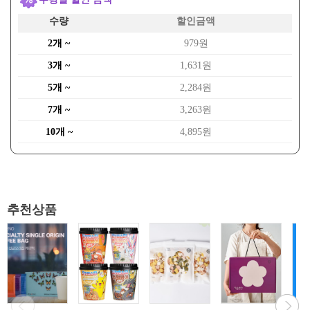
수량
할인금액
2개 ~
979원
3개 ~
1,631원
5개 ~
2,284원
7개 ~
3,263원
10개 ~
4,895원
추천상품