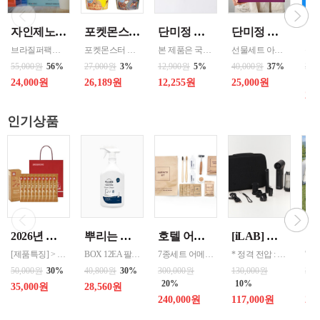
자인제노 3종 21입 싱글 로스팅 커피백 13ml 고용량 1케이스 단위 판매
포켓몬스터 컵떡볶이 115g 4가지맛 8통씩 한박스 발송
단미정 행복을 담은 떡국떡 500g 파우치 1팩 국산 3종류중 선택 1
단미정 국산 떡 6종 총 10개 개별포장 * 2세트
브라질퍼팩트내추럴커피 7개 에티오피아 게데브 워시드커피 7개 콜롬비아 슈가케인 7개
포켓몬스터 떡복이 캐릭터는 ‘포켓몬의 개성 + 떡볶이 맛’을 결합한 수집형·체험형 푸드 캐릭터로 어린이 + MZ세대를 동시에 겨냥한 친근·유쾌한 푸드 캐릭터 ◆ 기존 포켓몬의 외형 유지 → 피카츄, 파이리, 꼬부기 등 인지도가 높은 포켓몬 중심 ◆ 떡볶이 요소 결합 → 떡, 어묵, 소스, 컵·접시를 소품처럼 활용 / 빨간 소스
본 제품은 국내산 쌀을 사용하여 제조한 떡국으로,안정적인 품질 관리와 냉동 유통 기준을 준수하여 생산되고 있습니다. 천연분말로 든 재료
선물세트 아이스 냉동포장지원
55,000원
56%
27,000원
3%
12,900원
5%
40,000원
37%
360
43
24,000원
26,189원
12,255원
25,000원
20
인기상품
2026년 설명절 선물세트 [정관장] 홍삼기보데일리스틱 10ml*10포
뿌리는 락스세제(욕실용) 1,000ml 12개 한박스단위 판매
호텔 어메니티 여행용 세면도구 50세트 대박스로만 판매 친환경 트레블세트 해외여행준비물 여행세트 일회용세면도구 어메니티세트
[iLAB] 아이랩 윈드 블라스터 에어건 iLAB-WBT 140,000RPM > 새틴블랙 > 크림화이트 선택 1
[제품특징] > 120여 년 노하우로 재배된 6년근 홍과 제조기술로 추출 > 100% 계약재배를 통한 6년근 인삼 > 430여 가지의까다로운 품질 검사 > 액상형 농축액으로 음용이 쉬움 [제품성분] > 덱스트린, 정제수, 홍삼농축액(6년근, 고형분 64%, 홍삼성분 70mg/g 이상, 국산) 6.5%, 녹용추출액(뉴질랜드산), 식물혼합농축액(작약
BOX 12EA 팔레트 0.0123 원산지 한국 BARCODE 8809367760815
7종세트 어메니티 단체
* 정격 전압 : 5V 2A * 소비 전력 : 30W * 최대 출력 : 200W(max) * 배터리 용량 : 4,000mAh x 2 (병렬) * 사용 시간 : 최저속도 약 120분 / 최고속도 약 12분 * 완충 시간 : 약 3시간 * 풍속 : 최대 22m/s, 최소 6m/s * 모터 스피드 : 140,000 RPM * 흡입력 : 8000 Pa * 규격 :
50,000원
30%
40,800원
30%
300,000원
130,000원
300
20%
10%
10
35,000원
28,560원
240,000원
117,000원
27