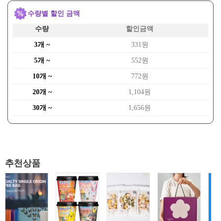
수량별 할인 금액
수량
할인금액
3개 ~
331원
5개 ~
552원
10개 ~
772원
20개 ~
1,104원
30개 ~
1,656원
추천상품