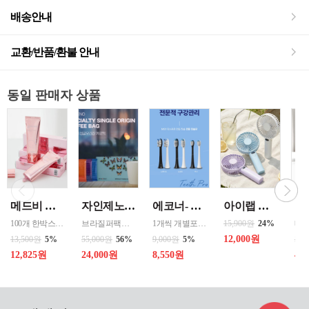
배송안내
교환/반품/환불 안내
동일 판매자 상품
메드비 원더핏 비비 13호 50ml
자인제노 3종 21입 싱글 로스팅 커피백 13ml 고용량 1케이스 단위 판매
에코너- MS2 티스프로 음파 전동칫솔모 1입 단품 *3개 / 색상선택 화이트 블랙 선택
아이랩 클래식 LED 팬 2026년신형 3단계바람조절 LED 무선 테이블가능
100개 한박스 도매 상담환영 - 문의 쿠독 -
브라질퍼팩트내추럴커피 7개 에티오피아 게데브 워시드커피 7개 콜롬비아 슈가케인 7개
1개씩 개별포장되어있고 3개 단위로 판매중입니다
15,900원
24%
12,000원
13,500원
5%
55,000원
56%
9,000원
5%
50,
12,825원
24,000원
8,550원
40