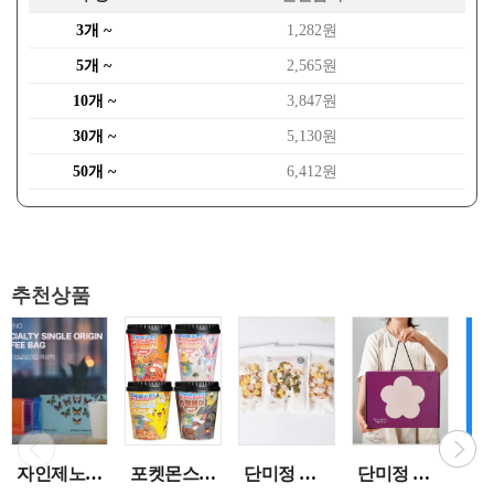
3개 ~
1,282원
5개 ~
2,565원
10개 ~
3,847원
30개 ~
5,130원
50개 ~
6,412원
추천상품
자인제노 3종 21입 싱글 로스팅 커피백 13ml 고용량 1케이스 단위 판매
포켓몬스터 컵떡볶이 115g 4가지맛 8통씩 한박스 발송
단미정 행복을 담은 떡국떡 500g 파우치 1팩 국산 3종류중 선택 1
단미정 국산 떡 6종 총 10개 개별포장 * 2세트