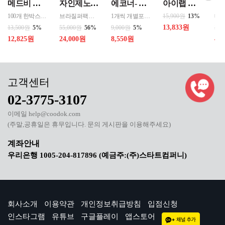
메드비 원더핏 비비 13호 50ml
자인제노 3종 21입 싱글 로스팅 커피백 13ml 고용량 1케이스 단위 판매
에코너- MS2 티스프로 음파 전동칫솔모 1입 단품 *3개 / 색상선택 화이트 블랙 선택
아이랩 클래식 LED 팬 2026년신형 3단계바람조절 LED 무선 테이블가능
100개 한박스 도매 상담환영 - 문의 쿠독 -
브라질퍼팩트내추럴커피 7개 에티오피아 게데브 워시드커피 7개 콜롬비아 슈가케인 7개
1개씩 개별포장되어있고 3개 단위로 판매중입니다
15,900원
13%
13,833원
13,500원
5%
55,000원
56%
9,000원
5%
50,
12,825원
24,000원
8,550원
40
02-3775-3107
이메일 help@coodok.com
(주말,공휴일은 휴무입니다. 문의 게시판을 이용해주세요)
우리은행 1005-204-817896 (예금주:(주)스타트컴퍼니)
회사소개
이용약관
개인정보취급방침
입점신청
인스타그램
유튜브
구글플레이
앱스토어