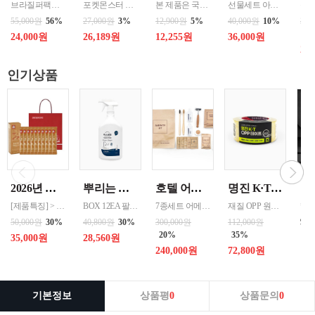
브라질퍼팩트내추럴커피 7개 에티오피아 게데브 워시드커피 7개 콜롬비아 슈가케인 7개
포켓몬스터 떡복이 캐릭터는 ‘포켓몬의 개성 + 떡볶이 맛’을 결합한 수집형·체험형 푸드 캐릭터로 어린이 + MZ세대를 동시에 겨냥한 친근·유쾌한 푸드 캐릭터 ◆ 기존 포켓몬의 외형 유지 → 피카츄, 파이리, 꼬부기 등 인지도가 높은 포켓몬 중심 ◆ 떡볶이 요소 결합 → 떡, 어묵, 소스, 컵·접시를 소품처럼 활용 / 빨간 소스
본 제품은 국내산 쌀을 사용하여 제조한 떡국으로,안정적인 품질 관리와 냉동 유통 기준을 준수하여 생산되고 있습니다. 천연분말로 든 재료
선물세트 아이스 냉동포장지원
55,000원
56%
27,000원
3%
12,900원
5%
40,000원
10%
360
43
24,000원
26,189원
12,255원
36,000원
20
인기상품
2026년 설명절 선물세트 [정관장] 홍삼기보데일리스틱 10ml*10포
뿌리는 락스세제(욕실용) 1,000ml 12개 한박스단위 판매
호텔 어메니티 여행용 세면도구 50세트 대박스로만 판매 친환경 트레블세트 해외여행준비물 여행세트 일회용세면도구 어메니티세트
명진 K·T OPP테이프 80M(투명) 48mmx80M 50개 한박스단위 판매
[제품특징] > 120여 년 노하우로 재배된 6년근 홍과 제조기술로 추출 > 100% 계약재배를 통한 6년근 인삼 > 430여 가지의까다로운 품질 검사 > 액상형 농축액으로 음용이 쉬움 [제품성분] > 덱스트린, 정제수, 홍삼농축액(6년근, 고형분 64%, 홍삼성분 70mg/g 이상, 국산) 6.5%, 녹용추출액(뉴질랜드산), 식물혼합농축액(작약
BOX 12EA 팔레트 0.0123 원산지 한국 BARCODE 8809367760815
7종세트 어메니티 단체
재질 OPP 원산지 한국 BARCODE 8809357185789
99
50,000원
30%
40,800원
30%
300,000원
112,000원
20%
35%
35,000원
28,560원
240,000원
72,800원
기본정보
상품평
0
상품문의
0