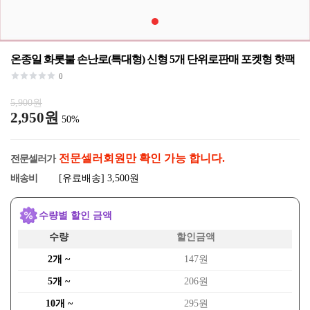
온종일 화롯불 손난로(특대형) 신형 5개 단위로판매 포켓형 핫팩
0
5,900원
2,950원
50%
전문셀러회원만 확인 가능 합니다.
전문셀러가
배송비
[유료배송] 3,500원
수량별 할인 금액
수량
할인금액
2개 ~
147원
5개 ~
206원
10개 ~
295원