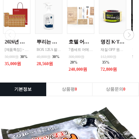
2026년 설명절 선물세트 [정관장] 홍삼기보데일리스틱 10ml*10포
뿌리는 락스세제(욕실용) 1,000ml 12개 한박스단위 판매
호텔 어메니티 여행용 세면도구 50세트 대박스로만 판매 친환경 트레블세트 해외여행준비물 여행세트 일회용세면도구 어메니티세트
명진 K·T OPP테이프 80M(투명) 48mmx80M 50개 한박스단위 판매
[제품특징] > 120여 년 노하우로 재배된 6년근 홍과 제조기술로 추출 > 100% 계약재배를 통한 6년근 인삼 > 430여 가지의까다로운 품질 검사 > 액상형 농축액으로 음용이 쉬움 [제품성분] > 덱스트린, 정제수, 홍삼농축액(6년근, 고형분 64%, 홍삼성분 70mg/g 이상, 국산) 6.5%, 녹용추출액(뉴질랜드산), 식물혼합농축액(작약
BOX 12EA 팔레트 0.0123 원산지 한국 BARCODE 8809367760815
7종세트 어메니티 단체
재질 OPP 원산지 한국 BARCODE 8809357185789
99
50,000원
30%
40,800원
30%
300,000원
112,000원
20%
35%
35,000원
28,560원
240,000원
72,800원
기본정보
상품평
0
상품문의
0