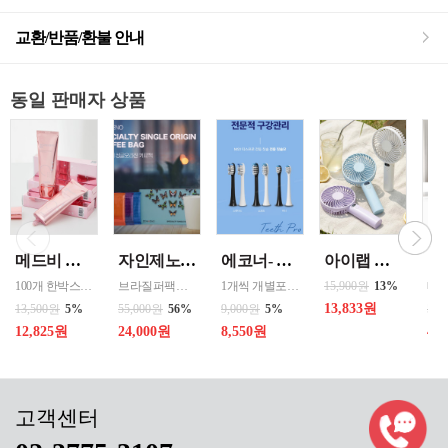
교환/반품/환불 안내
동일 판매자 상품
메드비 원더핏 비비 13호 50ml
자인제노 3종 21입 싱글 로스팅 커피백 13ml 고용량 1케이스 단위 판매
에코너- MS2 티스프로 음파 전동칫솔모 1입 단품 *3개 / 색상선택 화이트 블랙 선택
아이랩 클래식 LED 팬 2026년신형 3단계바람조절 LED 무선 테이블가능
100개 한박스 도매 상담환영 - 문의 쿠독 -
브라질퍼팩트내추럴커피 7개 에티오피아 게데브 워시드커피 7개 콜롬비아 슈가케인 7개
1개씩 개별포장되어있고 3개 단위로 판매중입니다
15,900원
13%
13,833원
13,500원
5%
55,000원
56%
9,000원
5%
50,
12,825원
24,000원
8,550원
40