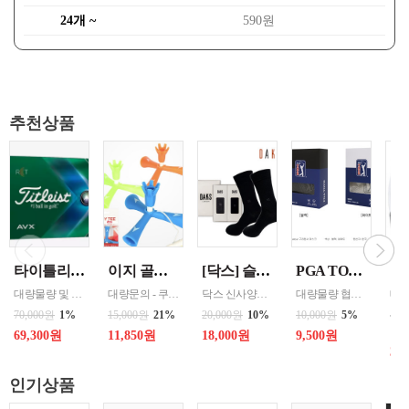
24개 ~
590원
추천상품
타이틀리스트 AVX (12구) 3피스 화이트 제조국 미국(골프공) 수량증가시 할인
이지 골프티 EASY TEE (높이조절형) 색상선택 핑크/그린/블루/오렌지 1
[닥스] 슬립라인 신사양말 2족 세트
PGA TOUR 스포츠 마스크 (구리원사) 화이트,블랙 선택 1 원산지 한국
대량물량 및 인쇄 협의 - 문의 쿠독 - * 압도적인 비거리와 최적의 탄도의 볼 비행 * 매우 낮은 롱게임 스핀량 * 매우 부드러운 타구감 * 프리미엄 스코어링 컨트롤
대량문의 - 쿠독 - '- 티 전체길이 기준 최소 40mm~최대 50mm높이조절가능 - 땅에 꽂는 보조티가 달려있어 분실위험이 적음 - 골프티 면에 자석이 삽입되어 금속에 쉽게 탈부착 가능
닥스 신사양말은 가볍고 부드러운 착용감과 우수한 땀 흡수력, 뛰어난 증발성으로 시원하고 건조한 감촉을 주어 착용감의 만족도를 더 높인 고급 양말입니다.
대량물량 협의 - 쿠독 - 큐프러스 구리원사 소재로 신축성이 뛰어나 들뜸없이 얼굴에 완벽하게 밀착 되어 자외선으로 부터 피부를 보호합니다. 전용케이스 규격 : 9*13*3CM
70,000원
1%
15,000원
21%
20,000원
10%
10,000원
5%
400
24
69,300원
11,850원
18,000원
9,500원
30
인기상품