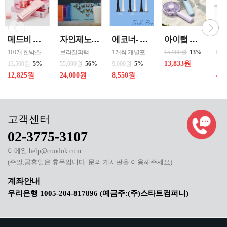
메드비 원더핏 비비 13호 50ml
자인제노 3종 21입 싱글 로스팅 커피백 13ml 고용량 1케이스 단위 판매
에코너- MS2 티스프로 음파 전동칫솔모 1입 단품 *3개 / 색상선택 화이트 블랙 선택
아이랩 클래식 LED 팬 2026년신형 3단계바람조절 LED 무선 테이블가능
100개 한박스 도매 상담환영 - 문의 쿠독 -
브라질퍼팩트내추럴커피 7개 에티오피아 게데브 워시드커피 7개 콜롬비아 슈가케인 7개
1개씩 개별포장되어있고 3개 단위로 판매중입니다
15,900원
13%
13,833원
13,500원
5%
55,000원
56%
9,000원
5%
50,
12,825원
24,000원
8,550원
40
02-3775-3107
이메일 help@coodok.com
(주말,공휴일은 휴무입니다. 문의 게시판을 이용해주세요)
우리은행 1005-204-817896 (예금주:(주)스타트컴퍼니)