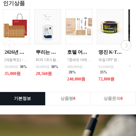
인기상품
2026년 설명절 선물세트 [정관장] 홍삼기보데일리스틱 10ml*10포
뿌리는 락스세제(욕실용) 1,000ml 12개 한박스단위 판매
호텔 어메니티 여행용 세면도구 50세트 대박스로만 판매 친환경 트레블세트 해외여행준비물 여행세트 일회용세면도구 어메니티세트
명진 K·T OPP테이프 80M(투명) 48mmx80M 50개 한박스단위 판매
[제품특징] > 120여 년 노하우로 재배된 6년근 홍과 제조기술로 추출 > 100% 계약재배를 통한 6년근 인삼 > 430여 가지의까다로운 품질 검사 > 액상형 농축액으로 음용이 쉬움 [제품성분] > 덱스트린, 정제수, 홍삼농축액(6년근, 고형분 64%, 홍삼성분 70mg/g 이상, 국산) 6.5%, 녹용추출액(뉴질랜드산), 식물혼합농축액(작약
BOX 12EA 팔레트 0.0123 원산지 한국 BARCODE 8809367760815
7종세트 어메니티 단체
재질 OPP 원산지 한국 BARCODE 8809357185789
99
50,000원
30%
40,800원
30%
300,000원
112,000원
20%
35%
35,000원
28,560원
240,000원
72,800원
기본정보
상품평
0
상품문의
0