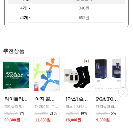
4개 ~
346원
24개 ~
693원
추천상품
타이틀리스트 AVX (12구) 3피스 화이트 제조국 미국(골프공) 수량증가시 할인
이지 골프티 EASY TEE (높이조절형) 색상선택 핑크/그린/블루/오렌지 1
[닥스] 슬립라인 신사양말 2족 세트
PGA TOUR 스포츠 마스크 (구리원사) 화이트,블랙 선택 1 원산지 한국
대량물량 및 인쇄 협의 - 문의 쿠독 - * 압도적인 비거리와 최적의 탄도의 볼 비행 * 매우 낮은 롱게임 스핀량 * 매우 부드러운 타구감 * 프리미엄 스코어링 컨트롤
대량문의 - 쿠독 - '- 티 전체길이 기준 최소 40mm~최대 50mm높이조절가능 - 땅에 꽂는 보조티가 달려있어 분실위험이 적음 - 골프티 면에 자석이 삽입되어 금속에 쉽게 탈부착 가능
닥스 신사양말은 가볍고 부드러운 착용감과 우수한 땀 흡수력, 뛰어난 증발성으로 시원하고 건조한 감촉을 주어 착용감의 만족도를 더 높인 고급 양말입니다.
대량물량 협의 - 쿠독 - 큐프러스 구리원사 소재로 신축성이 뛰어나 들뜸없이 얼굴에 완벽하게 밀착 되어 자외선으로 부터 피부를 보호합니다. 전용케이스 규격 : 9*13*3CM
70,000원
1%
15,000원
21%
20,000원
10%
10,000원
5%
400
24
69,300원
11,850원
18,000원
9,500원
30