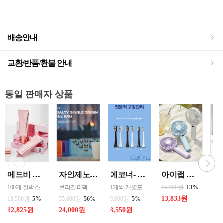
배송안내
교환/반품/환불 안내
동일 판매자 상품
메드비 원더핏 비비 13호 50ml
자인제노 3종 21입 싱글 로스팅 커피백 13ml 고용량 1케이스 단위 판매
에코너- MS2 티스프로 음파 전동칫솔모 1입 단품 *3개 / 색상선택 화이트 블랙 선택
아이랩 클래식 LED 팬 2026년신형 3단계바람조절 LED 무선 테이블가능
100개 한박스 도매 상담환영 - 문의 쿠독 -
브라질퍼팩트내추럴커피 7개 에티오피아 게데브 워시드커피 7개 콜롬비아 슈가케인 7개
1개씩 개별포장되어있고 3개 단위로 판매중입니다
15,900원
13%
13,833원
13,500원
5%
55,000원
56%
9,000원
5%
50,
12,825원
24,000원
8,550원
40