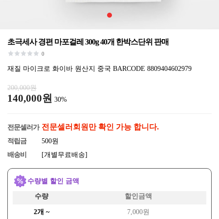
초극세사 경편 마포걸레 300g 40개 한박스단위 판매
0
재질 마이크로 화이바 원산지 중국 BARCODE 8809404602979
200,000원
140,000원
30%
전문셀러회원만 확인 가능 합니다.
전문셀러가
적립금
500원
배송비
[개별무료배송]
수량별 할인 금액
수량
할인금액
2개 ~
7,000원