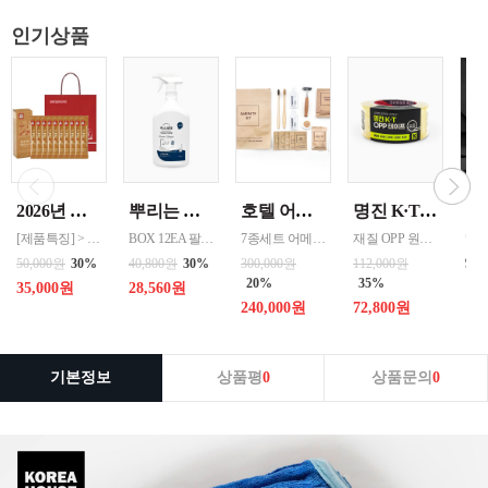
인기상품
2026년 설명절 선물세트 [정관장] 홍삼기보데일리스틱 10ml*10포
뿌리는 락스세제(욕실용) 1,000ml 12개 한박스단위 판매
호텔 어메니티 여행용 세면도구 50세트 대박스로만 판매 친환경 트레블세트 해외여행준비물 여행세트 일회용세면도구 어메니티세트
명진 K·T OPP테이프 80M(투명) 48mmx80M 50개 한박스단위 판매
[제품특징] > 120여 년 노하우로 재배된 6년근 홍과 제조기술로 추출 > 100% 계약재배를 통한 6년근 인삼 > 430여 가지의까다로운 품질 검사 > 액상형 농축액으로 음용이 쉬움 [제품성분] > 덱스트린, 정제수, 홍삼농축액(6년근, 고형분 64%, 홍삼성분 70mg/g 이상, 국산) 6.5%, 녹용추출액(뉴질랜드산), 식물혼합농축액(작약
BOX 12EA 팔레트 0.0123 원산지 한국 BARCODE 8809367760815
7종세트 어메니티 단체
재질 OPP 원산지 한국 BARCODE 8809357185789
99
50,000원
30%
40,800원
30%
300,000원
112,000원
20%
35%
35,000원
28,560원
240,000원
72,800원
기본정보
상품평
0
상품문의
0