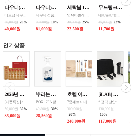
다우니)세탁세제 1.8리터 리필 _{3입 한박스단위판매 } 인도어 드라이(실내건조) / 썬라이즈 프레시 / 미스티크 / 가든볼륨
다우니)섬유유연제 3리터 프레쉬 리필 _{ 4입 한박스단위 판매 } 선라이즈 / 프레쉬 브리즈 / 미스티크
세탁볼 1개 500회 1년사용 살균 세정 탈취작용 중금속 및 스케일 방지 색상랜덤
무드링크 코코미니 스텐텀블러 200ml / 색상선택 화이트 , 핑크 , 민트 / MDK-COCO
베트남 다우니 공장 병행수입상품입니다
다우니 정품으로 병행수입 할인상품
영유아빨래 반려동물옷 세탁 아토피 피부 민감 예민시 호흡기예민할 시 세제없이 빨래
대량물량 협의 - 파우치, 가방 구석에 쏙 들어가는 미니멀한 크기로 언제나 휴대하기 편리. - 한 번에 깔끔하게 마실 수 있는 적당한 소용량으로 설계. - 식약청 정식 허가를 받은 316 스테인레스 스틸 소재로 위생적이고 안전함. - 진공 보온 공법으로 보온과 보냉 효과가 뛰어남.
50,000원
20%
90,000원
10%
30,000원
25%
15,000원
22%
28,
40,000원
81,000원
22,500원
11,700원
18
인기상품
2026년 설명절 선물세트 [정관장] 홍삼기보데일리스틱 10ml*10포
뿌리는 락스세제(욕실용) 1,000ml 12개 한박스단위 판매
호텔 어메니티 여행용 세면도구 50세트 대박스로만 판매 친환경 트레블세트 해외여행준비물 여행세트 일회용세면도구 어메니티세트
[iLAB] 아이랩 윈드 블라스터 에어건 iLAB-WBT 140,000RPM > 새틴블랙 > 크림화이트 선택 1
[제품특징] > 120여 년 노하우로 재배된 6년근 홍과 제조기술로 추출 > 100% 계약재배를 통한 6년근 인삼 > 430여 가지의까다로운 품질 검사 > 액상형 농축액으로 음용이 쉬움 [제품성분] > 덱스트린, 정제수, 홍삼농축액(6년근, 고형분 64%, 홍삼성분 70mg/g 이상, 국산) 6.5%, 녹용추출액(뉴질랜드산), 식물혼합농축액(작약
BOX 12EA 팔레트 0.0123 원산지 한국 BARCODE 8809367760815
7종세트 어메니티 단체
* 정격 전압 : 5V 2A * 소비 전력 : 30W * 최대 출력 : 200W(max) * 배터리 용량 : 4,000mAh x 2 (병렬) * 사용 시간 : 최저속도 약 120분 / 최고속도 약 12분 * 완충 시간 : 약 3시간 * 풍속 : 최대 22m/s, 최소 6m/s * 모터 스피드 : 140,000 RPM * 흡입력 : 8000 Pa * 규격 :
50,000원
30%
40,800원
30%
300,000원
130,000원
300
20%
10%
10
35,000원
28,560원
240,000원
117,000원
27