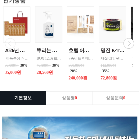
인기상품
2026년 설명절 선물세트 [정관장] 홍삼기보데일리스틱 10ml*10포
뿌리는 락스세제(욕실용) 1,000ml 12개 한박스단위 판매
호텔 어메니티 여행용 세면도구 50세트 대박스로만 판매 친환경 트레블세트 해외여행준비물 여행세트 일회용세면도구 어메니티세트
명진 K·T OPP테이프 80M(투명) 48mmx80M 50개 한박스단위 판매
[제품특징] > 120여 년 노하우로 재배된 6년근 홍과 제조기술로 추출 > 100% 계약재배를 통한 6년근 인삼 > 430여 가지의까다로운 품질 검사 > 액상형 농축액으로 음용이 쉬움 [제품성분] > 덱스트린, 정제수, 홍삼농축액(6년근, 고형분 64%, 홍삼성분 70mg/g 이상, 국산) 6.5%, 녹용추출액(뉴질랜드산), 식물혼합농축액(작약
BOX 12EA 팔레트 0.0123 원산지 한국 BARCODE 8809367760815
7종세트 어메니티 단체
재질 OPP 원산지 한국 BARCODE 8809357185789
99
50,000원
30%
40,800원
30%
300,000원
112,000원
20%
35%
35,000원
28,560원
240,000원
72,800원
기본정보
상품평
0
상품문의
0