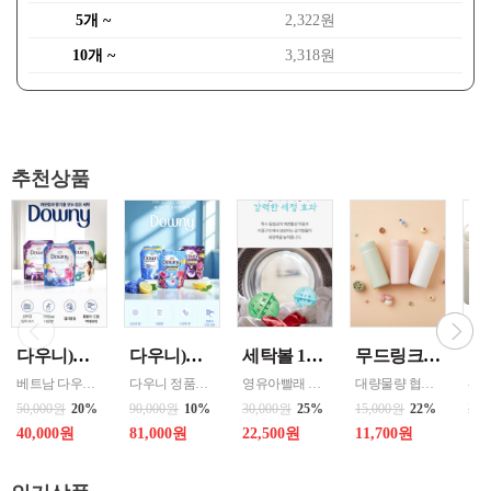
5개 ~
2,322원
10개 ~
3,318원
추천상품
다우니)세탁세제 1.8리터 리필 _{3입 한박스단위판매 } 인도어 드라이(실내건조) / 썬라이즈 프레시 / 미스티크 / 가든볼륨
다우니)섬유유연제 3리터 프레쉬 리필 _{ 4입 한박스단위 판매 } 선라이즈 / 프레쉬 브리즈 / 미스티크
세탁볼 1개 500회 1년사용 살균 세정 탈취작용 중금속 및 스케일 방지 색상랜덤
무드링크 코코미니 스텐텀블러 200ml / 색상선택 화이트 , 핑크 , 민트 / MDK-COCO
베트남 다우니 공장 병행수입상품입니다
다우니 정품으로 병행수입 할인상품
영유아빨래 반려동물옷 세탁 아토피 피부 민감 예민시 호흡기예민할 시 세제없이 빨래
대량물량 협의 - 파우치, 가방 구석에 쏙 들어가는 미니멀한 크기로 언제나 휴대하기 편리. - 한 번에 깔끔하게 마실 수 있는 적당한 소용량으로 설계. - 식약청 정식 허가를 받은 316 스테인레스 스틸 소재로 위생적이고 안전함. - 진공 보온 공법으로 보온과 보냉 효과가 뛰어남.
50,000원
20%
90,000원
10%
30,000원
25%
15,000원
22%
28,
40,000원
81,000원
22,500원
11,700원
18