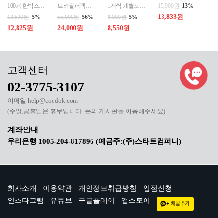
100개 한박스 도매 상담환영 - 문의 쿠독 -
브라질퍼팩트내추럴커피 7개 에티오피아 게데브 워시드커피 7개 콜롬비아 슈가케인 7개
1개씩 개별포장되어있고 3개 단위로 판매중입니다
15,900원
13%
13,833원
13,500원
5%
55,000원
56%
9,000원
5%
50,
12,825원
24,000원
8,550원
40
02-3775-3107
이메일 help@coodok.com
(주말,공휴일은 휴무입니다. 문의 게시판을 이용해주세요)
우리은행 1005-204-817896 (예금주:(주)스타트컴퍼니)
회사소개
이용약관
개인정보취급방침
입점신청
인스타그램
유튜브
구글플레이
앱스토어