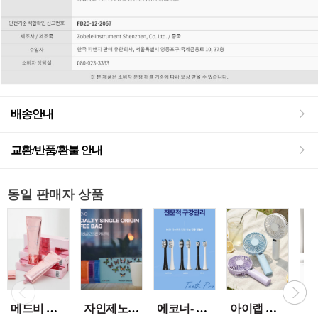
배송안내
교환/반품/환불 안내
동일 판매자 상품
메드비 원더핏 비비 13호 50ml
자인제노 3종 21입 싱글 로스팅 커피백 13ml 고용량 1케이스 단위 판매
에코너- MS2 티스프로 음파 전동칫솔모 1입 단품 *3개 / 색상선택 화이트 블랙 선택
아이랩 클래식 LED 팬 2026년신형 3단계바람조절 LED 무선 테이블가능