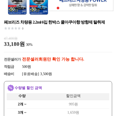
페브리즈 차량용 2.2ml 6입 한박스 쿨아쿠아향 방향제 탈취제
0
47,400원
33,180원
30%
전문셀러회원만 확인 가능 합니다.
전문셀러가
적립금
500원
배송비
[유료배송] 3,500원
수량별 할인 금액
수량
할인금액
2개 ~
995원
3개 ~
1,659원