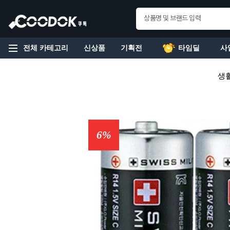
전체 카테고리
신상품
기획전
타임딜
사
생
6%