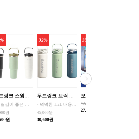
0%
32%
35%
35%
무드링크 스윙핸들 이중진공 텀블러 900m / 색상선택 화이트, 블랙, 올리브 / 1,000개 이상 사전협의
무드링크 브릭 스텐텀블러 1.2L 색상선택 / 크림, 올리브 , 블루그린 1,000개 이상 사전협의
오랄비 칫솔 스테이지스1단계 , 2단계 , 3단계, 4단계 선택 {12개씩 한케이스단위 판매} 치솔 유아 어린이
43,000원
133,00
- 그립감이 좋은 손잡이가 있어서 이동이 편리하고 디자인적인 요소도 강조하여 제작함 - 900ml의 대용량으로 일상에서는 물론 야외활동 등에도 사용하기 편리함 - 9cm의 넓고 매끄러운 주입구로 얼음을 담기 편하고 세척하기 편리함 - 식약청 정식 허가를 받은 304스테인레스 스틸 소재로 위생적이고 안전함 - 이중구조로 제작되어 보온과 보냉이 뛰어남 - 자체
- 넉넉한 1.2L 대용량으로 하루 종일 물을 추가로 보충하지 않고 사용 - 튼튼한 손잡이로 야외에서 휴대 · 이동이 편리함 - 원터치 오픈 & 잠금 장치로 안전하고 간편한 사용 - 고급 주방제품에 사용하는 316스테인레스 스틸로 위생적이고 안전함 - 직접 마시거나 빨대를 꽂아 사용할 수도 있는 편리한 멀티스트로 음용구 - 여러 겹의 다중 설계로 텀블러
27,950원
86,450
,000원
45,000원
,500원
30,600원