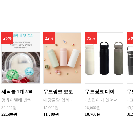
25%
22%
33%
3
세탁볼 1개 500회 1년사용 살균 세정 탈취작용 중금속 및 스케일 방지 색상랜덤
무드링크 코코미니 스텐텀블러 200ml / 색상선택 화이트 , 핑크 , 민트 / MDK-COCO
무드링크 데이오프 진공텀블러 500ml / 색상 선택 화이트 , 블랙 , 카키 / 1,000개이상 사전협의
영유아빨래 반려동물옷 세탁 아토피 피부 민감 예민시 호흡기예민할 시 세제없이 빨래
대량물량 협의 - 파우치, 가방 구석에 쏙 들어가는 미니멀한 크기로 언제나 휴대하기 편리. - 한 번에 깔끔하게 마실 수 있는 적당한 소용량으로 설계. - 식약청 정식 허가를 받은 316 스테인레스 스틸 소재로 위생적이고 안전함. - 진공 보온 공법으로 보온과 보냉 효과가 뛰어남.
- 손잡이가 있어서 이동이 편리하고 뚜껑을 여닫기가 편리함 - 매끄러운 컵홀더로 안전하게 음료를 마시기 좋고 관리와 세척이 간편함 - 식약청 정식 허가를 받은 304스테인레스 스틸 소재로 위생적이고 안전함 - 진공보온공법으로 제작되어 보온과 보냉이 뛰어남 - 초경량으로 가볍게 휴대가 편리함 - 바닥에 미끄럼방지 처리를 하여 안전하게 사용가능 - 사이즈 6
30,000원
15,000원
28,000원
45
22,500원
11,700원
18,760원
31