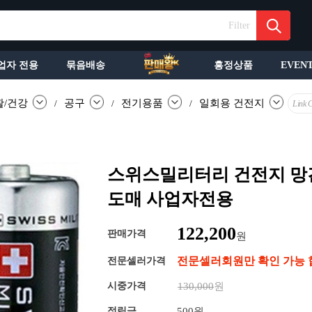
Filter
업자 전용
묶음배송
흥정상품
EVEN
활/건강
공구
전기용품
일회용 건전지
/
/
/
Link 
스위스밀리터리 건전지 망간 
도매 사업자전용
122,200
판매가격
원
전문셀러회원만 확인 가능 
전문셀러가격
시중가격
130,000
원
적립금
500원