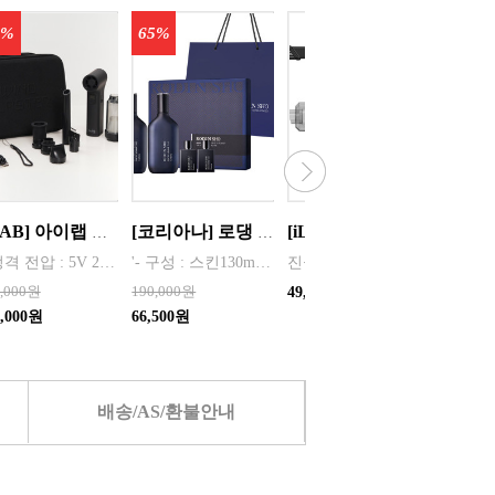
0%
65%
30%
[iLAB] 아이랩 윈드 블라스터 에어건 iLAB-WBT 140,000RPM > 새틴블랙 > 크림화이트 선택 1
[코리아나] 로댕 쇼 젠틀 옴므 탑 솔루션 세트(쇼핑백포함) 화장품 남성
[iLAB] 아이랩 2in1 무선청소기 / iR1-PWVC
* 정격 전압 : 5V 2A * 소비 전력 : 30W * 최대 출력 : 200W(max) * 배터리 용량 : 4,000mAh x 2 (병렬) * 사용 시간 : 최저속도 약 120분 / 최고속도 약 12분 * 완충 시간 : 약 3시간 * 풍속 : 최대 22m/s, 최소 6m/s * 모터 스피드 : 140,000 RPM * 흡입력 : 8000 Pa * 규격 :
'- 구성 : 스킨130ml, 증정용스킨 35ml, 로션130ml, 증정용로션30ml, 쇼핑백
진공 청소와 에어 건 두 가지 기능을 동시 사용
0,000원
190,000원
40,000
49,000원
7,000원
66,500원
32,000
배송/AS/환불안내