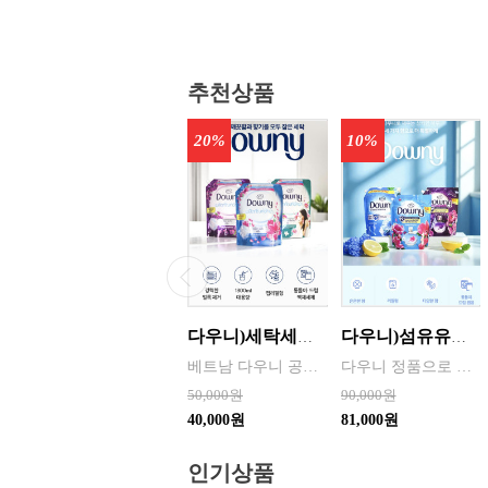
추천상품
20%
10%
다우니)세탁세제 1.8리터 리필 _{3입 한박스단위판매 } 인도어 드라이(실내건조) / 썬라이즈 프레시 / 미스티크 / 가든볼륨
다우니)섬유유연제 3리터 프레쉬 리필 _{ 4입 한박스단위 판매 } 선라이즈 / 프레쉬 브리즈 / 미스티크
베트남 다우니 공장 병행수입상품입니다
다우니 정품으로 병행수입 할인상품
50,000원
90,000원
40,000원
81,000원
인기상품