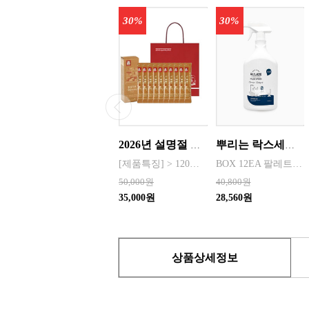
30%
30%
2026년 설명절 선물세트 [정관장] 홍삼기보데일리스틱 10ml*10포
뿌리는 락스세제(욕실용) 1,000ml 12개 한박스단위 판매
[제품특징] > 120여 년 노하우로 재배된 6년근 홍과 제조기술로 추출 > 100% 계약재배를 통한 6년근 인삼 > 430여 가지의까다로운 품질 검사 > 액상형 농축액으로 음용이 쉬움 [제품성분] > 덱스트린, 정제수, 홍삼농축액(6년근, 고형분 64%, 홍삼성분 70mg/g 이상, 국산) 6.5%, 녹용추출액(뉴질랜드산), 식물혼합농축액(작약
BOX 12EA 팔레트 0.0123 원산지 한국 BARCODE 8809367760815
50,000원
40,800원
35,000원
28,560원
상품상세정보