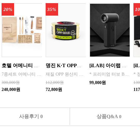
20%
35%
1
호텔 어메니티 여행용 세면도구 50세트 대박스로만 판매 친환경 트레블세트 해외여행준비물 여행세트 일회용세면도구 어메니티세트
명진 K·T OPP테이프 80M(투명) 48mmx80M 50개 한박스단위 판매
[iLAB] 아이랩 윈드스톰 에어건 청소기 130,000RPM / iLAB-WST
7종세트 어메니티 단체
재질 OPP 원산지 한국 BARCODE 8809357185789
* 프리미엄 터보 BLDC 모터 탑재 * 130,000RPM 초고속 회전
300,000원
112,000원
13
99,000원
240,000원
72,800원
11
사용후기 0
상품Q&A
0