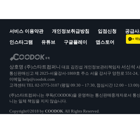
서비스 이용약관
개인정보취급방침
입점신청
공급사
인스타그램
유튜브
구글플레이
앱스토어
상호명 (주)스타트컴퍼니
서신석
대표 김진섭 개인정보관리책임자
사
통신판매신고 제 2025-서울강서-1869호 주소 서울 강서구 양천로 551-24,
이메일 help@coodok.com
고객센터 TEL 02-3775-3107 (평일 09:30 ~ 17:30, 점심시간 12:00 ~ 13:
(주)스타트컴퍼니는 쿠독(COODOK)을 운영하는 통신판매중개자로서 통
니는 일체 책임을 지지 않습니다.
Copyright©2018 by
COODOK
. All Rights Reserved.