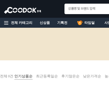
전체 카테고리
신상품
기획전
타임딜
사
전체 0건
인기상품순
최근등록일순
후기많은순
낮은가격순
높