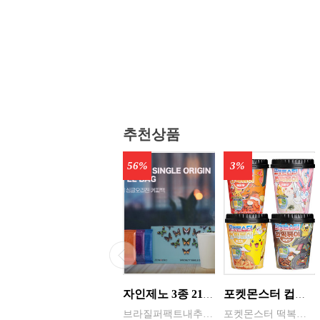
추천상품
56%
3%
자인제노 3종 21입 싱글 로스팅 커피백 13ml 고용량 1케이스 단위 판매
포켓몬스터 컵떡볶이 115g 4가지맛 8통씩 한박스 발송
브라질퍼팩트내추럴커피 7개 에티오피아 게데브 워시드커피 7개 콜롬비아 슈가케인 7개
포켓몬스터 떡복이 캐릭터는 ‘포켓몬의 개성 + 떡볶이 맛’을 결합한 수집형·체험형 푸드 캐릭터로 어린이 + MZ세대를 동시에 겨냥한 친근·유쾌한 푸드 캐릭터 ◆ 기존 포켓몬의 외형 유지 → 피카츄, 파이리, 꼬부기 등 인지도가 높은 포켓몬 중심 ◆ 떡볶이 요소 결합 → 떡, 어묵, 소스, 컵·접시를 소품처럼 활용 / 빨간 소스