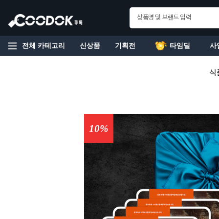
전체 카테고리
신상품
기획전
타임딜
사
식
10%