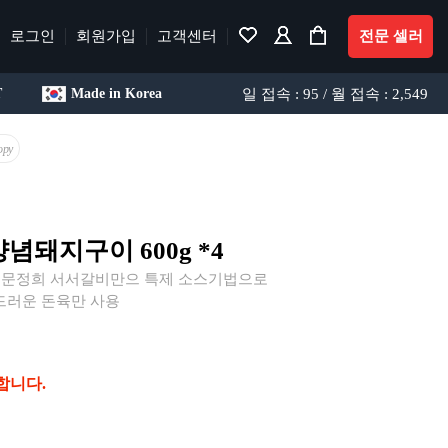
로그인
회원가입
고객센터
전문 셀러
일 접속 : 95 / 월 접속 : 2,549
T
Made in Korea
opy
념돼지구이 600g *4
생 문정희 서서갈비만으 특제 소스기법으로
드러운 돈육만 사용
합니다.