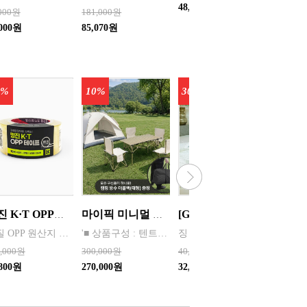
48,000원
,000원
181,000원
67,000
,000원
85,070원
38,860
5%
10%
30%
명진 K·T OPP테이프 80M(투명) 48mmx80M 50개 한박스단위 판매
마이픽 미니멀 피크닉 와이드 세트 (텐트, 와이드 롤테이블, 중형 의자 4개, 대형 캠핑 방수 더블백)
[Guy Laroche] 기라로쉬 여름 홑이불 (160*200) 싱글 / 디자인 크림, 테라피 큐브
재질 OPP 원산지 한국 BARCODE 8809357185789
'■ 상품구성 : 텐트 1P, 와이드 롤테이블 1P, 의자(중형) 4P, 캠핑 방수 더블백(대형) 1개 -배송비 7,000/ 변심반품비 7,000+5,000(박스갈이 및 재포장 작업비용)
징 - 무게는 가볍고 올록볼록 공기층이 형성되어 바람이 잘 통하여 시원합니다. 한여름 또는 간절기 시즌용 계절에 애용 가능합니다. - 겉감은 엠보싱 처리하여 세탁후에도 건조가 빠르며,가볍고 실용적이라 남녀노소 부담없이 사용할수 있는 제품입니다. - 특히, 겉감의 엠보처리는 기존의 나염방식이 아닌 실을 삽입하는 방식으로 짜여
2,000원
300,000원
40,000원
79,000
,800원
270,000원
32,000원