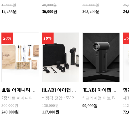
12,900원
40,000원
360,000원
25
12,255원
36,000원
205,200원
24
20%
10%
3
호텔 어메니티 여행용 세면도구 50세트 대박스로만 판매 친환경 트레블세트 해외여행준비물 여행세트 일회용세면도구 어메니티세트
[iLAB] 아이랩 윈드 블라스터 에어건 iLAB-WBT 140,000RPM > 새틴블랙 > 크림화이트 선택 1
[iLAB] 아이랩 윈드스톰 에어건 청소기 130,000RPM / iLAB-WST
7종세트 어메니티 단체
* 정격 전압 : 5V 2A * 소비 전력 : 30W * 최대 출력 : 200W(max) * 배터리 용량 : 4,000mAh x 2 (병렬) * 사용 시간 : 최저속도 약 120분 / 최고속도 약 12분 * 완충 시간 : 약 3시간 * 풍속 : 최대 22m/s, 최소 6m/s * 모터 스피드 : 140,000 RPM * 흡입력 : 8000 Pa * 규격 :
* 프리미엄 터보 BLDC 모터 탑재 * 130,000RPM 초고속 회전
300,000원
130,000원
11
99,000원
240,000원
117,000원
72