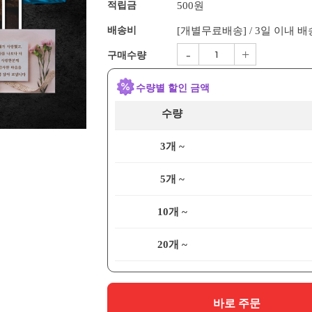
적립금
500원
배송비
[개별무료배송] / 3일 이내 
-
+
구매수량
수량별 할인 금액
수량
3개 ~
5개 ~
10개 ~
20개 ~
바로 주문