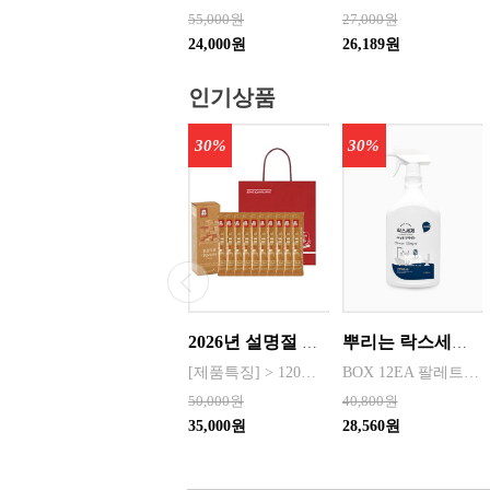
55,000원
27,000원
24,000원
26,189원
인기상품
30%
30%
2026년 설명절 선물세트 [정관장] 홍삼기보데일리스틱 10ml*10포
뿌리는 락스세제(욕실용) 1,000ml 12개 한박스단위 판매
[제품특징] > 120여 년 노하우로 재배된 6년근 홍과 제조기술로 추출 > 100% 계약재배를 통한 6년근 인삼 > 430여 가지의까다로운 품질 검사 > 액상형 농축액으로 음용이 쉬움 [제품성분] > 덱스트린, 정제수, 홍삼농축액(6년근, 고형분 64%, 홍삼성분 70mg/g 이상, 국산) 6.5%, 녹용추출액(뉴질랜드산), 식물혼합농축액(작약
BOX 12EA 팔레트 0.0123 원산지 한국 BARCODE 8809367760815
50,000원
40,800원
35,000원
28,560원