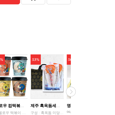
6%
53%
50%
42%
멜로우 컵떡볶이 115g - 래리매운 / 루리짜장 / 민트크림 / 옐리치즈 맛별 8개씩 포장
제주 흑옥돔세트 900g
명품 명란세트 500g
96,000원
1. 멜로우 떡볶이 캐릭터는 “맵지만 마음은 멜로우한 떡볶이”를 시각화한 브랜드 얼굴 ◆ 부드럽고 편안한 감성을 시각적으로 표현한 힐링형 마스코트 ◆ 둥글고 말랑한 실루엣 → 떡볶이의 ‘쫀득함·말랑함’을 캐릭터 형태로 표현 ◆ 단순한 얼굴 (점눈 + 작은 입) → 누구나 부담 없이 느끼는 귀여운 감성/친근함(MZ세대,SNS친화) ◆ 파스텔·뉴트럴 톤 색감
구성 : 혹옥돔 미당 300g 내외/3미/ 총 900g 내외