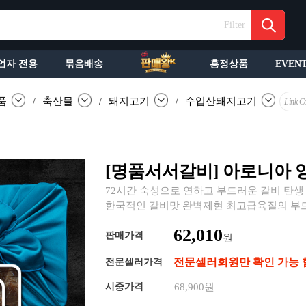
Filter
업자 전용
묶음배송
흥정상품
EVEN
품
축산물
돼지고기
수입산돼지고기
/
/
/
Link C
[명품서서갈비] 아로니아 양
72시간 숙성으로 연하고 부드러운 갈비 탄
한국적인 갈비맛 완벽제현 최고급육질의 부
62,010
판매가격
원
전문셀러회원만 확인 가능 
전문셀러가격
시중가격
68,900
원