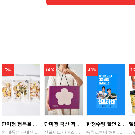
5%
10%
43%
3
단미정 행복을 담은 떡국떡 500g 파우치 1팩 국산 3종류중 선택 1
단미정 국산 떡 6종 총 10개 개별포장 * 2세트
한정수량 할인 20통 ( 한박스 ) 숙취해방 선포하라 에너지 젤리스틱 음주전후 글루타치온 65mg 숙취해소제 (18g x 10포/박스) [원산지:국산 등]
본 제품은 국내산 쌀을 사용하여 제조한 떡국으로,안정적인 품질 관리와 냉동 유통 기준을 준수하여 생산되고 있습니다. 천연분말로 든 재료
선물세트 아이스 냉동포장지원
숙취로부터 해방 에너지향맛