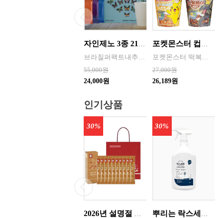
자인제노 3종 21입 싱글 로스팅 커피백 13ml 고용량 1케이스 단위 판매
포켓몬스터 컵떡볶이 115g 4가지맛 8통씩 한박스 발송
브라질퍼팩트내추럴커피 7개 에티오피아 게데브 워시드커피 7개 콜롬비아 슈가케인 7개
포켓몬스터 떡복이 캐릭터는 ‘포켓몬의 개성 + 떡볶이 맛’을 결합한 수집형·체험형 푸드 캐릭터로 어린이 + MZ세대를 동시에 겨냥한 친근·유쾌한 푸드 캐릭터 ◆ 기존 포켓몬의 외형 유지 → 피카츄, 파이리, 꼬부기 등 인지도가 높은 포켓몬 중심 ◆ 떡볶이 요소 결합 → 떡, 어묵, 소스, 컵·접시를 소품처럼 활용 / 빨간 소스
55,000원
27,000원
24,000원
26,189원
인기상품
30%
30%
2026년 설명절 선물세트 [정관장] 홍삼기보데일리스틱 10ml*10포
뿌리는 락스세제(욕실용) 1,000ml 12개 한박스단위 판매