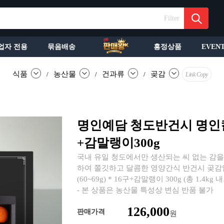
Filter
업자 전용
묶음배송
흥정상품
EVEN
식품
농산물
건과류
곶감
/
/
/
Link Copy
명인예담 청도반건시 명인컬렉
+감말랭이300g
국내 유일 청도에서만 생산되는 씨 없는 감
하여 쫄깃하고 달콤한 영양간식 반건시 곶감입
(60~69g) * 16구+감말랭이 300g (총 1.4kg
- 본 상품은 농산물 특성상 변심 반품 불가
126,000
판매가격
원