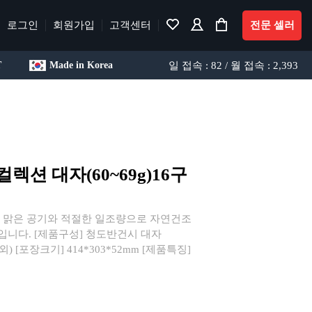
로그인
회원가입
고객센터
전문 셀러
일 접속 : 82 / 월 접속 : 2,393
T
Made in Korea
션 대자(60~69g)16구
을 맑은 공기와 적절한 일조량으로 자연건조
니다. [제품구성] 청도반건시 대자
 내외) [포장크기] 414*303*52mm [제품특징]