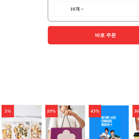
10개 ~
바로 주문
5%
10%
43%
3