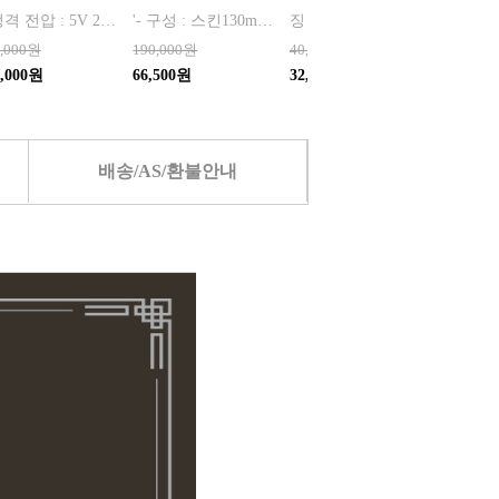
* 정격 전압 : 5V 2A * 소비 전력 : 30W * 최대 출력 : 200W(max) * 배터리 용량 : 4,000mAh x 2 (병렬) * 사용 시간 : 최저속도 약 120분 / 최고속도 약 12분 * 완충 시간 : 약 3시간 * 풍속 : 최대 22m/s, 최소 6m/s * 모터 스피드 : 140,000 RPM * 흡입력 : 8000 Pa * 규격 :
'- 구성 : 스킨130ml, 증정용스킨 35ml, 로션130ml, 증정용로션30ml, 쇼핑백
징 - 무게는 가볍고 올록볼록 공기층이 형성되어 바람이 잘 통하여 시원합니다. 한여름 또는 간절기 시즌용 계절에 애용 가능합니다. - 겉감은 엠보싱 처리하여 세탁후에도 건조가 빠르며,가볍고 실용적이라 남녀노소 부담없이 사용할수 있는 제품입니다. - 특히, 겉감의 엠보처리는 기존의 나염방식이 아닌 실을 삽입하는 방식으로 짜여
0,000원
190,000원
40,000원
49,000
7,000원
66,500원
32,000원
배송/AS/환불안내