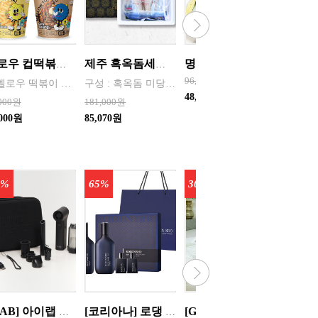
멜로우 컵떡볶이 115g - 래리매운 / 루리짜장 / 민트크림 / 옐리치즈 맛별 8개씩 포장
제주 흑옥돔세트 900g
명품 명란세트 500g
96,000원
1. 멜로우 떡볶이 캐릭터는 “맵지만 마음은 멜로우한 떡볶이”를 시각화한 브랜드 얼굴 ◆ 부드럽고 편안한 감성을 시각적으로 표현한 힐링형 마스코트 ◆ 둥글고 말랑한 실루엣 → 떡볶이의 ‘쫀득함·말랑함’을 캐릭터 형태로 표현 ◆ 단순한 얼굴 (점눈 + 작은 입) → 누구나 부담 없이 느끼는 귀여운 감성/친근함(MZ세대,SNS친화) ◆ 파스텔·뉴트럴 톤 색감
구성 : 혹옥돔 미당 300g 내외/3미/ 총 900g 내외
48,000원
,000원
181,000원
67,000
,000원
85,070원
38,860
0%
65%
30%
[iLAB] 아이랩 윈드 블라스터 에어건 iLAB-WBT 140,000RPM > 새틴블랙 > 크림화이트 선택 1
[코리아나] 로댕 쇼 젠틀 옴므 탑 솔루션 세트(쇼핑백포함) 화장품 남성
[Guy Laroche] 기라로쉬 여름 홑이불 (160*200) 싱글 / 디자인 크림, 테라피 큐브