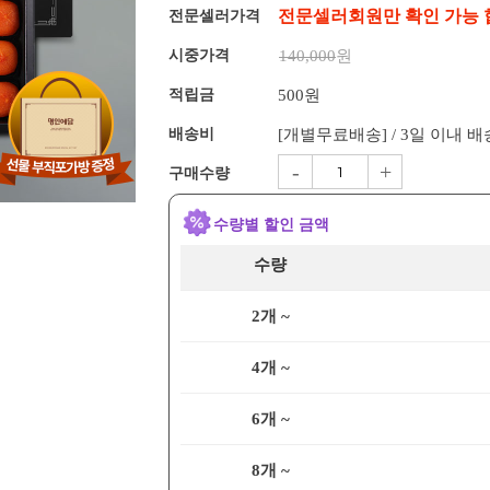
전문셀러회원만 확인 가능 
전문셀러가격
시중가격
140,000
원
적립금
500원
배송비
[개별무료배송] / 3일 이내 
-
+
구매수량
수량별 할인 금액
수량
2개 ~
4개 ~
6개 ~
8개 ~