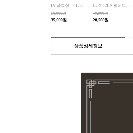
[제품특징] > 120여 년 노하우로 재배된 6년근 홍과 제조기술로 추출 > 100% 계약재배를 통한 6년근 인삼 > 430여 가지의까다로운 품질 검사 > 액상형 농축액으로 음용이 쉬움 [제품성분] > 덱스트린, 정제수, 홍삼농축액(6년근, 고형분 64%, 홍삼성분 70mg/g 이상, 국산) 6.5%, 녹용추출액(뉴질랜드산), 식물혼합농축액(작약
BOX 12EA 팔레트 0.0123 원산지 한국 BARCODE 8809367760815
50,000원
40,800원
35,000원
28,560원
상품상세정보