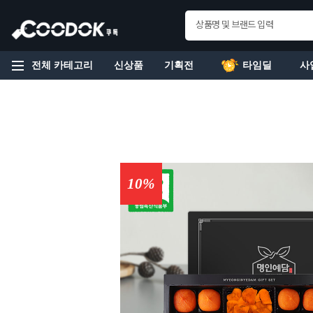
전체 카테고리
신상품
기획전
타임딜
사
10%