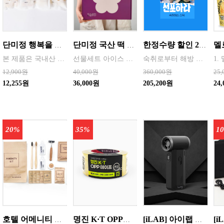
단미정 행복을 담은 떡국떡 500g 파우치 1팩 국산 3종류중 선택 1
단미정 국산 떡 6종 총 10개 개별포장 * 2세트
한정수량 할인 20통 ( 한박스 ) 숙취해방 선포하라 에너지 젤리스틱 음주전후 글루타치온 65mg 숙취해소제 (18g x 10포/박스) [원산지:국산 등]
본 제품은 국내산 쌀을 사용하여 제조한 떡국으로,안정적인 품질 관리와 냉동 유통 기준을 준수하여 생산되고 있습니다. 천연분말로 든 재료
선물세트 아이스 냉동포장지원
숙취로부터 해방 에너지향맛
12,900원
40,000원
360,000원
25
12,255원
36,000원
205,200원
24
20%
35%
1
호텔 어메니티 여행용 세면도구 50세트 대박스로만 판매 친환경 트레블세트 해외여행준비물 여행세트 일회용세면도구 어메니티세트
명진 K·T OPP테이프 80M(투명) 48mmx80M 50개 한박스단위 판매
[iLAB] 아이랩 윈드스톰 에어건 청소기 130,000RPM / iLAB-WST